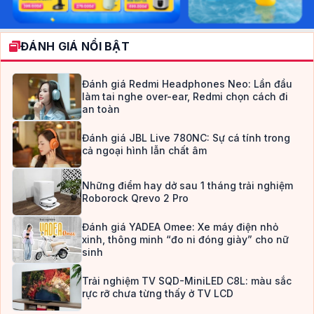
ĐÁNH GIÁ NỔI BẬT
Đánh giá Redmi Headphones Neo: Lần đầu
làm tai nghe over-ear, Redmi chọn cách đi
an toàn
Đánh giá JBL Live 780NC: Sự cá tính trong
cả ngoại hình lẫn chất âm
Những điểm hay dở sau 1 tháng trải nghiệm
Roborock Qrevo 2 Pro
Đánh giá YADEA Omee: Xe máy điện nhỏ
xinh, thông minh “đo ni đóng giày” cho nữ
sinh
Trải nghiệm TV SQD-MiniLED C8L: màu sắc
rực rỡ chưa từng thấy ở TV LCD