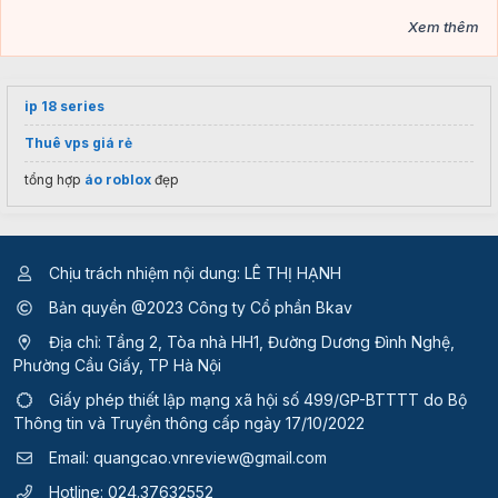
Xem thêm
ip 18 series
Thuê vps giá rẻ
tổng hợp
áo roblox
đẹp
Chịu trách nhiệm nội dung: LÊ THỊ HẠNH
Bản quyền @2023 Công ty Cổ phần Bkav
Địa chỉ: Tầng 2, Tòa nhà HH1, Đường Dương Đình Nghệ,
Phường Cầu Giấy, TP Hà Nội
Giấy phép thiết lập mạng xã hội số 499/GP-BTTTT
do Bộ
Thông tin và Truyền thông cấp ngày 17/10/2022
Email:
quangcao.vnreview@gmail.com
Hotline:
024.37632552