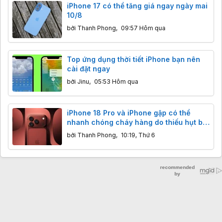
iPhone 17 có thể tăng giá ngay ngày mai
10/8
bởi
Thanh Phong
,
09:57 Hôm qua
Top ứng dụng thời tiết iPhone bạn nên
cài đặt ngay
bởi
Jinu
,
05:53 Hôm qua
iPhone 18 Pro và iPhone gập có thể
nhanh chóng cháy hàng do thiếu hụt bộ
nhớ
bởi
Thanh Phong
,
10:19, Thứ 6