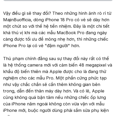
Vậy điều gì sẽ thay đổi? Theo những hình ảnh rò rỉ từ
MajinBuofficia, dòng iPhone 18 Pro có vẻ sẽ dày hơn
một chút so với thế hệ tiền nhiệm. Đây là một chi tiết
khá thú vị khi mà các mẫu MacBook Pro đang ngày
càng được tối ưu để mỏng nhẹ hơn, thì những chiếc
iPhone Pro lại có vẻ "đậm người" hơn.
Thủ phạm chính đằng sau sự thay đổi này rất có thể
là hệ thống camera mới với cảm biến 48 megapixel và
khẩu độ biến thiên mà Apple được cho là đang thử
nghiệm cho các mẫu Pro. Một phần cứng phức tạp
như vậy chắc chắn sẽ cần thêm không gian bên
trong, dẫn đến thân máy dày hơn. Và có lẽ, Apple
cũng không quá bận tâm nếu những chiếc ốp lưng
của iPhone năm ngoái không còn vừa vặn với mẫu
iPhone mới, buộc người dùng phải sắm sửa phụ kiện