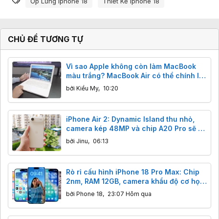
Ốp Lưng Iphone 18
Thiết Kế Iphone 18
CHỦ ĐỀ TƯƠNG TỰ
Vì sao Apple không còn làm MacBook
màu trắng? MacBook Air có thể chính là
“thủ phạm”
bởi
Kiều My
,
10:20
iPhone Air 2: Dynamic Island thu nhỏ,
camera kép 48MP và chip A20 Pro sẽ ra
mắt 2027
bởi
Jinu
,
06:13
Rò rỉ cấu hình iPhone 18 Pro Max: Chip
2nm, RAM 12GB, camera khẩu độ cơ học.
Có đáng để chờ?
bởi
Phone 18
,
23:07 Hôm qua