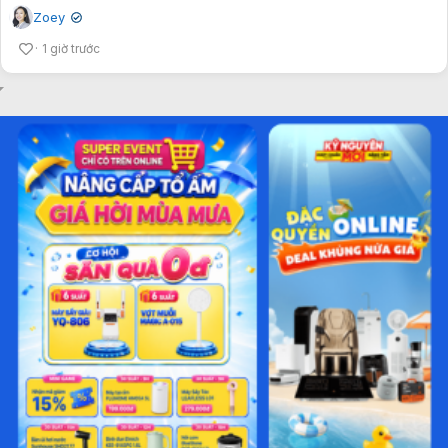
Zoey
✔
1 giờ trước