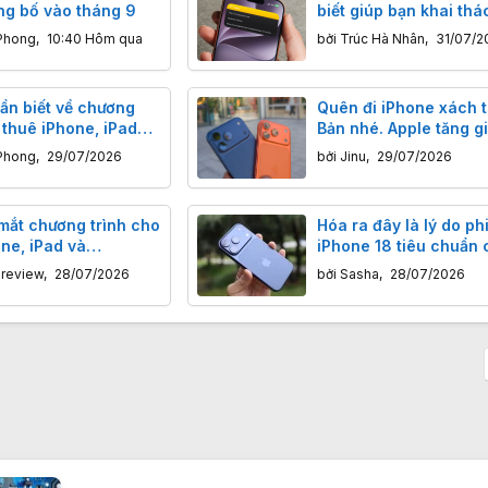
ng bố vào tháng 9
biết giúp bạn khai thác
ứng dụng ghi chú
Phong
,
10:40 Hôm qua
bởi
Trúc Hà Nhân
,
31/07/2
ần biết về chương
Quên đi iPhone xách t
 thuê iPhone, iPad
Bản nhé. Apple tăng g
 của Apple
iPhone tại Nhật Bản đ
Phong
,
29/07/2026
bởi
Jinu
,
29/07/2026
rồi
 mắt chương trình cho
Hóa ra đây là lý do ph
ne, iPad và
iPhone 18 tiêu chuẩn 
 mới
vắng mặt tại sự kiện r
nreview
,
28/07/2026
bởi
Sasha
,
28/07/2026
tháng 9