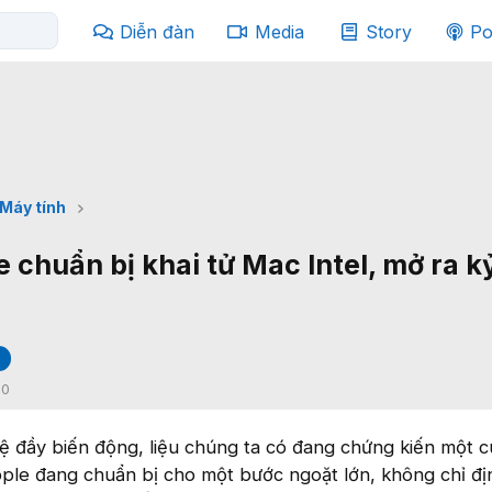
Diễn đàn
Media
Story
Po
Máy tính
 chuẩn bị khai tử Mac Intel, mở ra k
:
0
ệ đầy biến động, liệu chúng ta có đang chứng kiến một c
pple đang chuẩn bị cho một bước ngoặt lớn, không chỉ đị