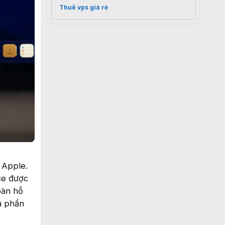
Thuê vps giá rẻ
 Apple.
ce được
oàn hỗ
a phần