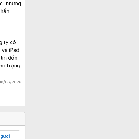
ăm, những
phần
g ty có
 và iPad.
tin đồn
an trọng
10/06/2026
người