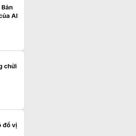
t Bản
của AI
g chửi
 đổ vị