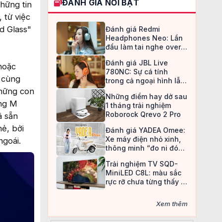
ĐÁNH GIÁ NỔI BẬT
hững tin
 từ việc
d Glass"
Đánh giá Redmi
Headphones Neo: Lần
đầu làm tai nghe over-
ear, Redmi chọn cách đi
Đánh giá JBL Live
an toàn
hoặc
780NC: Sự cá tính
i cùng
trong cả ngoại hình lẫn
chất âm
những con
Những điểm hay dở sau
òng M
1 tháng trải nghiệm
Roborock Qrevo 2 Pro
ã sẵn
mẻ, bởi
Đánh giá YADEA Omee:
Xe máy điện nhỏ xinh,
ngoái.
thông minh “đo ni đóng
giày” cho nữ sinh
Trải nghiệm TV SQD-
MiniLED C8L: màu sắc
rực rỡ chưa từng thấy ở
TV LCD
Xem thêm