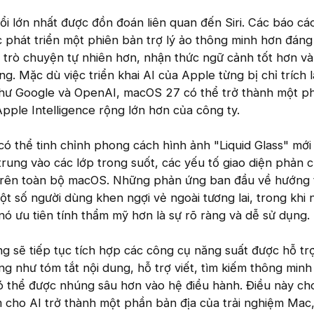
i lớn nhất được đồn đoán liên quan đến Siri. Các báo cá
c phát triển một phiên bản trợ lý ảo thông minh hơn đáng
 trò chuyện tự nhiên hơn, nhận thức ngữ cảnh tốt hơn và
g. Mặc dù việc triển khai AI của Apple từng bị chỉ trích 
 như Google và OpenAI, macOS 27 có thể trở thành một p
Apple Intelligence rộng lớn hơn của công ty.
ó thể tinh chỉnh phong cách hình ảnh "Liquid Glass" mới
trung vào các lớp trong suốt, các yếu tố giao diện phản c
rên toàn bộ macOS. Những phản ứng ban đầu về hướng t
một số người dùng khen ngợi vẻ ngoài tương lai, trong khi
 nó ưu tiên tính thẩm mỹ hơn là sự rõ ràng và dễ sử dụng.
 sẽ tiếp tục tích hợp các công cụ năng suất được hỗ trợ
g như tóm tắt nội dung, hỗ trợ viết, tìm kiếm thông minh
ó thể được nhúng sâu hơn vào hệ điều hành. Điều này ch
cho AI trở thành một phần bản địa của trải nghiệm Mac,