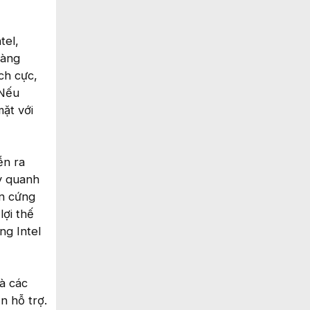
tel,
Hàng
ch cực,
 Nếu
ặt với
ễn ra
y quanh
ần cứng
ợi thế
ng Intel
và các
n hỗ trợ.