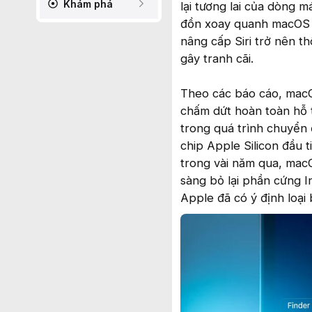
Khám phá
lại tương lai của dòng
đồn xoay quanh macOS 2
nâng cấp Siri trở nên t
gây tranh cãi.
Theo các báo cáo, macO
chấm dứt hoàn toàn hỗ t
trong quá trình chuyển
chip Apple Silicon đầu 
trong vài năm qua, macO
sàng bỏ lại phần cứng In
Apple đã có ý định loại