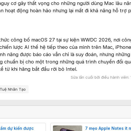
 nguy cơ gây thất vọng cho những người dùng Mac lâu n
vẫn hoạt động hoàn hảo nhưng lại mất đi khả năng hỗ trợ 
 thức công bố macOS 27 tại sự kiện WWDC 2026, nơi côn
t chiến lược AI thế hệ tiếp theo của mình trên Mac, iPhone
ính năng được báo cáo vẫn chỉ là suy đoán, nhưng những 
g chuẩn bị cho một trong những quá trình chuyển đổi qu
ể từ khi hãng bắt đầu rời bỏ Intel.
Sửa lần cuối bởi điều hành viên:
 Tuệ Nhân Tạo
hẩm dự kiến được
7 mẹo Apple Notes ít 