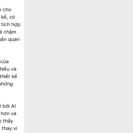
o cho
 kể, có
 tích hợp
là chậm
hần quan
 của
hiếu và
hiết kế
 những
 bởi AI
 hơn và
o thấy
 thay vì