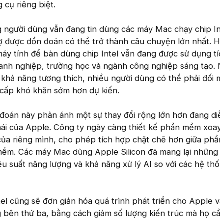
cụ riêng biệt.
g người dùng vẫn đang tin dùng các máy Mac chạy chip In
rợ được đồn đoán có thể trở thành câu chuyện lớn nhất. 
áy tính để bàn dùng chip Intel vẫn đang được sử dụng tí
oanh nghiệp, trường học và ngành công nghiệp sáng tạo.
khả năng tương thích, nhiều người dùng có thể phải đối m
cấp khó khăn sớm hơn dự kiến.
đoán này phản ánh một sự thay đổi rộng lớn hơn đang di
thái của Apple. Công ty ngày càng thiết kế phần mềm xoa
của riêng mình, cho phép tích hợp chặt chẽ hơn giữa ph
mềm. Các máy Mac dùng Apple Silicon đã mang lại những l
iệu suất năng lượng và khả năng xử lý AI so với các hệ thố
tel cũng sẽ đơn giản hóa quá trình phát triển cho Apple 
 bên thứ ba, bằng cách giảm số lượng kiến trúc mà họ cầ