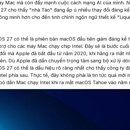
 máy Mac mà còn đẩy mạnh cuộc cách mạng AI của mình. N
7 cho thấy "nhà Táo" đang ấp ủ nhiều thay đổi đáng kể,
hông minh hơn cho đến tinh chỉnh ngôn ngữ thiết kế "Liqui
S 27 có thể là phiên bản macOS đầu tiên giảm đáng kể 
rợ cho các máy Mac chạy chip Intel. Đây sẽ là bước cuố
 đổi mà Apple đã bắt đầu từ năm 2020, khi hãng ra mắt 
tiên. Dù Apple đã dần chuyển trọng tâm sang bộ xử lý d
S 27 có thể là dấu hiệu rõ ràng nhất cho thấy công ty đ
tel phía sau. Thực tế, đây không phải là tin tức quá mới 
 bỏ dần Mac chạy Intel khi ra mắt macOS Tahoe vào năm 