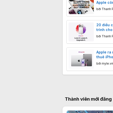
Apple cô
bởi
Thanh 
20 điều c
trình cho
hoặc Mac
bởi
Thanh 
Apple ra
thuê iPho
Macbook
bởi
myle.v
Thành viên mới đăng