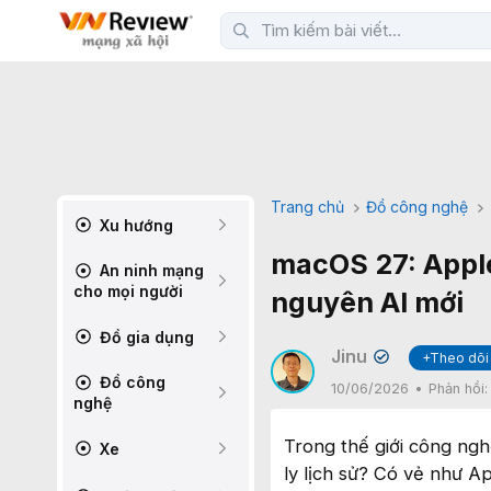
Trang chủ
Đồ công nghệ
Xu hướng
macOS 27: Apple
An ninh mạng
cho mọi người
nguyên AI mới
Đồ gia dụng
Jinu
+Theo dõi
✔
Đồ công
10/06/2026
Phản hồi
nghệ
Trong thế giới công ngh
Xe
ly lịch sử? Có vẻ như A