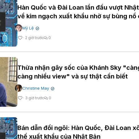
Hàn Quốc và Đài Loan lần đầu vượt Nhậ
về kim ngạch xuất khẩu nhờ sự bùng nổ 
Mỹ Lệ
✔
2 giờ trước
0
Thừa nhận gây sốc của Khánh Sky "càn
càng nhiều view" và sự thật cần biết
Christine May
✔
3 giờ trước
0
Bán dẫn đổi ngôi: Hàn Quốc, Đài Loan xô
thế xuất khẩu của Nhật Bản