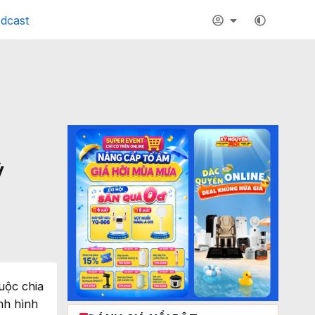
dcast
ỷ
uộc chia
nh hình