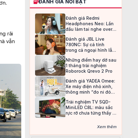
ĐÁNH GIÁ NỔI BẬT
ơn.
Đánh giá Redmi
Headphones Neo: Lần
đầu làm tai nghe over-
ng rãi
ear, Redmi chọn cách đi
Đánh giá JBL Live
an toàn
mà vẫn
780NC: Sự cá tính
trong cả ngoại hình lẫn
chất âm
Những điểm hay dở sau
1 tháng trải nghiệm
Roborock Qrevo 2 Pro
Đánh giá YADEA Omee:
Xe máy điện nhỏ xinh,
thông minh “đo ni đóng
giày” cho nữ sinh
Trải nghiệm TV SQD-
MiniLED C8L: màu sắc
rực rỡ chưa từng thấy ở
TV LCD
Xem thêm