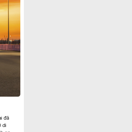
i đã
 di