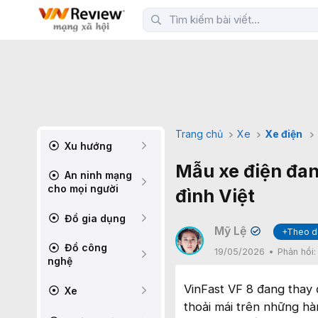
Trang chủ
Xe
Xe điện
Xu hướng
Mẫu xe điện đan
An ninh mạng
cho mọi người
đình Việt
Đồ gia dụng
Mỹ Lệ
+Theo d
✔
Đồ công
19/05/2026
Phản hồi
nghệ
VinFast VF 8 đang thay đ
Xe
thoải mái trên những hà