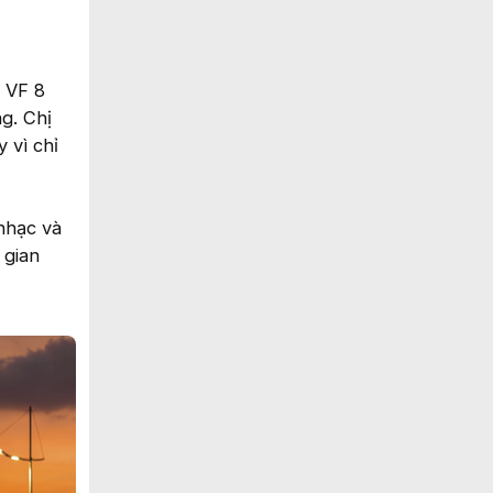
n VF 8
g. Chị
 vì chỉ
nhạc và
 gian