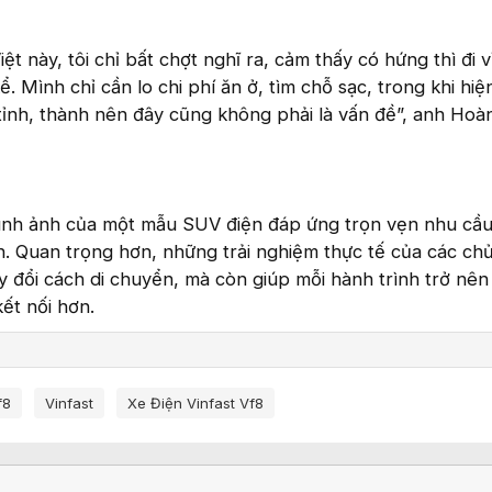
t này, tôi chỉ bất chợt nghĩ ra, cảm thấy có hứng thì đi vì
ể. Mình chỉ cần lo chi phí ăn ở, tìm chỗ sạc, trong khi hiện
tỉnh, thành nên đây cũng không phải là vấn đề”, anh Ho
hình ảnh của một mẫu SUV điện đáp ứng trọn vẹn nhu cầu
nh. Quan trọng hơn, những trải nghiệm thực tế của các ch
y đổi cách di chuyển, mà còn giúp mỗi hành trình trở nên
ết nối hơn.
f8
Vinfast
Xe Điện Vinfast Vf8