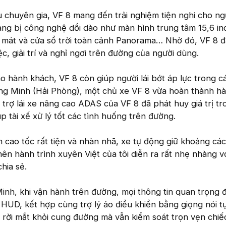
 chuyên gia, VF 8 mang đến trải nghiệm tiện nghi cho ng
ng bị công nghệ dồi dào như màn hình trung tâm 15,6 inc
àm mát và cửa sổ trời toàn cảnh Panorama… Nhờ đó, VF 8 
c, giải trí và nghỉ ngơi trên đường của người dùng.
 hành khách, VF 8 còn giúp người lái bớt áp lực trong c
àng Minh (Hải Phòng), một chủ xe VF 8 vừa hoàn thành hà
 trợ lái xe nâng cao ADAS của VF 8 đã phát huy giá trị tr
p tài xế xử lý tốt các tình huống trên đường.
n cao tốc rất tiện và nhàn nhã, xe tự động giữ khoảng cá
nên hành trình xuyên Việt của tôi diễn ra rất nhẹ nhàng vớ
hia sẻ.
nh, khi vận hành trên đường, mọi thông tin quan trọng 
 HUD, kết hợp cùng trợ lý ảo điều khiển bằng giọng nói t
 rời mắt khỏi cung đường mà vẫn kiểm soát trọn vẹn chiế