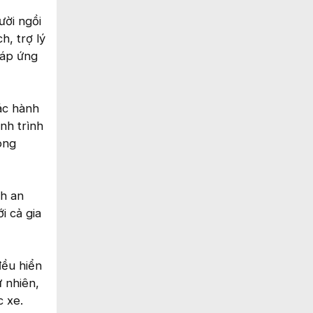
ười ngồi
h, trợ lý
đáp ứng
ác hành
nh trình
ong
ch an
i cả gia
đều hiển
ự nhiên,
c xe.