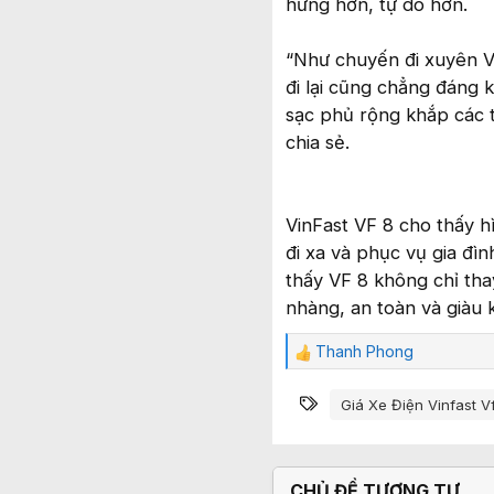
hứng hơn, tự do hơn.
“Như chuyến đi xuyên Việ
đi lại cũng chẳng đáng k
sạc phủ rộng khắp các 
chia sẻ.
VinFast VF 8 cho thấy 
đi xa và phục vụ gia đì
thấy VF 8 không chỉ tha
nhàng, an toàn và giàu k
Thanh Phong
C
ả
Từ khóa
m
Giá Xe Điện Vinfast V
x
ú
c
:
CHỦ ĐỀ TƯƠNG TỰ