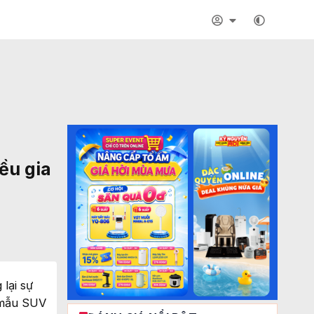
ều gia
lại sự
, mẫu SUV