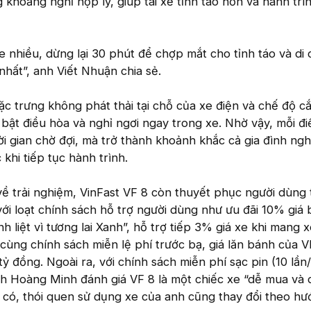
khoảng nghỉ hợp lý, giúp tài xế tỉnh táo hơn và hành trì
xe nhiều, dừng lại 30 phút để chợp mắt cho tỉnh táo và di
 nhất”, anh Viết Nhuận chia sẻ.
 trưng không phát thải tại chỗ của xe điện và chế độ cắ
 bật điều hòa và nghỉ ngơi ngay trong xe. Nhờ vậy, mỗi đ
i gian chờ đợi, mà trở thành khoảnh khắc cả gia đình nghỉ
 khi tiếp tục hành trình.
về trải nghiệm, VinFast VF 8 còn thuyết phục người dùng
với loạt chính sách hỗ trợ người dùng như ưu đãi 10% giá
 liệt vì tương lai Xanh”, hỗ trợ tiếp 3% giá xe khi mang 
 cùng chính sách miễn lệ phí trước bạ, giá lăn bánh của V
ỷ đồng. Ngoài ra, với chính sách miễn phí sạc pin (10 lần
h Hoàng Minh đánh giá VF 8 là một chiếc xe “dễ mua và d
g có, thói quen sử dụng xe của anh cũng thay đổi theo h