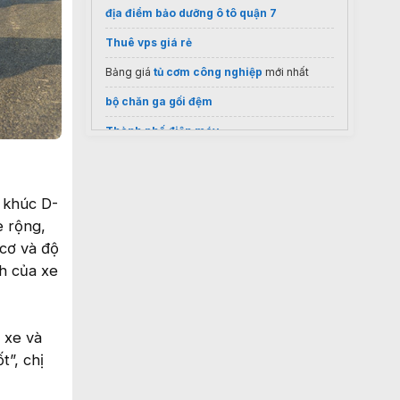
địa điểm bảo dưỡng ô tô quận 7
Thuê vps giá rẻ
Bảng giá
tủ cơm công nghiệp
mới nhất
bộ chăn ga gối đệm
Thành phố điện máy
Bluewood bán
bàn họp văn phòng
giá tốt
mua
lốp xe nâng
giá rẻ
n khúc D-
e rộng,
 cơ và độ
h của xe
y xe và
t”, chị