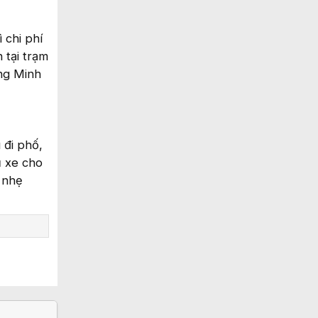
 chi phí
 tại trạm
àng Minh
 đi phố,
ủ xe cho
 nhẹ