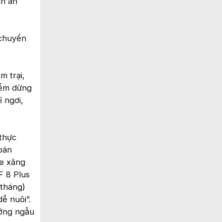
nh an
 chuyển
m trại,
iểm dừng
 ngơi,
 thực
 bán
xe xăng
F 8 Plus
/tháng)
ễ nuôi”.
ướng ngẫu