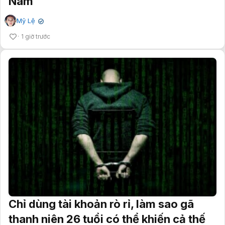
Nam
Mỹ Lệ
✔
1 giờ trước
Chỉ dùng tài khoản rò rỉ, làm sao gã
thanh niên 26 tuổi có thể khiến cả thế