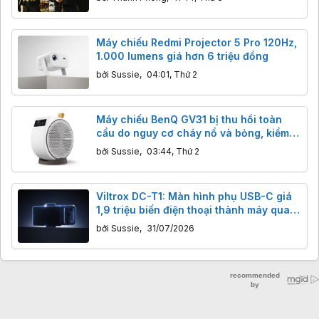
Máy chiếu Redmi Projector 5 Pro 120Hz,
1.000 lumens giá hơn 6 triệu đồng
bởi
Sussie
,
04:01, Thứ 2
Máy chiếu BenQ GV31 bị thu hồi toàn
cầu do nguy cơ cháy nổ và bỏng, kiểm
tra ngay!
bởi
Sussie
,
03:44, Thứ 2
Viltrox DC-T1: Màn hình phụ USB-C giá
1,9 triệu biến điện thoại thành máy quay
vlog chuyên nghiệp
bởi
Sussie
,
31/07/2026