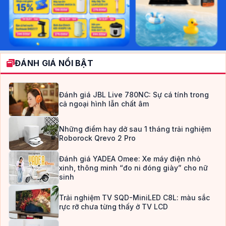
ĐÁNH GIÁ NỔI BẬT
Đánh giá JBL Live 780NC: Sự cá tính trong
cả ngoại hình lẫn chất âm
Những điểm hay dở sau 1 tháng trải nghiệm
Roborock Qrevo 2 Pro
Đánh giá YADEA Omee: Xe máy điện nhỏ
xinh, thông minh “đo ni đóng giày” cho nữ
sinh
Trải nghiệm TV SQD-MiniLED C8L: màu sắc
rực rỡ chưa từng thấy ở TV LCD