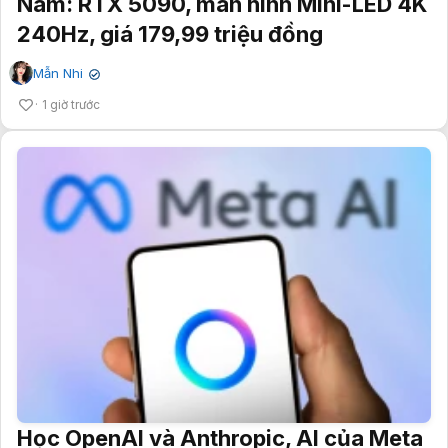
Nam: RTX 5090, màn hình Mini-LED 4K
240Hz, giá 179,99 triệu đồng
Mẫn Nhi
✔
1 giờ trước
Học OpenAI và Anthropic, AI của Meta