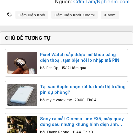
Nguồn:
Cơm Lam/Nghienmi.com
Từ khóa
Cảm Biến Khói
Cảm Biến Khói Xiaomi
Xiaomi
CHỦ ĐỀ TƯƠNG TỰ
Pixel Watch sắp được mở khóa bằng
điện thoại, tạm biệt nỗi lo nhập mã PIN!
bởi
Ếch Ộp
,
15:12 Hôm qua
Tại sao Apple chọn rút lui khỏi thị trường
pin dự phòng?
bởi
myle.vnreview
,
20:08, Thứ 4
Sony ra mắt Cinema Line FX5, máy quay
đứng sau những khung hình điện ảnh
trong MV "Gái Nghệ" của Hương Tràm
bởi
Thanh Phong
,
11:44, Thứ 3