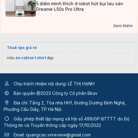
5 điểm mình thích ở robot hút bụi lau sàn
Dreame L50s Pro Ultra
Xem thêm
Thuê vps giá rẻ
mẫu
áo roblox t shirt
đẹp
Chịu trách nhiệm nội dung: LÊ THỊ HẠNH
Bản quyền @2023 Công ty Cổ phần Bkav
Địa chỉ: Tầng 2, Tòa nhà HH1, Đường Dương Đình Nghệ,
Phường Cầu Giấy, TP Hà Nội
Giấy phép thiết lập mạng xã hội số 499/GP-BTTTT
do Bộ
Thông tin và Truyền thông cấp ngày 17/10/2022
Email:
quangcao.vnreview@gmail.com