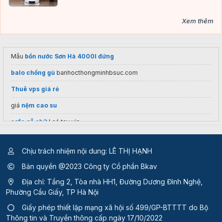
Xem thêm
Mẫu
bồn nước Sơn Hà 4000l đứng
balo chống gù
banhocthongminhbsuc.com
Thuê vps giá rẻ
giá
nệm cao su
sofa gỗ chữ l
có tay vịn
Xưởng Đúc
Tượng Đồng Quan Vân Trường
Đồng Đồng Lộc Nam
Chịu trách nhiệm nội dung: LÊ THỊ HẠNH
Giường gấp thông minh
Mạnh Tùng
Bản quyền @2023 Công ty Cổ phần Bkav
Thiết kế thi công nội thất văn phòng
Địa chỉ: Tầng 2, Tòa nhà HH1, Đường Dương Đình Nghệ,
Tham khảo
Báo giá Inox Quốc Tế TVL
dễ gia công
Phường Cầu Giấy, TP Hà Nội
Lắp
Rèm cuốn văn phòng
Việt Anh
Giấy phép thiết lập mạng xã hội số 499/GP-BTTTT
do Bộ
Thông tin và Truyền thông cấp ngày 17/10/2022
Thu mua cửa gỗ cũ