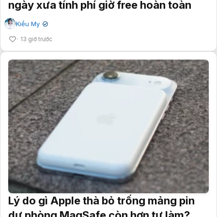
ngày xưa tính phí giờ free hoàn toàn
Kiều My
✔
13 giờ trước
Lý do gì Apple thà bỏ trống mảng pin
dự phòng MagSafe còn hơn tự làm?