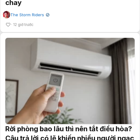
chay
The Storm Riders
✔
12 giờ trước
Rời phòng bao lâu thì nên tắt điều hòa?
Câu trả lời có lẽ khiến nhiều người ngạc