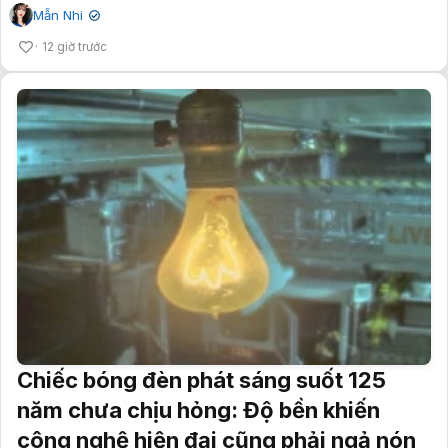
Mẫn Nhi
✔
12 giờ trước
Chiếc bóng đèn phát sáng suốt 125
năm chưa chịu hỏng: Độ bền khiến
công nghệ hiện đại cũng phải ngả nón