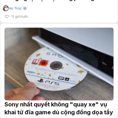
Hư Trúc
✔
12 giờ trước
Sony nhất quyết không "quay xe" vụ
khai tử đĩa game dù cộng đồng dọa tẩy