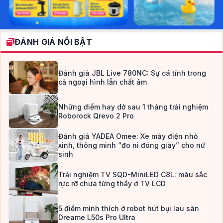
ĐÁNH GIÁ NỔI BẬT
Đánh giá JBL Live 780NC: Sự cá tính trong
cả ngoại hình lẫn chất âm
Những điểm hay dở sau 1 tháng trải nghiệm
Roborock Qrevo 2 Pro
Đánh giá YADEA Omee: Xe máy điện nhỏ
xinh, thông minh “đo ni đóng giày” cho nữ
sinh
Trải nghiệm TV SQD-MiniLED C8L: màu sắc
rực rỡ chưa từng thấy ở TV LCD
5 điểm mình thích ở robot hút bụi lau sàn
Dreame L50s Pro Ultra