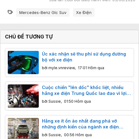
Từ khóa
Mercedes-Benz Glc Suv
Xe Điện
CHỦ ĐỀ TƯƠNG TỰ
Úc xác nhận sẽ thu phí sử dụng đường
bộ với xe điện
bởi
myle.vnreview
,
17:01 Hôm qua
Cuộc chiến "lên dốc" khốc liệt, nhiều
hãng xe điện Trung Quốc lao đao vì lợi
nhuận
bởi
Sussie
,
01:50 Hôm qua
Hãng xe ít ồn ào nhất đang phá vỡ
những định kiến của ngành xe điện
Trung Quốc
bởi
Sussie
,
00:56 Hôm qua