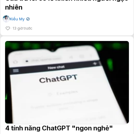
nhiên
Kiều My
✔
13 giờ trước
4 tính năng ChatGPT "ngon nghẻ"