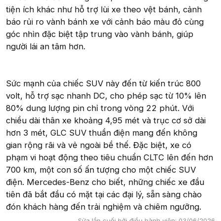
tiện ích khác như hỗ trợ lùi xe theo vệt bánh, cảnh
báo rủi ro vành bánh xe với cảnh báo màu đỏ cùng
góc nhìn đặc biệt tập trung vào vành bánh, giúp
người lái an tâm hơn.
Sức mạnh của chiếc SUV này đến từ kiến trúc 800
volt, hỗ trợ sạc nhanh DC, cho phép sạc từ 10% lên
80% dung lượng pin chỉ trong vòng 22 phút. Với
chiều dài thân xe khoảng 4,95 mét và trục cơ sở dài
hơn 3 mét, GLC SUV thuần điện mang đến không
gian rộng rãi và vẻ ngoài bề thế. Đặc biệt, xe có
phạm vi hoạt động theo tiêu chuẩn CLTC lên đến hơn
700 km, một con số ấn tượng cho một chiếc SUV
điện. Mercedes-Benz cho biết, những chiếc xe đầu
tiên đã bắt đầu có mặt tại các đại lý, sẵn sàng chào
đón khách hàng đến trải nghiệm và chiêm ngưỡng.
Sửa lần cuối bởi điều hành viên:
03/06/2026