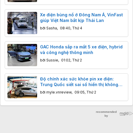
Xe điện bùng nổ ở Đông Nam Á, VinFast
giúp Việt Nam bắt kịp Thái Lan
bởi
Sasha
,
08:40, Thứ 4
GAC Honda sắp ra mắt 5 xe điện, hybrid
và công nghệ thông minh
bởi
Sussie
,
01:02, Thứ 2
Độ chính xác sức khỏe pin xe điện:
Trung Quốc siết sai số hiển thị không
quá 5%
bởi
myle.vnreview
,
09:05, Thứ 2