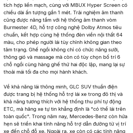
tích hợp liền mạch, cùng với MBUX Hyper Screen có
chiều dài ấn tượng gần 1 mét. Trải nghiệm âm thanh
cũng được nâng tầm với hệ thống âm thanh vòm
Burmester 4D, hỗ trợ công nghệ Dolby Atmos tiêu
chuẩn, kết hợp cùng hệ thống đèn viền nội thất 64
màu, cho phép người lái tùy chỉnh không gian theo
tâm trạng. Ghế ngồi không chỉ có chức năng sưởi,
thông gió và massage mà còn có tùy chọn bố trí 6
chỗ ngồi cùng hàng ghế thứ hai độc lập, mang lại sự
thoải mái tối đa cho mọi hành khách.
Về khả năng lái thông minh, GLC SUV thuần điện
được trang bị hệ thống hỗ trợ lái xe trong đô thị và
khả năng tương thích với hệ thống thu phí tự động
ETC, mà hãng xe tự tin khẳng định là "có thể lái trên
toàn quốc". Trong năm nay, Mercedes-Benz còn hứa
hẹn sẽ triển khai tính năng hỗ trợ dẫn đường từ vị trí
xe đến chỗ đỗ xe. Ngoài ra, xe còn có các tính năng