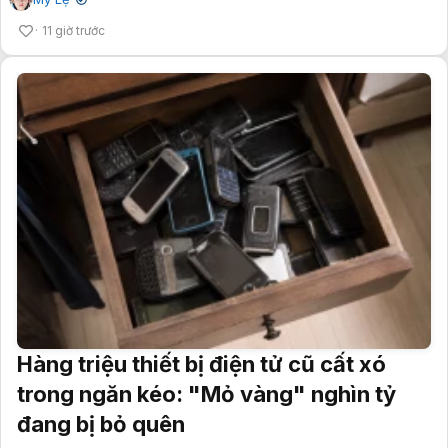
✔
11 giờ trước
Hàng triệu thiết bị điện tử cũ cất xó
trong ngăn kéo: "Mỏ vàng" nghìn tỷ
đang bị bỏ quên