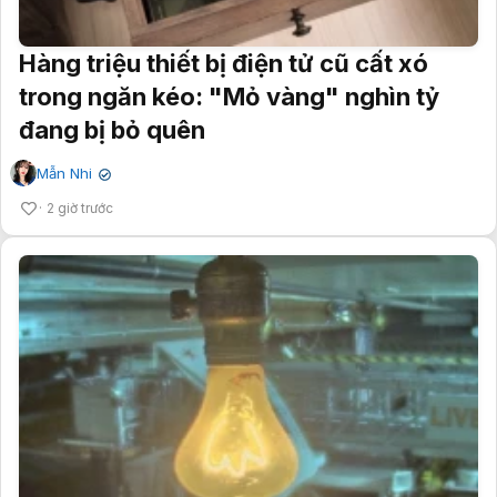
Hàng triệu thiết bị điện tử cũ cất xó
trong ngăn kéo: "Mỏ vàng" nghìn tỷ
đang bị bỏ quên
Mẫn Nhi
✔
2 giờ trước