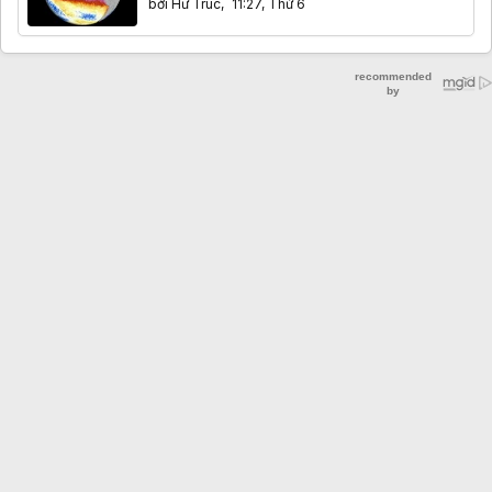
bởi
Hư Trúc
,
11:27, Thứ 6