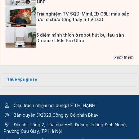
sinh
Trải nghiệm TV SQD-MiniLED C8L: màu sắc
rực rỡ chưa từng thấy ở TV LCD
5 điểm mình thích ở robot hút bụi lau sàn
Dreame L50s Pro Ultra
Xem thêm
Thuê vps giá rẻ
Chịu trách nhiệm nội dung: LÊ THỊ HẠNH
Bản quyền @2023 Công ty Cổ phần Bkav
Địa chỉ: Tầng 2, Tòa nhà HH1, Đường Dương Đình Nghệ,
Phường Cầu Giấy, TP Hà Nội