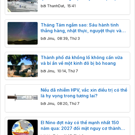
tên lửa chống radar mới của Trung
bởi
ThanhDat
,
15:41
Quốc
Tháng Tám ngắm sao: Sáu hành tinh
thẳng hàng, nhật thực, nguyệt thực và
ngôi sao khổng lồ đáng sợ
bởi
Jinu
,
08:39, Thứ 3
Thành phố đá khổng lồ không cần vữa
và bí ẩn về một kinh đô bị bỏ hoang
bởi
Jinu
,
10:14, Thứ 7
Nếu đã nhiễm HPV, vắc xin điều trị có thể
là hy vọng trong tương lai?
bởi
Jinu
,
08:20, Thứ 7
El Nino đợt này có thể mạnh nhất 150
năm qua: 2027 đối mặt nguy cơ thành
năm nóng kỷ lục