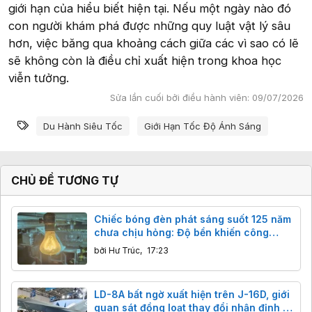
giới hạn của hiểu biết hiện tại. Nếu một ngày nào đó
con người khám phá được những quy luật vật lý sâu
hơn, việc băng qua khoảng cách giữa các vì sao có lẽ
sẽ không còn là điều chỉ xuất hiện trong khoa học
viễn tưởng.
Sửa lần cuối bởi điều hành viên:
09/07/2026
Từ khóa
Du Hành Siêu Tốc
Giới Hạn Tốc Độ Ánh Sáng
CHỦ ĐỀ TƯƠNG TỰ
Chiếc bóng đèn phát sáng suốt 125 năm
chưa chịu hỏng: Độ bền khiến công
nghệ hiện đại cũng phải ngả nón
bởi
Hư Trúc
,
17:23
LD-8A bất ngờ xuất hiện trên J-16D, giới
quan sát đồng loạt thay đổi nhận định về