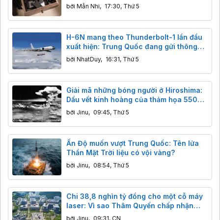
quên
bởi
Mẫn Nhi
,
17:30, Thứ 5
H-6N mang theo Thunderbolt-1 lần đầu
xuất hiện: Trung Quốc đang gửi thông
điệp gì tới các nhóm tàu sân bay?
bởi
NhatDuy
,
16:31, Thứ 5
Giải mã những bóng người ở Hiroshima:
Dấu vết kinh hoàng của thảm họa 5500
độ C
bởi
Jinu
,
09:45, Thứ 5
Ấn Độ muốn vượt Trung Quốc: Tên lửa
Thần Mặt Trời liệu có vội vàng?
bởi
Jinu
,
08:54, Thứ 5
Chi 38,8 nghìn tỷ đồng cho một cỗ máy
laser: Vì sao Thâm Quyến chấp nhận
"mài kiếm" cả trăm năm
bởi
Jinu
,
09:31, CN