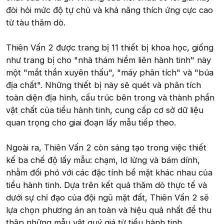
đòi hỏi mức độ tự chủ và khả năng thích ứng cực cao
từ tàu thăm dò.
Thiên Vấn 2 được trang bị 11 thiết bị khoa học, giống
như trang bị cho "nhà thám hiểm liên hành tinh" này
một "mắt thần xuyên thấu", "máy phân tích" và "búa
địa chất". Những thiết bị này sẽ quét và phân tích
toàn diện địa hình, cấu trúc bên trong và thành phần
vật chất của tiểu hành tinh, cung cấp cơ sở dữ liệu
quan trọng cho giai đoạn lấy mẫu tiếp theo.
Ngoài ra, Thiên Vấn 2 còn sáng tạo trong việc thiết
kế ba chế độ lấy mẫu: chạm, lơ lửng và bám dính,
nhằm đối phó với các đặc tính bề mặt khác nhau của
tiểu hành tinh. Dựa trên kết quả thăm dò thực tế và
dưới sự chỉ đạo của đội ngũ mặt đất, Thiên Vấn 2 sẽ
lựa chọn phương án an toàn và hiệu quả nhất để thu
thập những mẫu vật quý giá từ tiểu hành tinh.