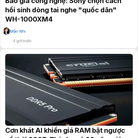
Bão giá công nghệ: Sony chọn cách
hồi sinh dòng tai nghe "quốc dân"
WH-1000XM4
Mẫn Nhi
✔
4 giờ trước
Cơn khát AI khiến giá RAM bật ngược