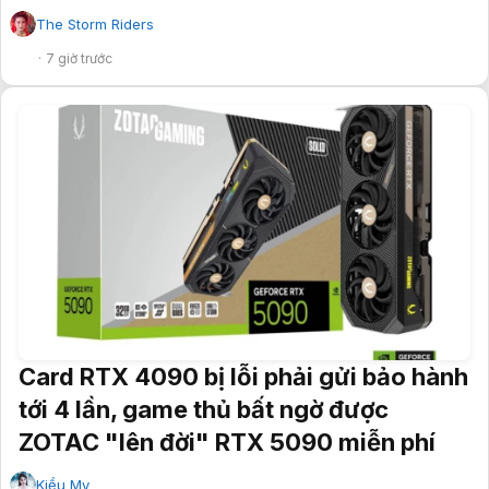
The Storm Riders
✔
7 giờ trước
Card RTX 4090 bị lỗi phải gửi bảo hành
tới 4 lần, game thủ bất ngờ được
ZOTAC "lên đời" RTX 5090 miễn phí
Kiều My
✔