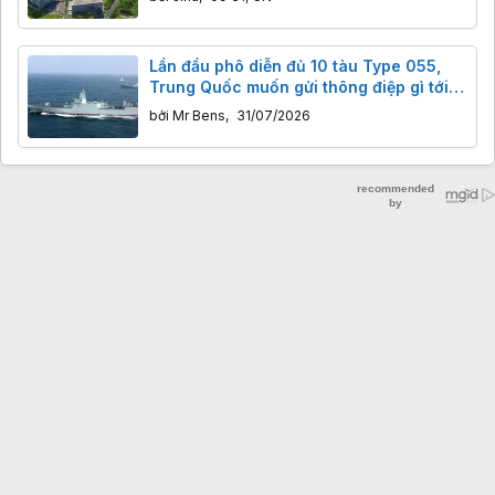
Lần đầu phô diễn đủ 10 tàu Type 055,
Trung Quốc muốn gửi thông điệp gì tới
Mỹ và các cường quốc hải quân?
bởi
Mr Bens
,
31/07/2026