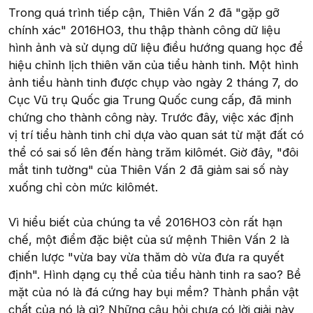
Trong quá trình tiếp cận, Thiên Vấn 2 đã "gặp gỡ
chính xác" 2016HO3, thu thập thành công dữ liệu
hình ảnh và sử dụng dữ liệu điều hướng quang học để
hiệu chỉnh lịch thiên văn của tiểu hành tinh. Một hình
ảnh tiểu hành tinh được chụp vào ngày 2 tháng 7, do
Cục Vũ trụ Quốc gia Trung Quốc cung cấp, đã minh
chứng cho thành công này. Trước đây, việc xác định
vị trí tiểu hành tinh chỉ dựa vào quan sát từ mặt đất có
thể có sai số lên đến hàng trăm kilômét. Giờ đây, "đôi
mắt tinh tường" của Thiên Vấn 2 đã giảm sai số này
xuống chỉ còn mức kilômét.
Vì hiểu biết của chúng ta về 2016HO3 còn rất hạn
chế, một điểm đặc biệt của sứ mệnh Thiên Vấn 2 là
chiến lược "vừa bay vừa thăm dò vừa đưa ra quyết
định". Hình dạng cụ thể của tiểu hành tinh ra sao? Bề
mặt của nó là đá cứng hay bụi mềm? Thành phần vật
chất của nó là gì? Những câu hỏi chưa có lời giải này