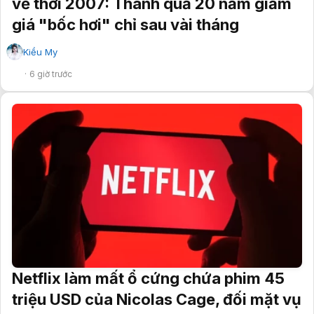
về thời 2007: Thành quả 20 năm giảm
giá "bốc hơi" chỉ sau vài tháng
Kiều My
✔
6 giờ trước
Netflix làm mất ổ cứng chứa phim 45
triệu USD của Nicolas Cage, đối mặt vụ