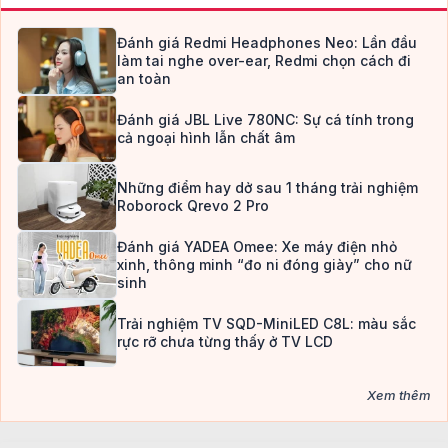
Đánh giá Redmi Headphones Neo: Lần đầu
làm tai nghe over-ear, Redmi chọn cách đi
an toàn
Đánh giá JBL Live 780NC: Sự cá tính trong
cả ngoại hình lẫn chất âm
Những điểm hay dở sau 1 tháng trải nghiệm
Roborock Qrevo 2 Pro
Đánh giá YADEA Omee: Xe máy điện nhỏ
xinh, thông minh “đo ni đóng giày” cho nữ
sinh
Trải nghiệm TV SQD-MiniLED C8L: màu sắc
rực rỡ chưa từng thấy ở TV LCD
Xem thêm