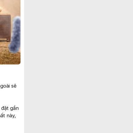
goài sẽ
 đặt gần
ất này,