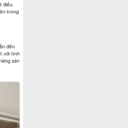
t điều
bên trong
dẫn đến
 với tình
 hãng sản