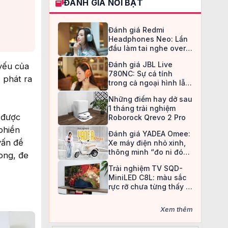
ĐÁNH GIÁ NỔI BẬT
Đánh giá Redmi
Headphones Neo: Lần
đầu làm tai nghe over-
ear, Redmi chọn cách đi
Đánh giá JBL Live
 yếu của
an toàn
780NC: Sự cá tính
ị phát ra
trong cả ngoại hình lẫn
chất âm
Những điểm hay dở sau
1 tháng trải nghiệm
 được
Roborock Qrevo 2 Pro
phiền
Đánh giá YADEA Omee:
vấn đề
Xe máy điện nhỏ xinh,
thông minh “đo ni đóng
ong, đe
giày” cho nữ sinh
Trải nghiệm TV SQD-
MiniLED C8L: màu sắc
rực rỡ chưa từng thấy ở
TV LCD
Xem thêm