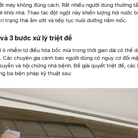
tắt máy không đúng cách. Rất nhiều người dùng thường tắ
ời khỏi nhà. Thao tác đột ngột này khiến lượng hơi nước 
trì trạng thái ẩm ướt và tiếp tục nuôi dưỡng nấm mốc.
à 3 bước xử lý triệt để​
í ô nhiễm từ điều hòa bốc mùi trong thời gian dài có thể 
. Các chuyên gia cảnh báo người dùng có nguy cơ đối mặt
suyễn và hội chứng nhà bệnh. Để giải quyết triệt để, các
ng ba biện pháp kỹ thuật sau: