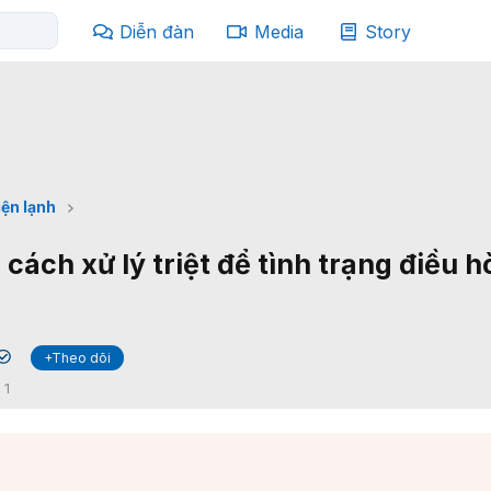
Diễn đàn
Media
Story
iện lạnh
ách xử lý triệt để tình trạng điều h
+Theo dõi
✔
:
1