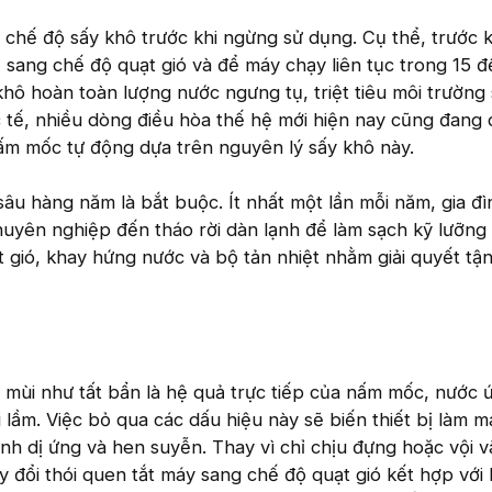
 chế độ sấy khô trước khi ngừng sử dụng. Cụ thể, trước k
ị sang chế độ quạt gió và để máy chạy liên tục trong 15 
khô hoàn toàn lượng nước ngưng tụ, triệt tiêu môi trường 
 tế, nhiều dòng điều hòa thế hệ mới hiện nay cũng đang
m mốc tự động dựa trên nguyên lý sấy khô này.
 sâu hàng năm là bắt buộc. Ít nhất một lần mỗi năm, gia đ
huyên nghiệp đến tháo rời dàn lạnh để làm sạch kỹ lưỡng
 gió, khay hứng nước và bộ tản nhiệt nhằm giải quyết tậ
 mùi như tất bẩn là hệ quả trực tiếp của nấm mốc, nước 
 lầm. Việc bỏ qua các dấu hiệu này sẽ biến thiết bị làm m
 dị ứng và hen suyễn. Thay vì chỉ chịu đựng hoặc vội v
 đổi thói quen tắt máy sang chế độ quạt gió kết hợp với 