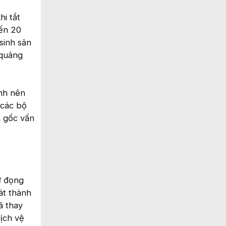
hi tắt
đến 20
sinh sản
 quảng
ình nên
 các bộ
n gốc vấn
ứ đọng
át thành
ã thay
lịch vệ