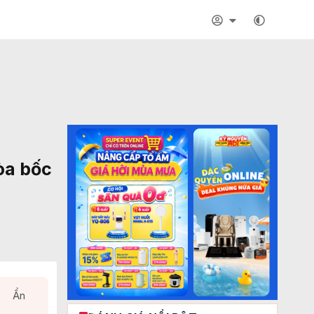
òa bốc
Ẩn