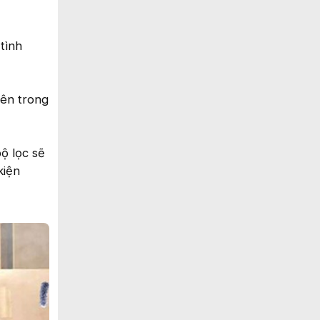
tình
bên trong
ộ lọc sẽ
kiện