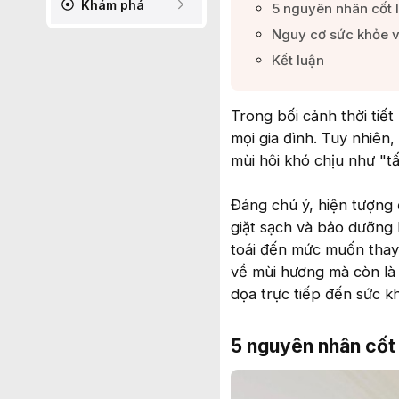
Khám phá
5 nguyên nhân cốt l
Nguy cơ sức khỏe và
Kết luận​
Trong bối cảnh thời tiết
mọi gia đình. Tuy nhiên,
mùi hôi khó chịu như "tấ
Đáng chú ý, hiện tượng 
giặt sạch và bảo dưỡng 
toái đến mức muốn thay
về mùi hương mà còn là
dọa trực tiếp đến sức k
5 nguyên nhân cốt l