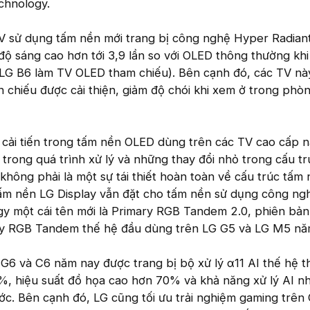
chnology.
V sử dụng tấm nền mới trang bị công nghệ Hyper Radian
ộ sáng cao hơn tới 3,9 lần so với OLED thông thường khi
LG B6 làm TV OLED tham chiếu). Bên cạnh đó, các TV nà
chiếu được cải thiện, giảm độ chói khi xem ở trong phò
c cải tiến trong tấm nền OLED dùng trên các TV cao cấp 
 trong quá trình xử lý và những thay đổi nhỏ trong cấu t
không phải là một sự tái thiết hoàn toàn về cấu trúc tấm 
 tấm nền LG Display vẫn đặt cho tấm nền sử dụng công n
gy một cái tên mới là Primary RGB Tandem 2.0, phiên bả
ry RGB Tandem thế hệ đầu dùng trên LG G5 và LG M5 nă
6 và C6 năm nay được trang bị bộ xử lý α11 AI thế hệ th
0%, hiệu suất đồ họa cao hơn 70% và khả năng xử lý AI n
rước. Bên cạnh đó, LG cũng tối ưu trải nghiệm gaming trên