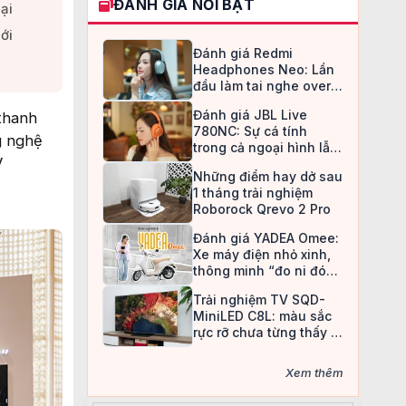
ĐÁNH GIÁ NỔI BẬT
i​
i​
Đánh giá Redmi
Headphones Neo: Lần
đầu làm tai nghe over-
ear, Redmi chọn cách đi
Đánh giá JBL Live
 thanh
an toàn
780NC: Sự cá tính
g nghệ
trong cả ngoại hình lẫn
V
chất âm
Những điểm hay dở sau
1 tháng trải nghiệm
Roborock Qrevo 2 Pro
Đánh giá YADEA Omee:
Xe máy điện nhỏ xinh,
thông minh “đo ni đóng
giày” cho nữ sinh
Trải nghiệm TV SQD-
MiniLED C8L: màu sắc
rực rỡ chưa từng thấy ở
TV LCD
Xem thêm