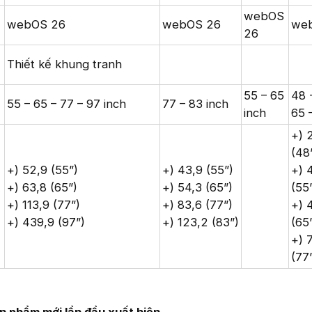
webOS
webOS 26
webOS 26
we
26
Thiết kế khung tranh
55 – 65
48 
55 – 65 – 77 – 97 inch
77 – 83 inch
inch
65 
+) 
(48
+) 52,9 (55”)
+) 43,9 (55”)
+) 
+) 63,8 (65”)
+) 54,3 (65”)
(55
+) 113,9 (77”)
+) 83,6 (77”)
+) 
+) 439,9 (97”)
+) 123,2 (83”)
(65
+) 
(77
 phẩm mới lần đầu xuất hiện