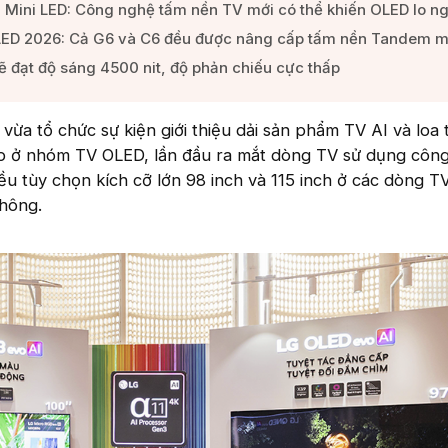
B Mini LED: Công nghệ tấm nền TV mới có thể khiến OLED lo ngạ
LED 2026: Cả G6 và C6 đều được nâng cấp tấm nền Tandem mớ
 đạt độ sáng 4500 nit, độ phản chiếu cực thấp​
 vừa tổ chức sự kiện giới thiệu dải sản phẩm TV AI và loa
p ở nhóm TV OLED, lần đầu ra mắt dòng TV sử dụng côn
u tùy chọn kích cỡ lớn 98 inch và 115 inch ở các dòng T
hông.