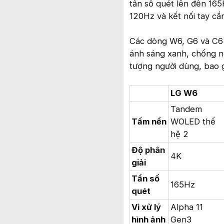
tần số quét lên đến 165
120Hz và kết nối tay cầ
Các dòng W6, G6 và C6 
ánh sáng xanh, chống n
tượng người dùng, bao 
LG W6
Tandem
Tấm nền
WOLED thế
hệ 2
Độ phân
4K
giải
Tần số
165Hz
quét
Vi xử lý
Alpha 11
hình ảnh
Gen3