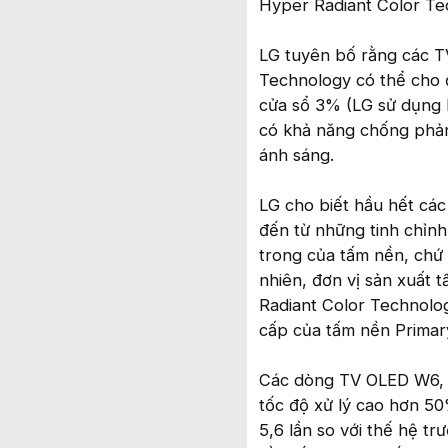
Hyper Radiant Color Te
LG tuyên bố rằng các T
Technology có thể cho đ
cửa sổ 3% (LG sử dụng 
có khả năng chống phản 
ánh sáng.
LG cho biết hầu hết cá
đến từ những tinh chỉnh
trong của tấm nền, chứ 
nhiên, đơn vị sản xuất
Radiant Color Technolo
cấp của tấm nền Prima
Các dòng TV OLED W6, G
tốc độ xử lý cao hơn 5
5,6 lần so với thế hệ t