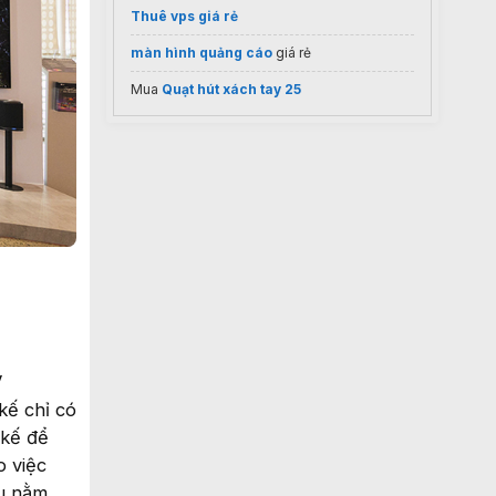
Thuê vps giá rẻ
màn hình quảng cáo
giá rẻ
Mua
Quạt hút xách tay 25
V
kế chỉ có
 kế để
o việc
ều nằm