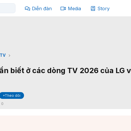
Diễn đàn
Media
Story
TV
ần biết ở các dòng TV 2026 của LG v
+Theo dõi
:
0