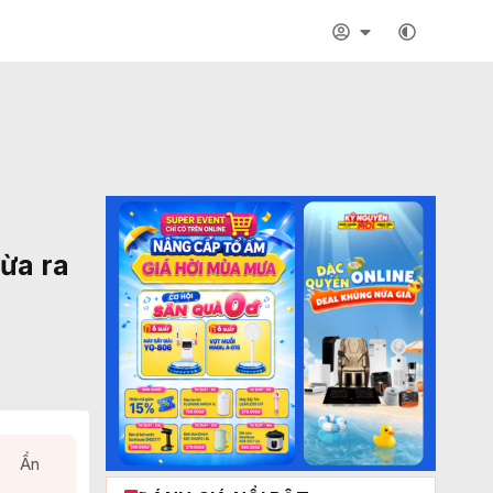
ừa ra
Ẩn