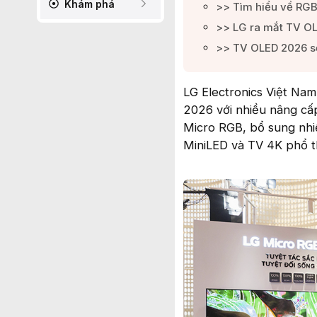
Khám phá
>> Tìm hiểu về RG
>> LG ra mắt TV O
>> TV OLED 2026 sẽ
LG Electronics Việt Nam
2026 với nhiều nâng cấ
Micro RGB, bổ sung nhiề
MiniLED và TV 4K phổ t