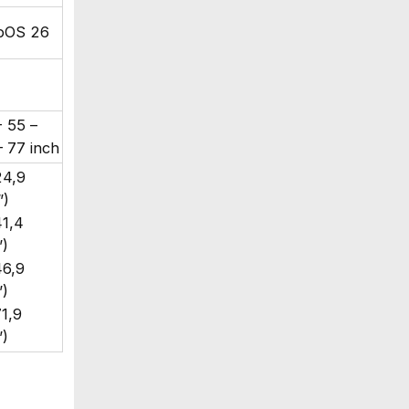
bOS 26
- 55 –
– 77 inch
24,9
”)
41,4
”)
46,9
”)
71,9
”)