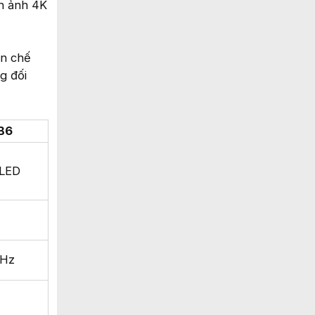
nh ảnh 4K
ạn chế
g đối
B6
LED
4Hz