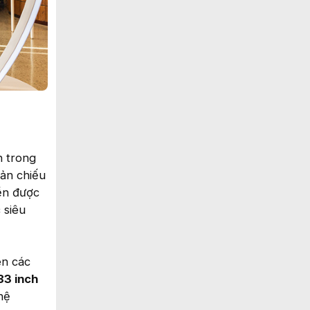
n trong
ản chiếu
nền được
 siêu
ên các
83 inch
hệ