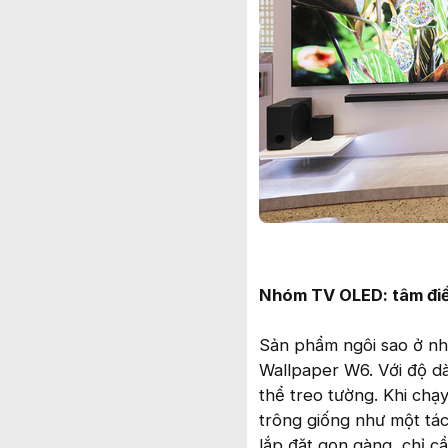
Nhóm TV OLED: tâm điể
Sản phẩm ngôi sao ở nh
Wallpaper W6. Với độ dà
thể treo tường. Khi chạ
trông giống như một tá
lắp đặt gọn gàng, chỉ c