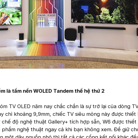
m là tấm nền WOLED Tandem thế hệ thứ 2
óm TV OLED năm nay chắc chắn là sự trở lại của dòng T
y chỉ khoảng 9,9mm, chiếc TV siêu mỏng này được thiết 
y chế độ nghệ thuật Gallery+ tích hợp sẵn, W6 được thiết
c phẩm nghệ thuật ngay cả khi bạn không xem. Để giữ ch
ần một dây nguồn nhỏ thì tất cả các cổng kết nối khác đ