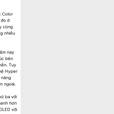
t Color
 đo ở
y cũng
ng nhiều
năm nay
rúc bên
nền. Tuy
ghệ Hyper
n nâng
m ngoái.
ứ ba với
hanh hơn
 OLED với