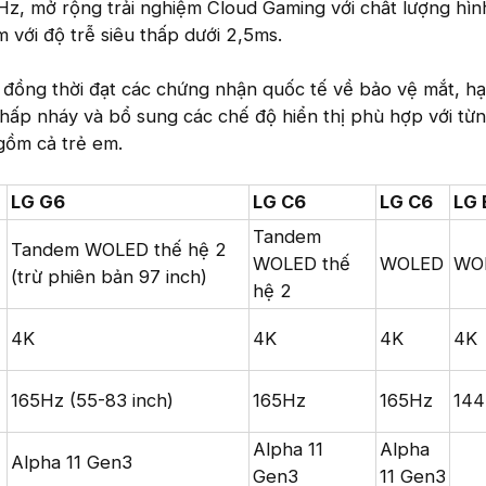
Hz, mở rộng trải nghiệm Cloud Gaming với chất lượng hì
m với độ trễ siêu thấp dưới 2,5ms.
đồng thời đạt các chứng nhận quốc tế về bảo vệ mắt, h
hấp nháy và bổ sung các chế độ hiển thị phù hợp với từn
gồm cả trẻ em.
LG G6
LG C6
LG C6
LG 
Tandem
Tandem WOLED thế hệ 2
WOLED thế
WOLED
WO
(trừ phiên bản 97 inch)
hệ 2
4K
4K
4K
4K
165Hz (55-83 inch)
165Hz
165Hz
14
Alpha 11
Alpha
Alpha 11 Gen3
Gen3
11 Gen3