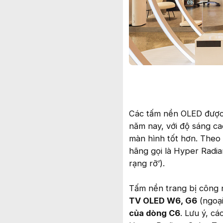
Các tấm nền OLED được
năm nay, với độ sáng c
màn hình tốt hơn. Theo 
hãng gọi là Hyper Radi
rạng rỡ’).
Tấm nền trang bị công 
TV OLED W6, G6
(ngoại
của dòng C6
. Lưu ý, c