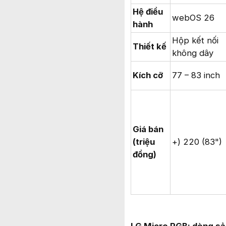
Hệ điều
webOS 26
hành
Hộp kết nối
Thiết kế
không dây
Kích cỡ
77 – 83 inch
Giá bán
(triệu
+) 220 (83")
đồng)
LG Micro RGB: dòng sản