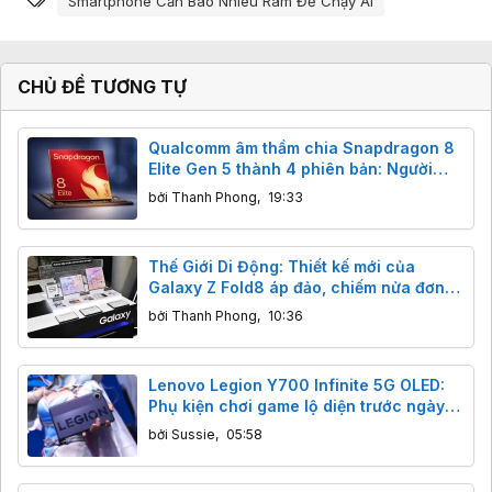
Smartphone Cần Bao Nhiêu Ram Để Chạy Ai
CHỦ ĐỀ TƯƠNG TỰ
Qualcomm âm thầm chia Snapdragon 8
Elite Gen 5 thành 4 phiên bản: Người
dùng cần lưu ý gì?
bởi
Thanh Phong
,
19:33
Thế Giới Di Động: Thiết kế mới của
Galaxy Z Fold8 áp đảo, chiếm nửa đơn
đặt trước
bởi
Thanh Phong
,
10:36
Lenovo Legion Y700 Infinite 5G OLED:
Phụ kiện chơi game lộ diện trước ngày
ra mắt
bởi
Sussie
,
05:58