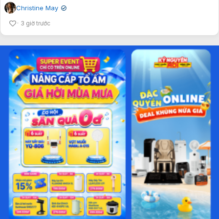
Christine May
✔
3 giờ trước