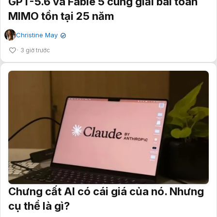
GPT-5.6 và Fable 5 cùng giải bài toán
MIMO tồn tại 25 năm
Christine May
✔
3 giờ trước
Chưng cất AI có cái giá của nó. Nhưng
cụ thể là gì?