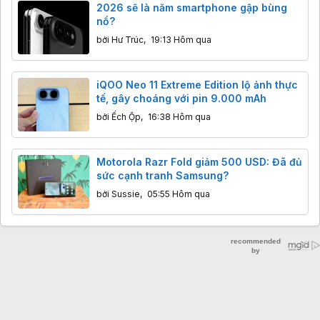
2026 sẽ là năm smartphone gập bùng
nổ?
bởi
Hư Trúc
,
19:13 Hôm qua
iQOO Neo 11 Extreme Edition lộ ảnh thực
tế, gây choáng với pin 9.000 mAh
bởi
Ếch Ộp
,
16:38 Hôm qua
Motorola Razr Fold giảm 500 USD: Đã đủ
sức cạnh tranh Samsung?
bởi
Sussie
,
05:55 Hôm qua