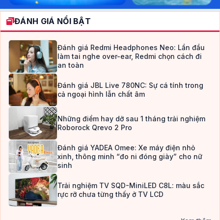
ĐÁNH GIÁ NỔI BẬT
Đánh giá Redmi Headphones Neo: Lần đầu
làm tai nghe over-ear, Redmi chọn cách đi
an toàn
Đánh giá JBL Live 780NC: Sự cá tính trong
cả ngoại hình lẫn chất âm
Những điểm hay dở sau 1 tháng trải nghiệm
Roborock Qrevo 2 Pro
Đánh giá YADEA Omee: Xe máy điện nhỏ
xinh, thông minh “đo ni đóng giày” cho nữ
sinh
Trải nghiệm TV SQD-MiniLED C8L: màu sắc
rực rỡ chưa từng thấy ở TV LCD