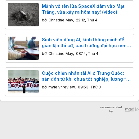
Mảnh vỡ tên lửa SpaceX đâm vào Mặt
Trăng, vừa xảy ra hôm nay! (video)
bởi
Christine May
,
22:12, Thứ 4
Sinh viên dùng AI, kính thông minh để
gian lận thi cử, các trường đại học nên
làm gì?
bởi
Christine May
,
08:14, Thứ 4
Cuộc chiến nhân tài AI ở Trung Quốc:
săn đón từ khi chưa tốt nghiệp, lương “x”
16 lần
bởi
myle.vnreview
,
09:53, Thứ 3