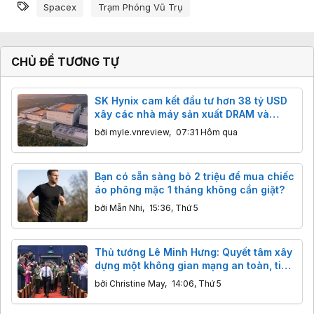
Từ khóa
Spacex
Trạm Phóng Vũ Trụ
CHỦ ĐỀ TƯƠNG TỰ
SK Hynix cam kết đầu tư hơn 38 tỷ USD
xây các nhà máy sản xuất DRAM và
NAND mới
bởi
myle.vnreview
,
07:31 Hôm qua
Bạn có sẵn sàng bỏ 2 triệu để mua chiếc
áo phông mặc 1 tháng không cần giặt?
bởi
Mẫn Nhi
,
15:36, Thứ 5
Thủ tướng Lê Minh Hưng: Quyết tâm xây
dựng một không gian mạng an toàn, tin
cậy và nhân văn
bởi
Christine May
,
14:06, Thứ 5