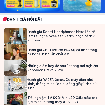
ĐÁNH GIÁ NỔI BẬT
Đánh giá Redmi Headphones Neo: Lần đầu
làm tai nghe over-ear, Redmi chọn cách đi
an toàn
Đánh giá JBL Live 780NC: Sự cá tính trong
cả ngoại hình lẫn chất âm
Những điểm hay dở sau 1 tháng trải nghiệm
Roborock Qrevo 2 Pro
Đánh giá YADEA Omee: Xe máy điện nhỏ
xinh, thông minh “đo ni đóng giày” cho nữ
sinh
Trải nghiệm TV SQD-MiniLED C8L: màu sắc
rực rỡ chưa từng thấy ở TV LCD