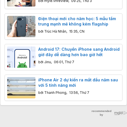
bởi
myle.vnreview
,
09:25, Thứ 3
Điện thoại mới cho năm học: 5 mẫu tầm
trung mạnh mẽ không kém flagship
bởi
Trúc Hà Nhân
,
15:35, CN
Android 17: Chuyển iPhone sang Android
giờ đây dễ dàng hơn bao giờ hết
bởi
Jinu
,
06:01, Thứ 7
iPhone Air 2 dự kiến ra mắt đầu năm sau
với 5 tính năng mới
bởi
Thanh Phong
,
13:56, Thứ 7