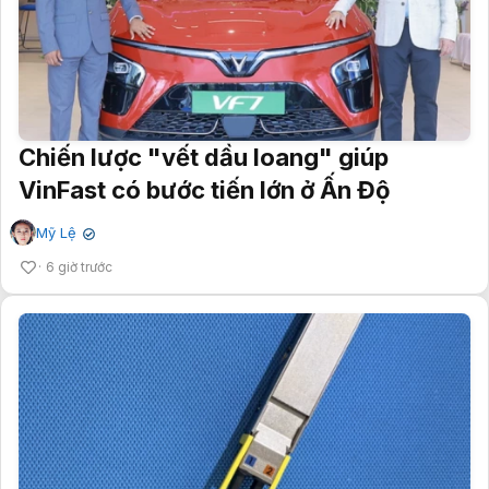
Chiến lược "vết dầu loang" giúp
VinFast có bước tiến lớn ở Ấn Độ
Mỹ Lệ
✔
6 giờ trước