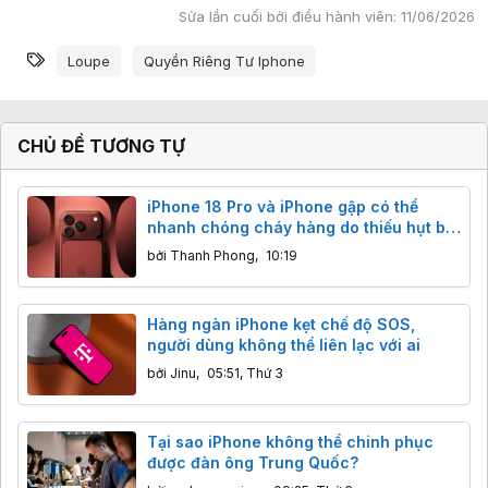
Sửa lần cuối bởi điều hành viên:
11/06/2026
Từ khóa
Loupe
Quyền Riêng Tư Iphone
CHỦ ĐỀ TƯƠNG TỰ
iPhone 18 Pro và iPhone gập có thể
nhanh chóng cháy hàng do thiếu hụt bộ
nhớ
bởi
Thanh Phong
,
10:19
Hàng ngàn iPhone kẹt chế độ SOS,
người dùng không thể liên lạc với ai
bởi
Jinu
,
05:51, Thứ 3
Tại sao iPhone không thể chinh phục
được đàn ông Trung Quốc?