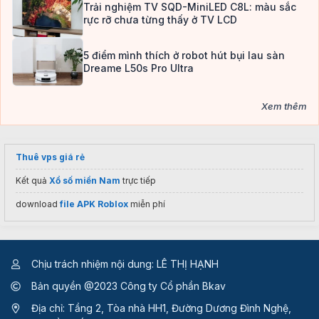
Trải nghiệm TV SQD-MiniLED C8L: màu sắc
rực rỡ chưa từng thấy ở TV LCD
5 điểm mình thích ở robot hút bụi lau sàn
Dreame L50s Pro Ultra
Xem thêm
Thuê vps giá rẻ
Kết quả
Xổ số miền Nam
trực tiếp
download
file APK Roblox
miễn phí
Chịu trách nhiệm nội dung: LÊ THỊ HẠNH
Bản quyền @2023 Công ty Cổ phần Bkav
Địa chỉ: Tầng 2, Tòa nhà HH1, Đường Dương Đình Nghệ,