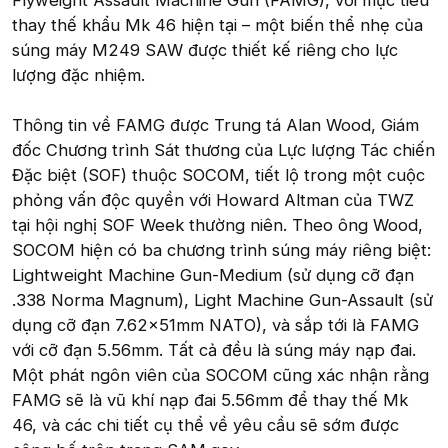
Flyweight Assault Machine Gun (FAMG), với mục tiêu
thay thế khẩu Mk 46 hiện tại – một biến thể nhẹ của
súng máy M249 SAW được thiết kế riêng cho lực
lượng đặc nhiệm.
Thông tin về FAMG được Trung tá Alan Wood, Giám
đốc Chương trình Sát thương của Lực lượng Tác chiến
Đặc biệt (SOF) thuộc SOCOM, tiết lộ trong một cuộc
phỏng vấn độc quyền với Howard Altman của TWZ
tại hội nghị SOF Week thường niên. Theo ông Wood,
SOCOM hiện có ba chương trình súng máy riêng biệt:
Lightweight Machine Gun-Medium (sử dụng cỡ đạn
.338 Norma Magnum), Light Machine Gun-Assault (sử
dụng cỡ đạn 7.62x51mm NATO), và sắp tới là FAMG
với cỡ đạn 5.56mm. Tất cả đều là súng máy nạp đai.
Một phát ngôn viên của SOCOM cũng xác nhận rằng
FAMG sẽ là vũ khí nạp đai 5.56mm để thay thế Mk
46, và các chi tiết cụ thể về yêu cầu sẽ sớm được