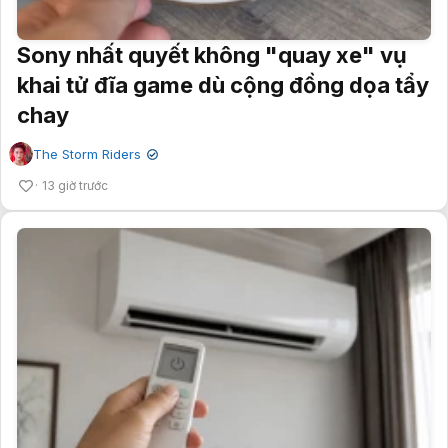
Sony nhất quyết không "quay xe" vụ
khai tử đĩa game dù cộng đồng dọa tẩy
chay
The Storm Riders
✔
13 giờ trước