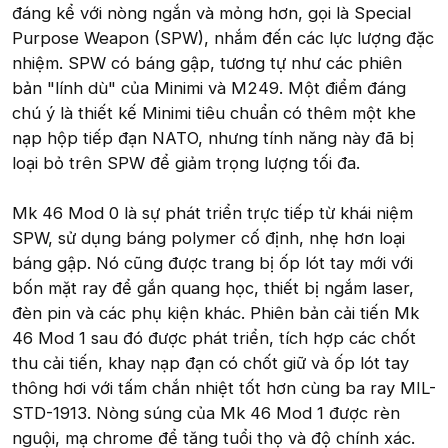
đáng kể với nòng ngắn và mỏng hơn, gọi là Special
Purpose Weapon (SPW), nhắm đến các lực lượng đặc
nhiệm. SPW có báng gập, tương tự như các phiên
bản "lính dù" của Minimi và M249. Một điểm đáng
chú ý là thiết kế Minimi tiêu chuẩn có thêm một khe
nạp hộp tiếp đạn NATO, nhưng tính năng này đã bị
loại bỏ trên SPW để giảm trọng lượng tối đa.
Mk 46 Mod 0 là sự phát triển trực tiếp từ khái niệm
SPW, sử dụng báng polymer cố định, nhẹ hơn loại
báng gập. Nó cũng được trang bị ốp lót tay mới với
bốn mặt ray để gắn quang học, thiết bị ngắm laser,
đèn pin và các phụ kiện khác. Phiên bản cải tiến Mk
46 Mod 1 sau đó được phát triển, tích hợp các chốt
thu cải tiến, khay nạp đạn có chốt giữ và ốp lót tay
thông hơi với tấm chắn nhiệt tốt hơn cùng ba ray MIL-
STD-1913. Nòng súng của Mk 46 Mod 1 được rèn
nguội, mạ chrome để tăng tuổi thọ và độ chính xác.