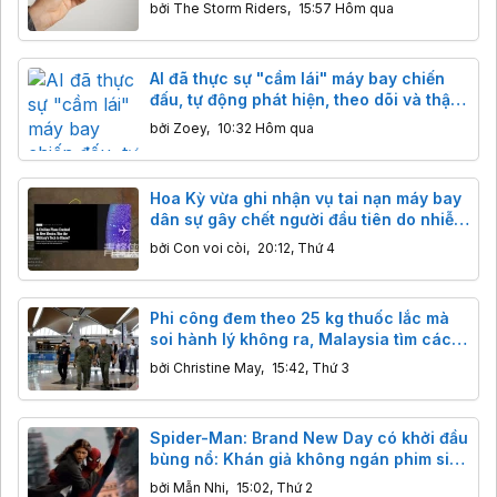
bởi
The Storm Riders
,
15:57 Hôm qua
AI đã thực sự "cầm lái" máy bay chiến
đấu, tự động phát hiện, theo dõi và thậm
chí đánh chặn mục tiêu
bởi
Zoey
,
10:32 Hôm qua
Hoa Kỳ vừa ghi nhận vụ tai nạn máy bay
dân sự gây chết người đầu tiên do nhiễu
sóng GPS quân sự
bởi
Con voi còi
,
20:12, Thứ 4
Phi công đem theo 25 kg thuốc lắc mà
soi hành lý không ra, Malaysia tìm cách
khắc phục lỗ hổng an ninh
bởi
Christine May
,
15:42, Thứ 3
Spider-Man: Brand New Day có khởi đầu
bùng nổ: Khán giả không ngán phim siêu
anh hùng, chỉ ngán phim chán!
bởi
Mẫn Nhi
,
15:02, Thứ 2