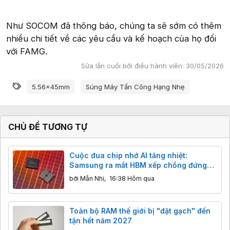
Như SOCOM đã thông báo, chúng ta sẽ sớm có thêm
nhiều chi tiết về các yêu cầu và kế hoạch của họ đối
với FAMG.
Sửa lần cuối bởi điều hành viên:
30/05/2026
Từ khóa
5.56x45mm
Súng Máy Tấn Công Hạng Nhẹ
CHỦ ĐỀ TƯƠNG TỰ
Cuộc đua chip nhớ AI tăng nhiệt:
Samsung ra mắt HBM xếp chồng đứng
và NAND 400 lớp
bởi
Mẫn Nhi
,
16:38 Hôm qua
Toàn bộ RAM thế giới bị "đặt gạch" đến
tận hết năm 2027