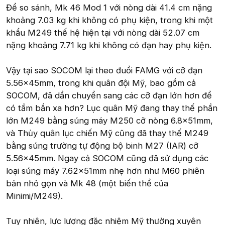
Để so sánh, Mk 46 Mod 1 với nòng dài 41.4 cm nặng
khoảng 7.03 kg khi không có phụ kiện, trong khi một
khẩu M249 thế hệ hiện tại với nòng dài 52.07 cm
nặng khoảng 7.71 kg khi không có đạn hay phụ kiện.
Vậy tại sao SOCOM lại theo đuổi FAMG với cỡ đạn
5.56x45mm, trong khi quân đội Mỹ, bao gồm cả
SOCOM, đã dần chuyển sang các cỡ đạn lớn hơn để
có tầm bắn xa hơn? Lục quân Mỹ đang thay thế phần
lớn M249 bằng súng máy M250 cỡ nòng 6.8x51mm,
và Thủy quân lục chiến Mỹ cũng đã thay thế M249
bằng súng trường tự động bộ binh M27 (IAR) cỡ
5.56x45mm. Ngay cả SOCOM cũng đã sử dụng các
loại súng máy 7.62x51mm nhẹ hơn như M60 phiên
bản nhỏ gọn và Mk 48 (một biến thể của
Minimi/M249).
Tuy nhiên, lực lượng đặc nhiệm Mỹ thường xuyên