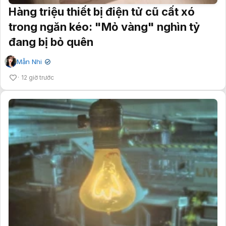
Hàng triệu thiết bị điện tử cũ cất xó
trong ngăn kéo: "Mỏ vàng" nghìn tỷ
đang bị bỏ quên
Mẫn Nhi
✔
12 giờ trước