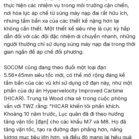
thực hiện các nhiệm vụ trong môi trường cận chiến,
nơi hỏa lực áp chế từ súng máy nạp đai rất hữu ích,
nhưng tầm bắn xa của các thiết kế nặng hơn lại
không cần thiết. Một thiết kế siêu nhẹ là cực kỳ hấp
dẫn đối với các đội đặc nhiệm di chuyển nhanh, những
người thường chỉ sử dụng súng máy nạp đai trong thời
gian ngắn để áp chế đối phương.
SOCOM cũng đang theo đuổi một loại đạn
5.56x45mm siêu tốc mới, có thể mở rộng đáng kể
tầm bắn của các vũ khí sử dụng cỡ đạn này, như một
phần của dự án Hypervelocity Improved Carbine
(HICAR). Trung tá Wood chia sẻ trong cuộc phỏng
vấn với TWZ rằng: "HICAR khiến tôi phấn khích.
Khoảng 10 năm trước, Lục quân đã đi theo hướng
tăng vận tốc [đạn] cho các khẩu M7 và M8. Họ đã
tăng vận tốc, tạo ra đường đạn phẳng hơn, năng
lượng mục tiêu lớn hơn, và điều đó mang lại hiệu quả