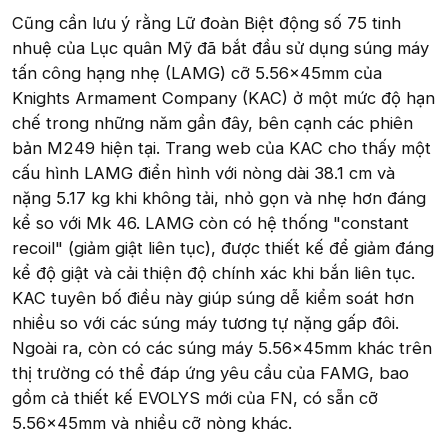
Cũng cần lưu ý rằng Lữ đoàn Biệt động số 75 tinh
nhuệ của Lục quân Mỹ đã bắt đầu sử dụng súng máy
tấn công hạng nhẹ (LAMG) cỡ 5.56x45mm của
Knights Armament Company (KAC) ở một mức độ hạn
chế trong những năm gần đây, bên cạnh các phiên
bản M249 hiện tại. Trang web của KAC cho thấy một
cấu hình LAMG điển hình với nòng dài 38.1 cm và
nặng 5.17 kg khi không tải, nhỏ gọn và nhẹ hơn đáng
kể so với Mk 46. LAMG còn có hệ thống "constant
recoil" (giảm giật liên tục), được thiết kế để giảm đáng
kể độ giật và cải thiện độ chính xác khi bắn liên tục.
KAC tuyên bố điều này giúp súng dễ kiểm soát hơn
nhiều so với các súng máy tương tự nặng gấp đôi.
Ngoài ra, còn có các súng máy 5.56x45mm khác trên
thị trường có thể đáp ứng yêu cầu của FAMG, bao
gồm cả thiết kế EVOLYS mới của FN, có sẵn cỡ
5.56x45mm và nhiều cỡ nòng khác.