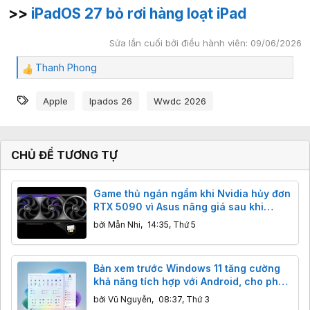
>>
iPadOS 27 bỏ rơi hàng loạt iPad
Sửa lần cuối bởi điều hành viên:
09/06/2026
Thanh Phong
C
ả
Từ khóa
m
Apple
Ipados 26
Wwdc 2026
x
ú
c
:
CHỦ ĐỀ TƯƠNG TỰ
Game thủ ngán ngẩm khi Nvidia hủy đơn
RTX 5090 vì Asus nâng giá sau khi
khách đã thanh toán
bởi
Mẫn Nhi
,
14:35, Thứ 5
Bản xem trước Windows 11 tăng cường
khả năng tích hợp với Android, cho phép
người dùng xem thông báo điện thoại
bởi
Vũ Nguyễn
,
08:37, Thứ 3
trong một bong bóng khi di chuột qua