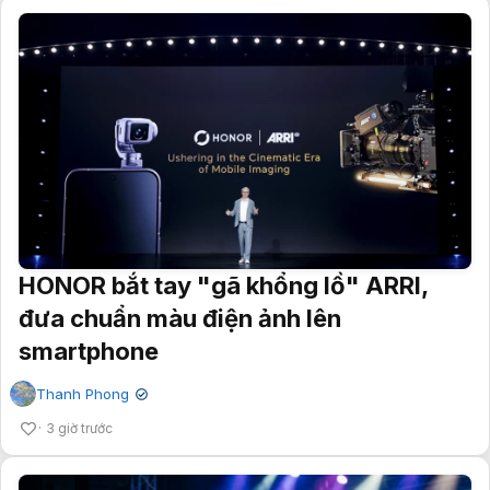
HONOR bắt tay "gã khổng lồ" ARRI,
đưa chuẩn màu điện ảnh lên
smartphone
Thanh Phong
✔
3 giờ trước