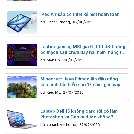
iPad Air sắp có thiết kế mới hoàn toàn
bởi
Thanh Phong
,
02/08/2026
Laptop gaming MSI giá 6.000 USD hỏng
bo mạch sau chưa đầy hai năm, hãng từ
chối sửa vì “đắt hơn mua máy mới”
bởi
Mẫn Nhi
,
30/07/2026
Minecraft: Java Edition lần đầu nâng
cấu hình tối thiểu sau 17 năm, giờ máy
dưới 8GB RAM khó chơi
bởi
Kiều My
,
27/07/2026
Laptop Dell 15 không card rời có làm
Photoshop và Canva được không?
bởi
vananh.vnr.home
,
27/07/2026