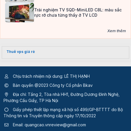
Trải nghiệm TV SQD-MiniLED C8L: màu sắc
rực rỡ chưa từng thấy ở TV LCD
Xem thêm
Thuê vps giá rẻ
Chịu trách nhiệm nội dung: LÊ THỊ HẠNH
Bản quyền @2023 Công ty Cổ phần Bkav
Địa chỉ: Tầng 2, Tòa nhà HH1, Đường Dương Đình Nghệ,
Phường Cầu Giấy, TP Hà Nội
Giấy phép thiết lập mạng xã hội số 499/GP-BTTTT
do Bộ
Thông tin và Truyền thông cấp ngày 17/10/2022
Email:
quangcao.vnreview@gmail.com