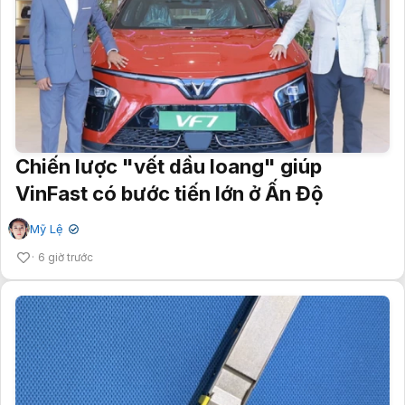
Chiến lược "vết dầu loang" giúp
VinFast có bước tiến lớn ở Ấn Độ
Mỹ Lệ
✔
6 giờ trước