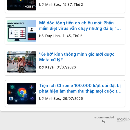
đe dọa hàng nghìn lập trình viên macOS
bởi
MinhSec
,
15:37, Thứ 2
Mã độc tống tiền có chiêu mới: Phần
mềm diệt virus vẫn chạy nhưng đã bị "vô
hiệu hóa"
bởi
Duy Linh
,
11:45, Thứ 2
'Kẽ hở' kính thông minh giờ mới được
Meta xử lý?
bởi
Kaya
,
31/07/2026
Tiện ích Chrome 100.000 lượt cài đặt bị
phát hiện âm thầm thu thập mọi cuộc trò
chuyện với AI
bởi
MinhSec
,
29/07/2026