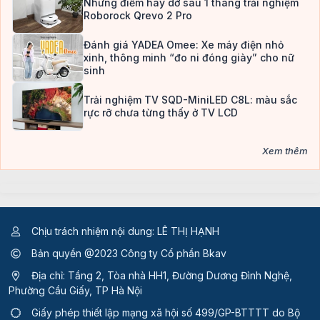
Những điểm hay dở sau 1 tháng trải nghiệm
Roborock Qrevo 2 Pro
Đánh giá YADEA Omee: Xe máy điện nhỏ
xinh, thông minh “đo ni đóng giày” cho nữ
sinh
Trải nghiệm TV SQD-MiniLED C8L: màu sắc
rực rỡ chưa từng thấy ở TV LCD
Xem thêm
Chịu trách nhiệm nội dung: LÊ THỊ HẠNH
Bản quyền @2023 Công ty Cổ phần Bkav
Địa chỉ: Tầng 2, Tòa nhà HH1, Đường Dương Đình Nghệ,
Phường Cầu Giấy, TP Hà Nội
Giấy phép thiết lập mạng xã hội số 499/GP-BTTTT
do Bộ