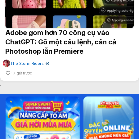
Adobe gom hơn 70 công cụ vào
ChatGPT: Gõ một câu lệnh, cân cả
Photoshop lẫn Premiere
The Storm Riders
✔
7 giờ trước