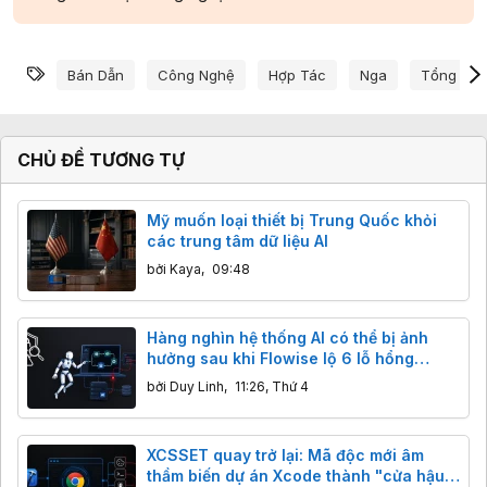
Từ khóa
Bán Dẫn
Công Nghệ
Hợp Tác
Nga
Tổng Thố
CHỦ ĐỀ TƯƠNG TỰ
Mỹ muốn loại thiết bị Trung Quốc khỏi
các trung tâm dữ liệu AI
bởi
Kaya
,
09:48
Hàng nghìn hệ thống AI có thể bị ảnh
hưởng sau khi Flowise lộ 6 lỗ hổng
nghiêm trọng
bởi
Duy Linh
,
11:26, Thứ 4
XCSSET quay trở lại: Mã độc mới âm
thầm biến dự án Xcode thành "cửa hậu",