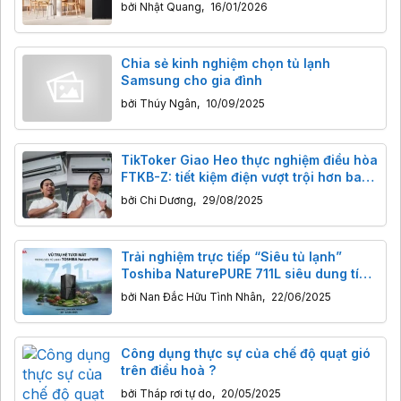
và nhu cầu bảo quản thực phẩm dịp Tết
bởi
Nhật Quang
,
16/01/2026
đến Xuân sang
Chia sẻ kinh nghiệm chọn tủ lạnh
Samsung cho gia đình
bởi
Thúy Ngân
,
10/09/2025
TikToker Giao Heo thực nghiệm điều hòa
FTKB-Z: tiết kiệm điện vượt trội hơn bao
giờ hết
bởi
Chi Dương
,
29/08/2025
Trải nghiệm trực tiếp “Siêu tủ lạnh”
Toshiba NaturePURE 711L siêu dung tích
giữa lòng AEON Mall
bởi
Nan Đắc Hữu Tình Nhân
,
22/06/2025
Công dụng thực sự của chế độ quạt gió
trên điều hoà ?
bởi
Tháp rơi tự do
,
20/05/2025