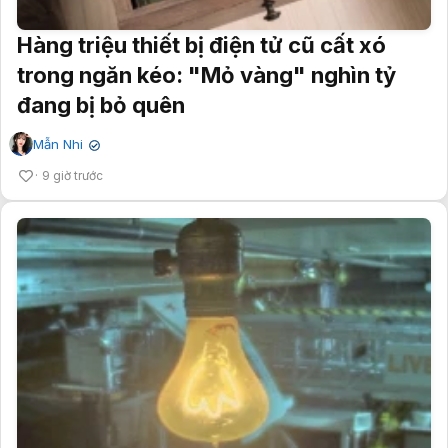
Hàng triệu thiết bị điện tử cũ cất xó
trong ngăn kéo: "Mỏ vàng" nghìn tỷ
đang bị bỏ quên
Mẫn Nhi
✔
9 giờ trước