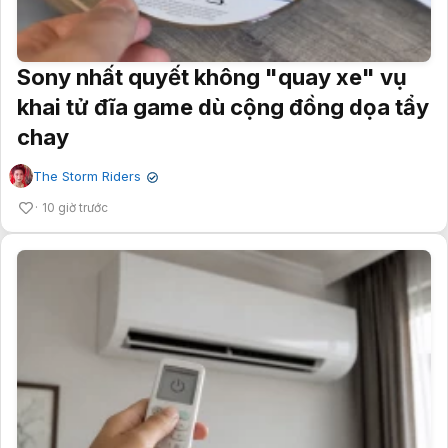
Sony nhất quyết không "quay xe" vụ
khai tử đĩa game dù cộng đồng dọa tẩy
chay
The Storm Riders
✔
10 giờ trước