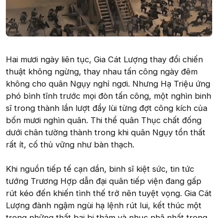
Hai mươi ngày liên tục, Gia Cát Lượng thay đổi chiến
thuật không ngừng, thay nhau tấn công ngày đêm
không cho quân Ngụy nghỉ ngơi. Nhưng Hạ Triệu ứng
phó bình tĩnh trước mọi đòn tấn công, một nghìn binh
sĩ trong thành lần lượt đẩy lùi từng đợt công kích của
bốn mươi nghìn quân. Thi thể quân Thục chất đống
dưới chân tường thành trong khi quân Ngụy tổn thất
rất ít, cố thủ vững như bàn thạch.
Khi nguồn tiếp tế cạn dần, binh sĩ kiệt sức, tin tức
tướng Trương Hợp dẫn đại quân tiếp viện đang gấp
rút kéo đến khiến tình thế trở nên tuyệt vọng. Gia Cát
Lượng đành ngậm ngùi hạ lệnh rút lui, kết thúc một
trong những thất bại bi thảm và nhục nhã nhất trong