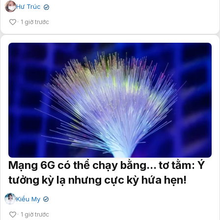
Hư Trúc
✔
1 giờ trước
Mạng 6G có thể chạy bằng... tơ tằm: Ý
tưởng kỳ lạ nhưng cực kỳ hứa hẹn!
Kiều My
✔
1 giờ trước