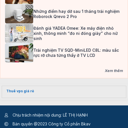
Những điểm hay dở sau 1 tháng trải nghiệm
Roborock Qrevo 2 Pro
Đánh giá YADEA Omee: Xe máy điện nhỏ
xinh, thông minh “đo ni đóng giày” cho nữ
sinh
Trải nghiệm TV SQD-MiniLED C8L: màu sắc
rực rỡ chưa từng thấy ở TV LCD
Xem thêm
Thuê vps giá rẻ
Chịu trách nhiệm nội dung: LÊ THỊ HẠNH
Bản quyền @2023 Công ty Cổ phần Bkav