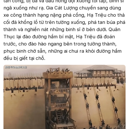
tấn công, bị đá và dầu nóng dội xuống tới tấp, binh sĩ
ngã xuống như rạ. Gia Cát Lượng chuyển sang dùng
xe công thành hạng nặng phá cổng, Hạ Triệu cho thả
cối đá khổng lồ từ trên tường xuống, phá tan búa phá
thành và nghiền nát những binh sĩ ở bên dưới. Quân
Thục lại đào đường hầm bí mật, Hạ Triệu đã đoán
trước, cho đào hào ngang bên trong tường thành,
phục binh chờ sẵn, những ai chui ra khỏi đường hầm
đều bị giết tại chỗ.