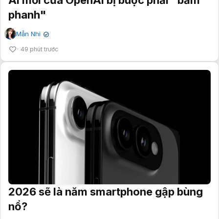
AI mới của OpenAI bị buộc phải "bấm
phanh"
Mẫn Nhi
✔
49 phút trước
2026 sẽ là năm smartphone gập bùng
nổ?