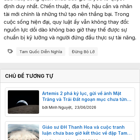
định duy nhất. Chiến thuật, địa thế, hậu cần và nhân
tài mới chính là những thứ tạo nên thắng bại. Trong
cuộc sống hiện đại, quy luật ấy vẫn không thay đổi:
nguồn lực dồi dào không bao giờ thay thế được sự
chuẩn bị kỹ lưỡng và người đứng đầu thực sự tài năng.
Từ khóa
Tam Quốc Diễn Nghĩa
Đừng Bỏ Lỡ
CHỦ ĐỀ TƯƠNG TỰ
Artemis 2 phá kỷ lục, gửi về ảnh Mặt
Trăng và Trái Đất ngoạn mục chưa từng
thấy
bởi
Minh Nguyệt
,
23/06/2026
Giáo sư ĐH Thanh Hoa và cuộc tranh
luận chưa bao giờ kết thúc về đập Tam
Hiệp