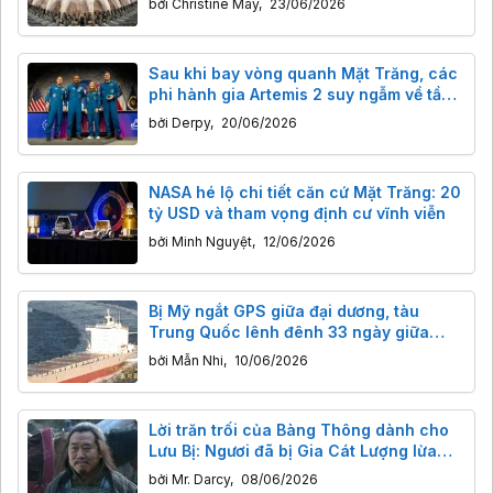
bởi
Christine May
,
23/06/2026
Sau khi bay vòng quanh Mặt Trăng, các
phi hành gia Artemis 2 suy ngẫm về tầm
quan trọng của trải nghiệm
bởi
Derpy
,
20/06/2026
NASA hé lộ chi tiết căn cứ Mặt Trăng: 20
tỷ USD và tham vọng định cư vĩnh viễn
bởi
Minh Nguyệt
,
12/06/2026
Bị Mỹ ngắt GPS giữa đại dương, tàu
Trung Quốc lênh đênh 33 ngày giữa
biển: "Cú tát" khiến Trung Quốc làm chủ
bởi
Mẫn Nhi
,
10/06/2026
GPS bằng được
Lời trăn trối của Bàng Thông dành cho
Lưu Bị: Ngươi đã bị Gia Cát Lượng lừa
gạt!
bởi
Mr. Darcy
,
08/06/2026