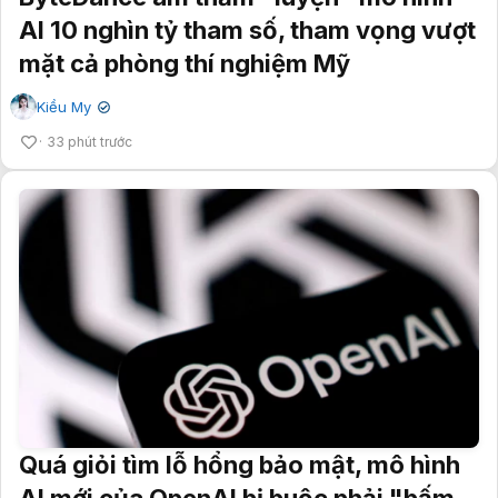
AI 10 nghìn tỷ tham số, tham vọng vượt
mặt cả phòng thí nghiệm Mỹ
Kiều My
✔
33 phút trước
Quá giỏi tìm lỗ hổng bảo mật, mô hình