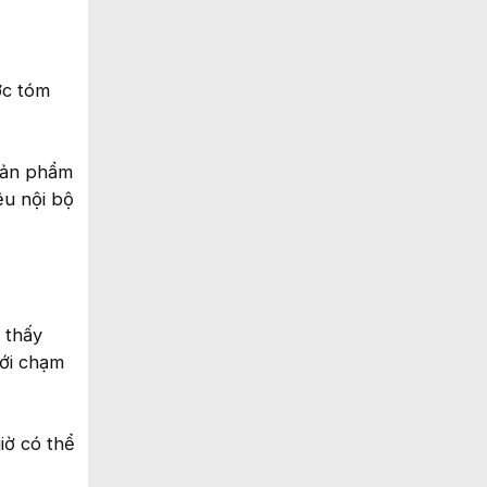
ợc tóm
sản phẩm
ệu nội bộ
 thấy
mới chạm
iờ có thể