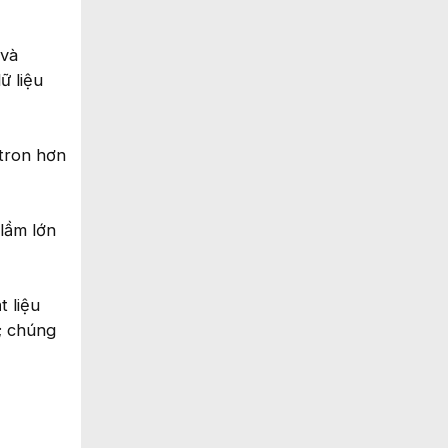
 và
ữ liệu
tron hơn
 lầm lớn
 liệu
e; chúng