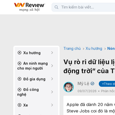
Trang chủ
Xu hướng
Nón
Xu hướng
Vụ rò rỉ dữ liệu 
An ninh mạng
cho mọi người
động trời” của 
Đồ gia dụng
Mỹ Lệ
+Theo d
✔
Đồ công
09/07/2026
Phản hồi
nghệ
Apple đã dành 20 năm v
Xe
Steve Jobs coi đó là mộ