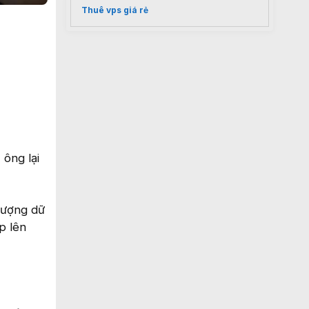
Thuê vps giá rẻ
 ông lại
lượng dữ
p lên