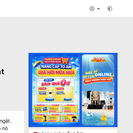
ật
ngặt.
à nó