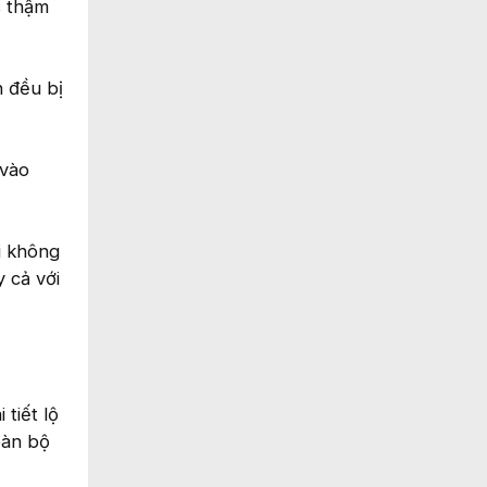
s thậm
n đều bị
 vào
i không
y cả với
tiết lộ
oàn bộ