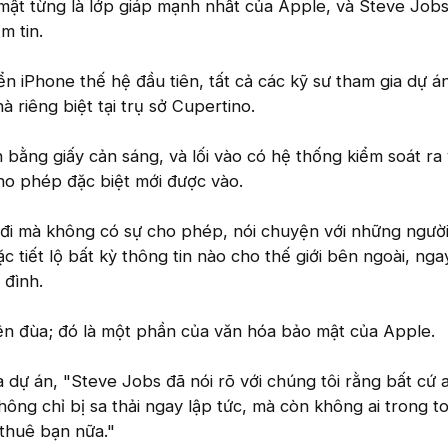
mật từng là lớp giáp mạnh nhất của Apple, và Steve Job
m tin.
ển iPhone thế hệ đầu tiên, tất cả các kỹ sư tham gia dự á
à riêng biệt tại trụ sở Cupertino.
 bằng giấy cản sáng, và lối vào có hệ thống kiểm soát ra
cho phép đặc biệt mới được vào.
 đi mà không có sự cho phép, nói chuyện với những ngườ
c tiết lộ bất kỳ thông tin nào cho thế giới bên ngoài, nga
 đình.
ện đùa; đó là một phần của văn hóa bảo mật của Apple.
dự án, "Steve Jobs đã nói rõ với chúng tôi rằng bất cứ ai 
hông chỉ bị sa thải ngay lập tức, mà còn không ai trong t
thuê bạn nữa."