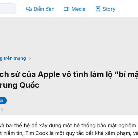
Diễn đàn
Media
Story
g trên mạng
lịch sử của Apple vô tình làm lộ “bí m
Trung Quốc
õi
:
0
à hai thế hệ để xây dựng một hệ thống bảo mật nghiêm 
t niềm tin, Tim Cook là một quy tắc bất khả xâm phạm, v