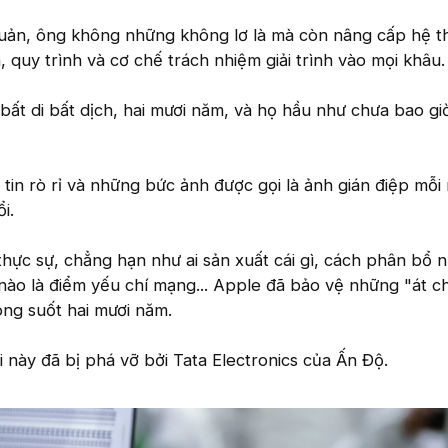
quản, ông không những không lơ là mà còn nâng cấp hệ t
 quy trình và cơ chế trách nhiệm giải trình vào mọi khâu.
bất di bất dịch, hai mươi năm, và họ hầu như chưa bao giờ
in rò rỉ và những bức ảnh được gọi là ảnh gián điệp mỗi
i.
 thực sự, chẳng hạn như ai sản xuất cái gì, cách phân bổ 
 nào là điểm yếu chí mạng... Apple đã bảo vệ những "át c
ong suốt hai mươi năm.
i này đã bị phá vỡ bởi Tata Electronics của Ấn Độ.