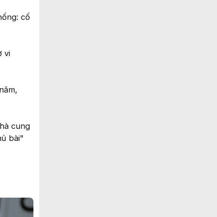
hống: cố
 vi
 năm,
nhà cung
hủ bài"