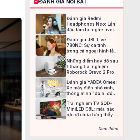
ĐÁNH GIÁ NỔI BẬT
Đánh giá Redmi
Headphones Neo: Lần
đầu làm tai nghe over-
ear, Redmi chọn cách đi
Đánh giá JBL Live
an toàn
780NC: Sự cá tính
trong cả ngoại hình lẫn
chất âm
Những điểm hay dở sau
1 tháng trải nghiệm
Roborock Qrevo 2 Pro
Đánh giá YADEA Omee:
Xe máy điện nhỏ xinh,
thông minh “đo ni đóng
giày” cho nữ sinh
Trải nghiệm TV SQD-
MiniLED C8L: màu sắc
rực rỡ chưa từng thấy ở
TV LCD
Xem thêm