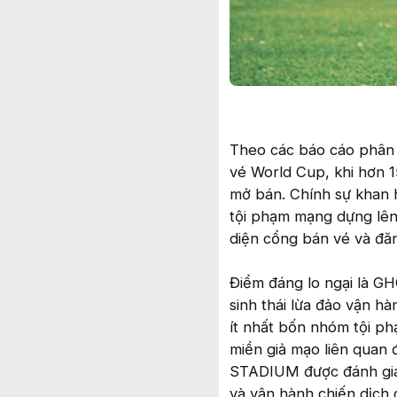
Theo các báo cáo phân 
vé World Cup, khi hơn 1
mở bán. Chính sự khan 
tội phạm mạng dựng lên
diện cổng bán vé và đă
Điểm đáng lo ngại là G
sinh thái lừa đảo vận h
ít nhất bốn nhóm tội ph
miền giả mạo liên quan
STADIUM được đánh giá l
và vận hành chiến dịch