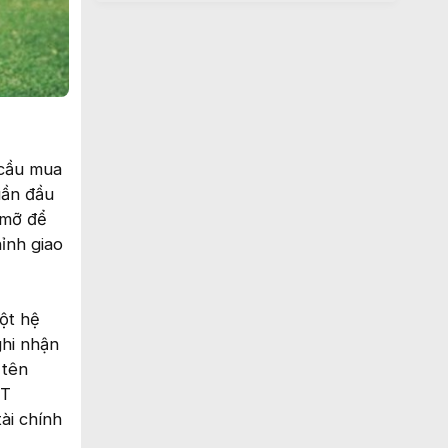
 cầu mua
uần đầu
 mỡ để
ỉnh giao
ột hệ
ghi nhận
 tên
ST
ài chính