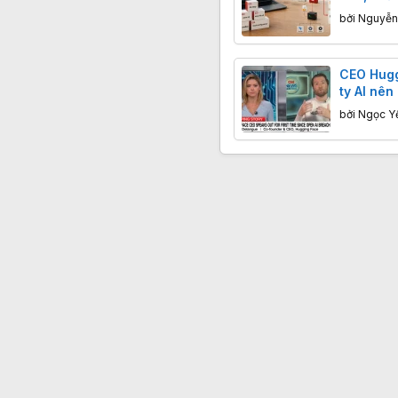
sử dụng 
bởi
Nguyễn
CEO Hugg
ty AI nê
các sự c
bởi
Ngọc Y