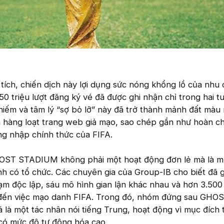
tích, chiến dịch này lợi dụng sức nóng khổng lồ của nhu
50 triệu lượt đăng ký vé đã được ghi nhận chỉ trong hai t
hiếm và tâm lý “sợ bỏ lỡ” này đã trở thành mảnh đất màu
 hàng loạt trang web giả mạo, sao chép gần như hoàn ch
ng nhập chính thức của FIFA.
HOST STADIUM không phải một hoạt động đơn lẻ mà là m
ành có tổ chức. Các chuyên gia của Group-IB cho biết đã 
ạm độc lập, sáu mô hình gian lận khác nhau và hơn 3.500
 đến việc mạo danh FIFA. Trong đó, nhóm đứng sau GHO
à một tác nhân nói tiếng Trung, hoạt động vì mục đích t
 có mức độ tự động hóa cao.