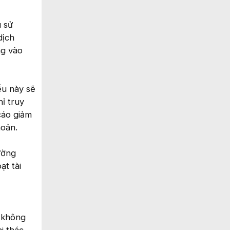
u sử
dịch
ng vào
ểu này sẽ
ỉ truy
cáo giảm
hoản.
ường
ạt tài
n không
i thác