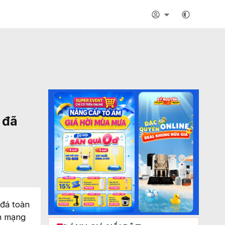
 đã
 đá toàn
nh mạng