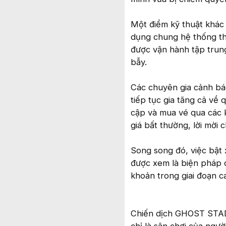
Một điểm kỹ thuật khác 
dụng chung hệ thống th
được vận hành tập trun
bẫy.
Các chuyên gia cảnh báo
tiếp tục gia tăng cả về
cập và mua vé qua các k
giá bất thường, lời mời 
Song song đó, việc bật 
được xem là biện pháp c
khoản trong giai đoạn c
Chiến dịch GHOST STADI
chỉ là sân chơi của ngư