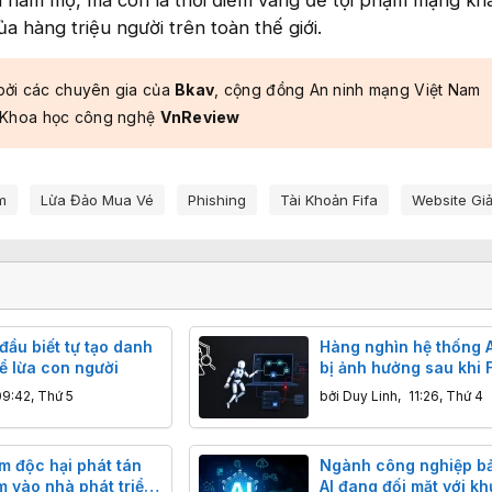
ủa hàng triệu người trên toàn thế giới.
bởi các chuyên gia của
Bkav
, cộng đồng An ninh mạng Việt Nam
 Khoa học công nghệ
VnReview
m
Lừa Đảo Mua Vé
Phishing
Tài Khoản Fifa
Website Gi
 đầu biết tự tạo danh
Hàng nghìn hệ thống A
để lừa con người
bị ảnh hưởng sau khi 
lộ 6 lỗ hổng nghiêm t
09:42, Thứ 5
bởi
Duy Linh
,
11:26, Thứ 4
m độc hại phát tán
Ngành công nghiệp b
m vào nhà phát triển
AI đang đối mặt với k