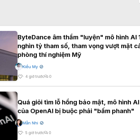
ByteDance âm thầm "luyện" mô hình AI 
nghìn tỷ tham số, tham vọng vượt mặt c
phòng thí nghiệm Mỹ
Kiều My
✔
4 giờ trước
0
Quá giỏi tìm lỗ hổng bảo mật, mô hình AI
của OpenAI bị buộc phải "bấm phanh"
Mẫn Nhi
✔
5 giờ trước
0