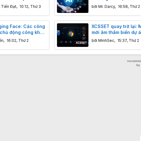
công cụ Alibaba
hoảng thiếu hụt nhân 
 Tiến Đạt
,
10:12, Thứ 3
bởi
Mr. Darcy
,
16:58, Thứ 2
ing Face: Các công
XCSSET quay trở lại: 
n chủ động công khai
mới âm thầm biến dự 
ố xâm nhập an ninh
Xcode thành "cửa hậu
ến
,
16:02, Thứ 2
bởi
MinhSec
,
15:37, Thứ 2
dọa hàng nghìn lập trì
macOS