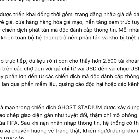
được triển khai đồng thời gồm: trang đăng nhập giả để đ
vé giả, cửa hàng hàng hóa giả mạo, nền tảng xem trực tuy
c chiến dịch phát tán mã độc đánh cắp thông tin. Mỗi nh
, khiến toàn bộ hệ thống trở nên phân tán và khó bị triệt
 trực tiếp, dữ liệu rò rỉ còn cho thấy hơn 2.500 tài khoả
 trên các chợ đen với giá chỉ từ vài USD đến vài chục USD
y phần lớn đến từ các chiến dịch mã độc đánh cắp thông
y lan qua phần mềm lậu, quảng cáo độc hại hoặc các kênh
giả mạo trong chiến dịch GHOST STADIUM được xây dựng 
ao chép giao diện gần như tuyệt đối, thậm chí mô phỏng
a FIFA. Sau khi nạn nhân nhập thông tin, hệ thống có t
ẩu và chuyển hướng về trang thật, khiến người dùng khó 
 truy cập.