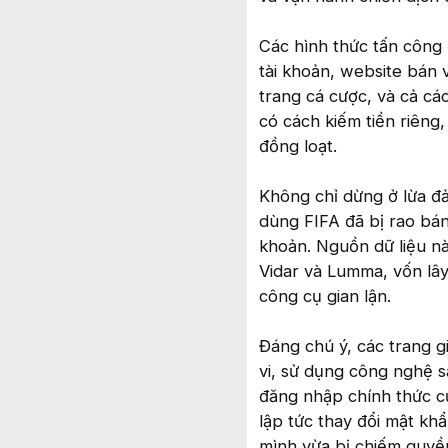
Các hình thức tấn công 
tài khoản, website bán 
trang cá cược, và cả cá
có cách kiếm tiền riêng
đồng loạt.
Không chỉ dừng ở lừa đảo
dùng FIFA đã bị rao bán
khoản. Nguồn dữ liệu nà
Vidar và Lumma, vốn lâ
công cụ gian lận.
Đáng chú ý, các trang 
vi, sử dụng công nghệ s
đăng nhập chính thức củ
lập tức thay đổi mật kh
mình vừa bị chiếm quyền