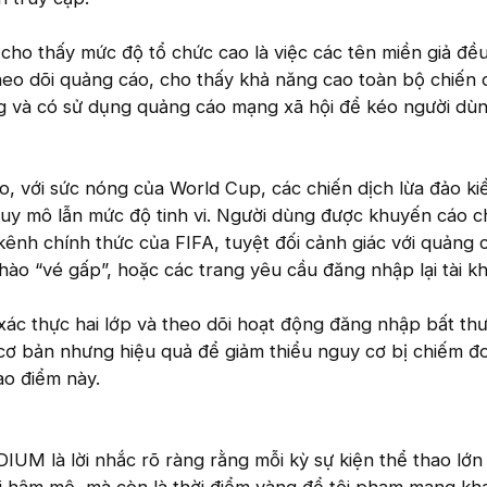
cho thấy mức độ tổ chức cao là việc các tên miền giả đề
eo dõi quảng cáo, cho thấy khả năng cao toàn bộ chiến 
g và có sử dụng quảng cáo mạng xã hội để kéo người dù
, với sức nóng của World Cup, các chiến dịch lừa đảo ki
 quy mô lẫn mức độ tinh vi. Người dùng được khuyến cáo ch
ênh chính thức của FIFA, tuyệt đối cảnh giác với quảng 
chào “vé gấp”, hoặc các trang yêu cầu đăng nhập lại tài k
xác thực hai lớp và theo dõi hoạt động đăng nhập bất th
ơ bản nhưng hiệu quả để giảm thiểu nguy cơ bị chiếm đo
ao điểm này.
UM là lời nhắc rõ ràng rằng mỗi kỳ sự kiện thể thao lớ
ời hâm mộ, mà còn là thời điểm vàng để tội phạm mạng kha