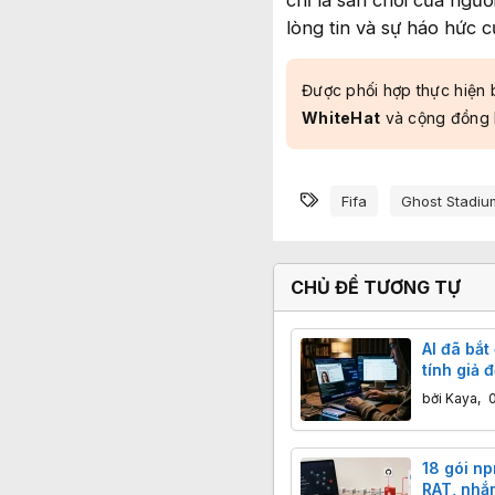
lòng tin và sự háo hức c
Được phối hợp thực hiện 
WhiteHat
và cộng đồng
Từ khóa
Fifa
Ghost Stadiu
CHỦ ĐỀ TƯƠNG TỰ
AI đã bắt
tính giả 
bởi
Kaya
,
18 gói np
RAT, nhắ