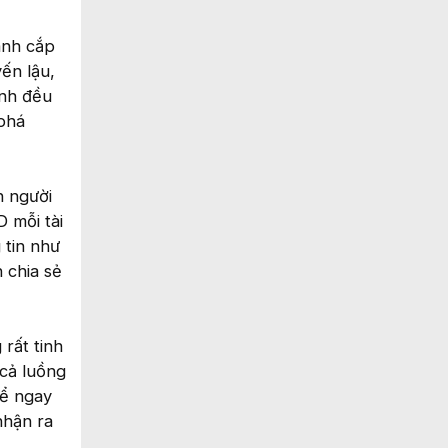
ánh cắp
ến lậu,
ánh đều
 phá
n người
 mỗi tài
 tin như
 chia sẻ
rất tinh
 cả luồng
hể ngay
nhận ra