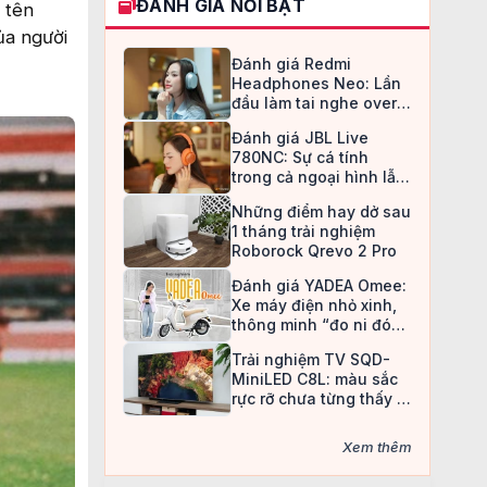
ĐÁNH GIÁ NỔI BẬT
 tên
ủa người
Đánh giá Redmi
Headphones Neo: Lần
đầu làm tai nghe over-
ear, Redmi chọn cách đi
Đánh giá JBL Live
an toàn
780NC: Sự cá tính
trong cả ngoại hình lẫn
chất âm
Những điểm hay dở sau
1 tháng trải nghiệm
Roborock Qrevo 2 Pro
Đánh giá YADEA Omee:
Xe máy điện nhỏ xinh,
thông minh “đo ni đóng
giày” cho nữ sinh
Trải nghiệm TV SQD-
MiniLED C8L: màu sắc
rực rỡ chưa từng thấy ở
TV LCD
Xem thêm