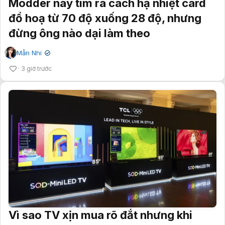
Modder này tìm ra cách hạ nhiệt card
đồ hoạ từ 70 độ xuống 28 độ, nhưng
đừng ông nào dại làm theo
Mẫn Nhi
✔
3 giờ trước
Vì sao TV xịn mua rõ đắt nhưng khi