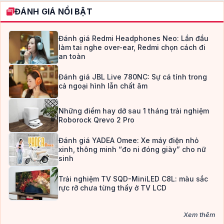
ĐÁNH GIÁ NỔI BẬT
Đánh giá Redmi Headphones Neo: Lần đầu
làm tai nghe over-ear, Redmi chọn cách đi
an toàn
Đánh giá JBL Live 780NC: Sự cá tính trong
cả ngoại hình lẫn chất âm
Những điểm hay dở sau 1 tháng trải nghiệm
Roborock Qrevo 2 Pro
Đánh giá YADEA Omee: Xe máy điện nhỏ
xinh, thông minh “đo ni đóng giày” cho nữ
sinh
Trải nghiệm TV SQD-MiniLED C8L: màu sắc
rực rỡ chưa từng thấy ở TV LCD
Xem thêm