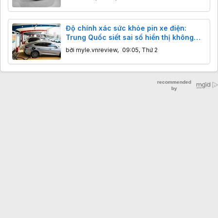
Độ chính xác sức khỏe pin xe điện:
Trung Quốc siết sai số hiển thị không
quá 5%
bởi
myle.vnreview
,
09:05, Thứ 2