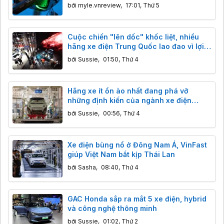
bởi
myle.vnreview
,
17:01, Thứ 5
Cuộc chiến "lên dốc" khốc liệt, nhiều
hãng xe điện Trung Quốc lao đao vì lợi
nhuận
bởi
Sussie
,
01:50, Thứ 4
Hãng xe ít ồn ào nhất đang phá vỡ
những định kiến của ngành xe điện
Trung Quốc
bởi
Sussie
,
00:56, Thứ 4
Xe điện bùng nổ ở Đông Nam Á, VinFast
giúp Việt Nam bắt kịp Thái Lan
bởi
Sasha
,
08:40, Thứ 4
GAC Honda sắp ra mắt 5 xe điện, hybrid
và công nghệ thông minh
bởi
Sussie
,
01:02, Thứ 2