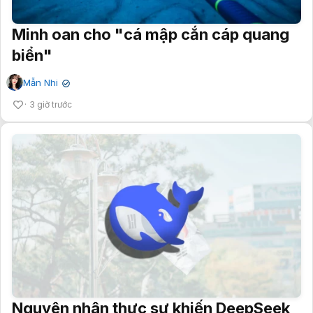
Minh oan cho "cá mập cắn cáp quang
biển"
Mẫn Nhi
✔
3 giờ trước
Nguyên nhân thực sự khiến DeepSeek