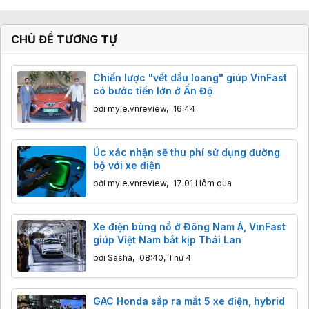
CHỦ ĐỀ TƯƠNG TỰ
Chiến lược "vết dầu loang" giúp VinFast
có bước tiến lớn ở Ấn Độ
bởi
myle.vnreview
,
16:44
Úc xác nhận sẽ thu phí sử dụng đường
bộ với xe điện
bởi
myle.vnreview
,
17:01 Hôm qua
Xe điện bùng nổ ở Đông Nam Á, VinFast
giúp Việt Nam bắt kịp Thái Lan
bởi
Sasha
,
08:40, Thứ 4
GAC Honda sắp ra mắt 5 xe điện, hybrid