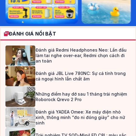
ĐÁNH GIÁ NỔI BẬT
Đánh giá Redmi Headphones Neo: Lần đầu
làm tai nghe over-ear, Redmi chọn cách đi
an toàn
Đánh giá JBL Live 780NC: Sự cá tính trong
cả ngoại hình lẫn chất âm
Những điểm hay dở sau 1 tháng trải nghiệm
Roborock Qrevo 2 Pro
Đánh giá YADEA Omee: Xe máy điện nhỏ
xinh, thông minh “đo ni đóng giày” cho nữ
sinh
Trải nghiệm TV SQD-MiniLED C8L: màu sắc