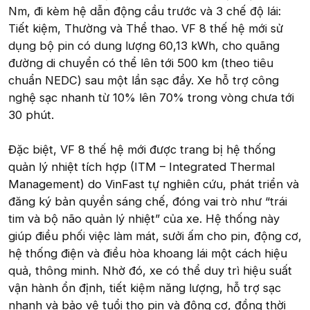
Nm, đi kèm hệ dẫn động cầu trước và 3 chế độ lái:
Tiết kiệm, Thường và Thể thao. VF 8 thế hệ mới sử
dụng bộ pin có dung lượng 60,13 kWh, cho quãng
đường di chuyển có thể lên tới 500 km (theo tiêu
chuẩn NEDC) sau một lần sạc đầy. Xe hỗ trợ công
nghệ sạc nhanh từ 10% lên 70% trong vòng chưa tới
30 phút.
Đặc biệt, VF 8 thế hệ mới được trang bị hệ thống
quản lý nhiệt tích hợp (ITM – Integrated Thermal
Management) do VinFast tự nghiên cứu, phát triển và
đăng ký bản quyền sáng chế, đóng vai trò như “trái
tim và bộ não quản lý nhiệt” của xe. Hệ thống này
giúp điều phối việc làm mát, sưởi ấm cho pin, động cơ,
hệ thống điện và điều hòa khoang lái một cách hiệu
quả, thông minh. Nhờ đó, xe có thể duy trì hiệu suất
vận hành ổn định, tiết kiệm năng lượng, hỗ trợ sạc
nhanh và bảo vệ tuổi thọ pin và động cơ, đồng thời