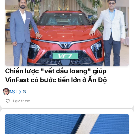
Chiến lược "vết dầu loang" giúp
VinFast có bước tiến lớn ở Ấn Độ
Mỹ Lệ
✔
1 giờ trước