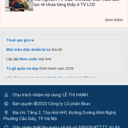
rực rỡ chưa từng thấy ở TV LCD
Xem thêm
Thuê vps giá rẻ
Mái hiên điều khiển từ xa
Giá tốt
Lắp đặt
Rèm cuốn
Việt Anh
Tủ gỗ quần áo đẹp
thịnh hành năm 2026
Lắp điện năng lượng mặt trời chọn gói
tại Hải Phòng
in bao bì nhựa
Chịu trách nhiệm nội dung: LÊ THỊ HẠNH
Bàn ghế textilene
Nội Thất Logic
Bản quyền @2023 Công ty Cổ phần Bkav
Cung cấp
Máy quét 3D
Giá tốt
Địa chỉ: Tầng 2, Tòa nhà HH1, Đường Dương Đình Nghệ,
Ống gió công nghiệp
Tổng Kho Quạt Điện
Phường Cầu Giấy, TP Hà Nội
điều hòa lg 12000
Giấy phép thiết lập mạng xã hội số 499/GP-BTTTT
do Bộ