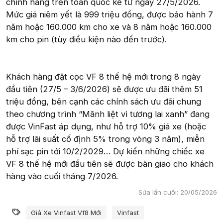
chính hãng trên toàn quốc kể từ ngày 27/5/2026.
Mức giá niêm yết là 999 triệu đồng, được bảo hành 7
năm hoặc 160.000 km cho xe và 8 năm hoặc 160.000
km cho pin (tùy điều kiện nào đến trước).
Khách hàng đặt cọc VF 8 thế hệ mới trong 8 ngày
đầu tiên (27/5 – 3/6/2026) sẽ được ưu đãi thêm 51
triệu đồng, bên cạnh các chính sách ưu đãi chung
theo chương trình “Mãnh liệt vì tương lai xanh” đang
được VinFast áp dụng, như hỗ trợ 10% giá xe (hoặc
hỗ trợ lãi suất cố định 5% trong vòng 3 năm), miễn
phí sạc pin tới 10/2/2029… Dự kiến những chiếc xe
VF 8 thế hệ mới đầu tiên sẽ được bàn giao cho khách
hàng vào cuối tháng 7/2026.
Sửa lần cuối:
20/05/2026
Từ khóa
Giá Xe Vinfast Vf8 Mới
Vinfast