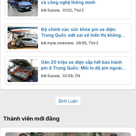
và công nghệ thông minh
bởi
Sussie
,
01:02, Thứ 2
Độ chính xác sức khỏe pin xe điện:
Trung Quốc siết sai số hiển thị không
quá 5%
bởi
myle.vnreview
,
09:05, Thứ 2
Gần 20 triệu xe điện sắp hết bảo hành
pin ở Trung Quốc: Mối lo độ pin ngoài
giá rẻ, hiểm họa khôn lường
bởi
Sussie
,
02:09, CN
Bình Luận
Thành viên mới đăng