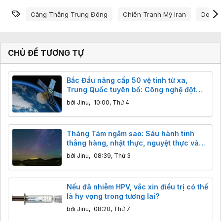
Từ khóa
Căng Thẳng Trung Đông
Chiến Tranh Mỹ Iran
Donal
CHỦ ĐỀ TƯƠNG TỰ
Bắc Đẩu nâng cấp 50 vệ tinh từ xa,
Trung Quốc tuyên bố: Công nghệ đột
phá, độ chính xác centimet vượt trội
bởi
Jinu
,
10:00, Thứ 4
GPS
Tháng Tám ngắm sao: Sáu hành tinh
thẳng hàng, nhật thực, nguyệt thực và
ngôi sao khổng lồ đáng sợ
bởi
Jinu
,
08:39, Thứ 3
Nếu đã nhiễm HPV, vắc xin điều trị có thể
là hy vọng trong tương lai?
bởi
Jinu
,
08:20, Thứ 7