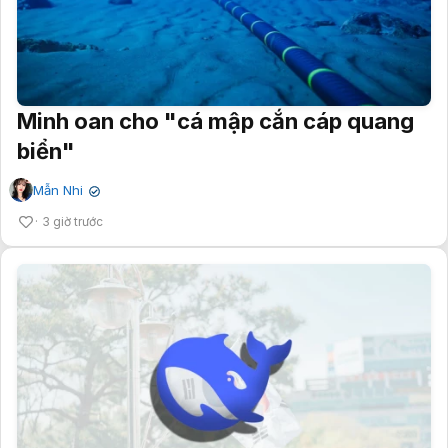
Minh oan cho "cá mập cắn cáp quang
biển"
Mẫn Nhi
✔
3 giờ trước