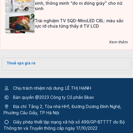
xinh, thông minh “đo ni đóng giày” cho nữ
sinh
Trải nghiệm TV SQD-MiniLED C8L: màu sắc
rực rỡ chưa từng thấy ở TV LCD
Xem thêm
Thuê vps giá rẻ
Chịu trách nhiệm nội dung: LÊ THỊ HẠNH
Bản quyền @2023 Công ty Cổ phần Bkav
Địa chỉ: Tầng 2, Tòa nhà HH1, Đường Dương Đình Nghệ,
Phường Cầu Giấy, TP Hà Nội
Giấy phép thiết lập mạng xã hội số 499/GP-BTTTT
do Bộ
Thông tin và Truyền thông cấp ngày 17/10/2022