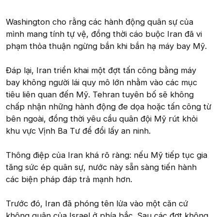
Washington cho rằng các hành động quân sự của
mình mang tính tự vệ, đồng thời cáo buộc Iran đã vi
phạm thỏa thuận ngừng bắn khi bắn hạ máy bay Mỹ.
Đáp lại, Iran triển khai một đợt tấn công bằng máy
bay không người lái quy mô lớn nhằm vào các mục
tiêu liên quan đến Mỹ. Tehran tuyên bố sẽ không
chấp nhận những hành động đe dọa hoặc tấn công từ
bên ngoài, đồng thời yêu cầu quân đội Mỹ rút khỏi
khu vực Vịnh Ba Tư để đổi lấy an ninh.
Thông điệp của Iran khá rõ ràng: nếu Mỹ tiếp tục gia
tăng sức ép quân sự, nước này sẵn sàng tiến hành
các biện pháp đáp trả mạnh hơn.
Trước đó, Iran đã phóng tên lửa vào một căn cứ
không quân của Israel ở phía bắc. Sau các đợt không