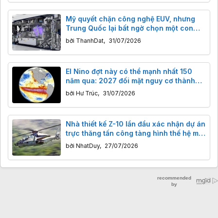
Mỹ quyết chặn công nghệ EUV, nhưng
Trung Quốc lại bất ngờ chọn một con
đường khác để phát triển chip tiên tiến
bởi
ThanhDat
,
31/07/2026
El Nino đợt này có thể mạnh nhất 150
năm qua: 2027 đối mặt nguy cơ thành
năm nóng kỷ lục
bởi
Hư Trúc
,
31/07/2026
Nhà thiết kế Z-10 lần đầu xác nhận dự án
trực thăng tấn công tàng hình thế hệ mới
của Trung Quốc
bởi
NhatDuy
,
27/07/2026