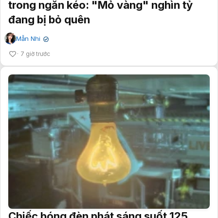
trong ngăn kéo: "Mỏ vàng" nghìn tỷ
đang bị bỏ quên
Mẫn Nhi
✔
7 giờ trước
Chiếc bóng đèn phát sáng suốt 125