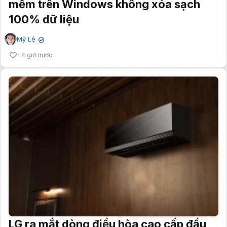
mềm trên Windows không xóa sạch
100% dữ liệu
Mỹ Lệ
✔
4 giờ trước
LG ra mắt dòng điều hòa cao cấp đầu