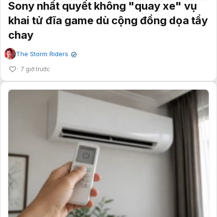
Sony nhất quyết không "quay xe" vụ
khai tử đĩa game dù cộng đồng dọa tẩy
chay
The Storm Riders
✔
7 giờ trước