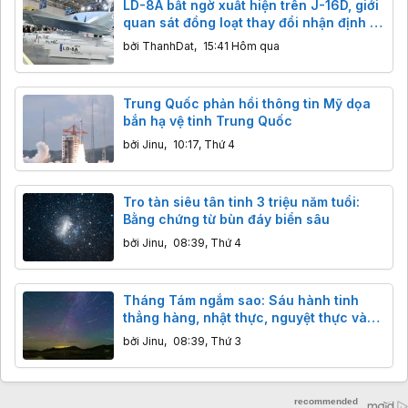
LD-8A bất ngờ xuất hiện trên J-16D, giới
quan sát đồng loạt thay đổi nhận định về
tên lửa chống radar mới của Trung
bởi
ThanhDat
,
15:41 Hôm qua
Quốc
Trung Quốc phản hồi thông tin Mỹ dọa
bắn hạ vệ tinh Trung Quốc
bởi
Jinu
,
10:17, Thứ 4
Tro tàn siêu tân tinh 3 triệu năm tuổi:
Bằng chứng từ bùn đáy biển sâu
bởi
Jinu
,
08:39, Thứ 4
Tháng Tám ngắm sao: Sáu hành tinh
thẳng hàng, nhật thực, nguyệt thực và
ngôi sao khổng lồ đáng sợ
bởi
Jinu
,
08:39, Thứ 3