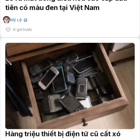
tiên có màu đen tại Việt Nam
Mỹ Lệ
✔
6 giờ trước
Hàng triệu thiết bị điện tử cũ cất xó