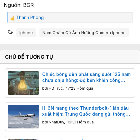
Nguồn: BGR
Thanh Phong
C
ả
Từ khóa
m
Iphone
Nam Châm Có Ảnh Hưởng Camera Iphone
x
ú
c
:
CHỦ ĐỀ TƯƠNG TỰ
Chiếc bóng đèn phát sáng suốt 125 năm
chưa chịu hỏng: Độ bền khiến công
nghệ hiện đại cũng phải ngả nón
bởi
Hư Trúc
,
17:23 Hôm qua
H-6N mang theo Thunderbolt-1 lần đầu
xuất hiện: Trung Quốc đang gửi thông
điệp gì tới các nhóm tàu sân bay?
bởi
NhatDuy
,
16:31 Hôm qua