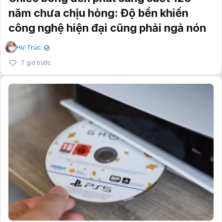
năm chưa chịu hỏng: Độ bền khiến
công nghệ hiện đại cũng phải ngả nón
Hư Trúc
✔
7 giờ trước