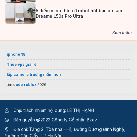
5 điểm mình thích ở robot hút bụi lau sàn
Dreame L50s Pro Ultra
Xem thêm
iphone 18
Thuê vps giá rẻ
lắp camera trường mầm non
tìm
code roblox
2026
Chịu trách nhiệm nội dung: LÊ THỊ HẠNH
Bản quyền @2023 Công ty Cổ phần Bkav
Địa chỉ: Tầng 2, Tòa nhà HH1, Đường Dương Đình Nghệ,
Phường Cầu Giấy, TP Hà Nội