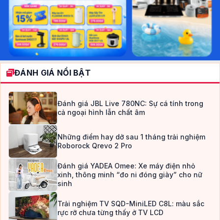
ĐÁNH GIÁ NỔI BẬT
Đánh giá JBL Live 780NC: Sự cá tính trong
cả ngoại hình lẫn chất âm
Những điểm hay dở sau 1 tháng trải nghiệm
Roborock Qrevo 2 Pro
Đánh giá YADEA Omee: Xe máy điện nhỏ
xinh, thông minh “đo ni đóng giày” cho nữ
sinh
Trải nghiệm TV SQD-MiniLED C8L: màu sắc
rực rỡ chưa từng thấy ở TV LCD