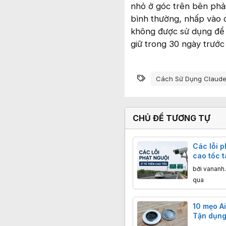
nhỏ ở góc trên bên phải
bình thường, nhấp vào 
không được sử dụng để 
giữ trong 30 ngày trước 
Từ khóa
Cách Sử Dụng Claud
CHỦ ĐỀ TƯƠNG TỰ
Các lỗi p
cao tốc t
ý
bởi
vananh
qua
10 mẹo Ai
Tận dụng 
vị của Ap