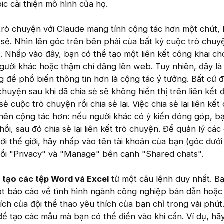
c cải thiện mô hình của họ.
trò chuyện với Claude mang tính cộng tác hơn một chút,
a sẻ. Nhìn lên góc trên bên phải của bất kỳ cuộc trò chuy
. Nhấp vào đây, bạn có thể tạo một liên kết công khai c
gười khác hoặc thậm chí đăng lên web. Tuy nhiên, đây là 
g để phổ biến thông tin hơn là cộng tác ý tưởng. Bất cứ đ
uyện sau khi đã chia sẻ sẽ không hiển thị trên liên kết đ
sẻ cuộc trò chuyện rồi chia sẻ lại. Việc chia sẻ lại liên kết
 nên cộng tác hơn: nếu người khác có ý kiến đóng góp, b
ồi, sau đó chia sẻ lại liên kết trò chuyện. Để quản lý các
ới thế giới, hãy nhấp vào tên tài khoản của bạn (góc dướ
" rồi "Privacy" và "Manage" bên cạnh "Shared chats".
g
tạo các tệp Word và Excel
từ một câu lệnh duy nhất. B
t báo cáo về tình hình ngành công nghiệp bán dẫn hoặc
ích của đội thể thao yêu thích của bạn chỉ trong vài phút
ể tạo các mẫu mà bạn có thể điền vào khi cần. Ví dụ, hã