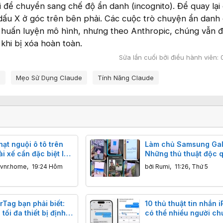
 để chuyển sang chế độ ẩn danh (incognito). Để quay lại
dấu X ở góc trên bên phải. Các cuộc trò chuyện ẩn danh
huấn luyện mô hình, nhưng theo Anthropic, chúng vẫn đ
khi bị xóa hoàn toàn.
Sửa lần cuối bởi điều hành viên:
e
Mẹo Sử Dụng Claude
Tính Năng Claude
hạt nguội ô tô trên
Làm chủ Samsung Gal
ài xế cần đặc biệt lưu
Những thủ thuật độc 
bạn cần biết
.vnr.home
,
19:24 Hôm
bởi
Rumi
,
11:26, Thứ 5
rTag bạn phải biết:
10 thủ thuật tin nhắn 
tối đa thiết bị định
có thể nhiều người ch
ple