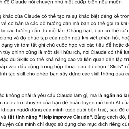
ch để Claude nói chuyện như một cướp biển nếu muốn.
g khác của Claude có thể tạo ra sự khác biệt đáng kể tro
 về cơ bản là các bộ hướng dẫn mà bạn có thể gọi ra khi 
lại các hướng dẫn đó mỗi lần. Chẳng hạn, bạn có thể sử
 giọng và độ phức tạp của ngôn ngữ khi viết phản hồi, h
dạng và tóm tắt ghi chú cuộc họp với các tiêu đề hoặc đ
 tùy chỉnh cũng là một skill hữu ích, nơi Claude có thể lư
. Mặc dù Skills có thể khá nâng cao và liên quan đến lập tr
hấp vào dấu cộng trong hộp thoại, sau đó chọn "Skills" r
trình tạo skill cho phép bạn xây dựng các skill thông qua 
c không phải là yêu cầu Claude làm gì, mà là
ngăn nó là
c cuộc trò chuyện của bạn để huấn luyện mô hình AI của
i khoản người dùng của mình (góc dưới bên trái), sau đó 
, và
tắt tính năng "Help improve Claude".
Bằng cách đó, 
chuyện của mình chỉ được sử dụng cho mục đích riêng củ