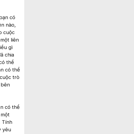
 bạn có
ện nào,
ho cuộc
một liên
iều gì
ã chia
 có thể
ạn có thể
 cuộc trò
i bên
ạn có thể
 một
. Tính
y yêu