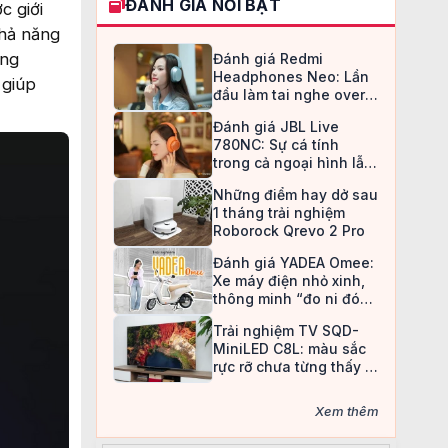
ĐÁNH GIÁ NỔI BẬT
c giới
khả năng
ụng
Đánh giá Redmi
Headphones Neo: Lần
 giúp
đầu làm tai nghe over-
ear, Redmi chọn cách đi
Đánh giá JBL Live
an toàn
780NC: Sự cá tính
trong cả ngoại hình lẫn
chất âm
Những điểm hay dở sau
1 tháng trải nghiệm
Roborock Qrevo 2 Pro
Đánh giá YADEA Omee:
Xe máy điện nhỏ xinh,
thông minh “đo ni đóng
giày” cho nữ sinh
Trải nghiệm TV SQD-
MiniLED C8L: màu sắc
rực rỡ chưa từng thấy ở
TV LCD
Xem thêm