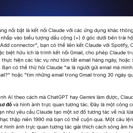
g nổi bật là kết nối Claude với các ứng dụng khác thôn
n nhấp vào biểu tượng dấu cộng (+) ở góc dưới bên trái hộ
Add connector", bạn có thể liên kết Claude với Spotify, 
c biệt hữu ích là trình kết nối Gmail, cho phép Claude tr
thực hiện các tác vụ như tóm tắt email hàng ngày, hoặc 
Bạn có thể thử hỏi Claude "ai là người gửi email mà mình 
ail?" hoặc "tìm những email trong Gmail trong 30 ngày q
ảnh AI theo cách mà ChatGPT hay Gemini làm được, Claud
 sơ đồ
và hình ảnh trực quan tương tác. Đây là một công c
ạn như yêu cầu Claude tạo một sơ đồ tương tác về núi lử
nhạc thập niên 1990 mà bạn có thể cuộn qua. Một câu lệ
ột hình ảnh trực quan tương tác giải thích cách sóng âm h