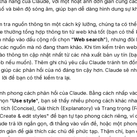
khả năng của Claude, với một hoạt ảnh đơn giản cùng cá
 số và biên độ sóng âm, giúp bạn dễ dàng hình dung sự kh
 tra nguồn thông tin một cách kỹ lưỡng, chúng ta có thể
 thường tổng hợp thông tin từ web khá tốt (bạn có thể 
 nhấp vào dấu cộng rồi chọn "
Web search
"), nhưng đôi 
 các nguồn mà nó đang tham khảo. Khi tìm kiếm trên web
ào thông tin cập nhật nhất từ các nhà xuất bản uy tín (b
eb nếu muốn). Thêm ghi chú yêu cầu Claude tránh tin đồ
 giúp các phản hồi của nó đáng tin cậy hơn. Claude sẽ n
lời để bạn có thể kiểm tra lại.
ỉnh phong cách phản hồi của Claude. Bằng cách nhấp và
họn "
Use style
", bạn sẽ thấy nhiều phong cách khác nh
tích (Concise), Giải thích (Explanatory) và Trang trọng (F
Create & edit styles" để bạn tự tạo phong cách riêng, ví
de trả lời ngắn gọn, đi thẳng vào vấn đề, hoặc một phon
n giản để giải thích các chủ đề phức tạp. Thậm chí, bạn 