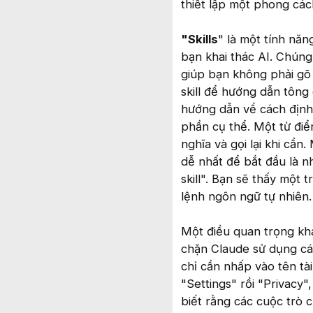
thiết lập một phong cá
"Skills
" là một tính năn
bạn khai thác AI. Chúng
giúp bạn không phải gõ 
skill để hướng dẫn tông
hướng dẫn về cách định 
phần cụ thể. Một từ điển
nghĩa và gọi lại khi cần
dễ nhất để bắt đầu là n
skill". Bạn sẽ thấy một 
lệnh ngôn ngữ tự nhiên.
Một điều quan trọng khá
chặn Claude sử dụng cá
chỉ cần nhấp vào tên tà
"Settings" rồi "Privacy"
biết rằng các cuộc trò 