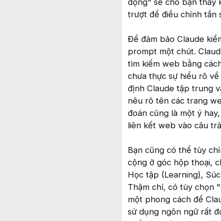
động" sẽ cho bạn thấy 
trượt để điều chỉnh tần
Để đảm bảo Claude kiểm
prompt một chút. Claude
tìm kiếm web bằng cách
chưa thực sự hiểu rõ về
định Claude tập trung v
nêu rõ tên các trang w
đoán cũng là một ý hay,
liên kết web vào câu trả 
Bạn cũng có thể tùy ch
cộng ở góc hộp thoại, c
Học tập (Learning), Súc 
Thậm chí, có tùy chọn "
một phong cách để Clau
sử dụng ngôn ngữ rất đơ