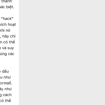
c thanh
ác biệt.
 "hack"
kích hoạt
khi nó
, hãy chỉ
ạn có thể
n và suy
húng các
o dấu
au như
ormal).
 dụ như
g cách
có thể