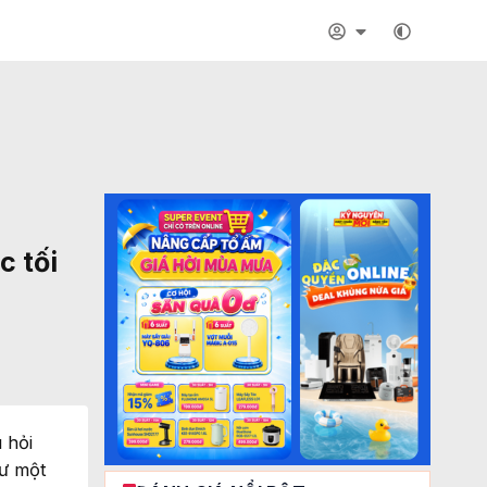
c tối
 hỏi
hư một