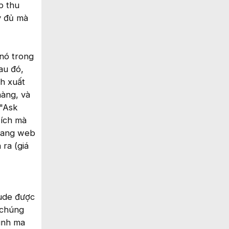
p thu
y đủ mà
 nó trong
au đó,
ch xuất
hàng, và
 "Ask
 ích mà
trang web
 ra (giá
aude được
 chúng
hình ma