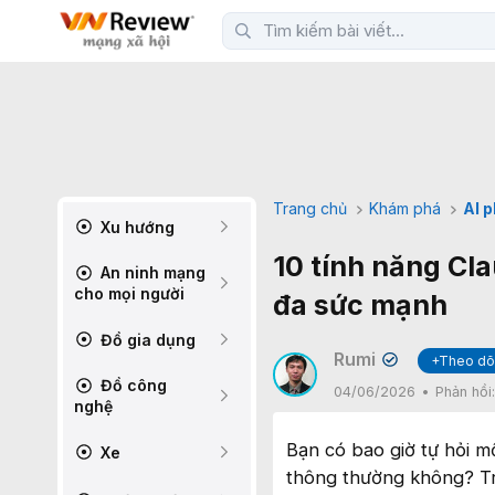
Trang chủ
Khám phá
AI 
Xu hướng
10 tính năng Cla
An ninh mạng
cho mọi người
đa sức mạnh
Đồ gia dụng
Rumi
+Theo dõ
✔
Đồ công
04/06/2026
Phản hồi
nghệ
Bạn có bao giờ tự hỏi mộ
Xe
thông thường không? Tr