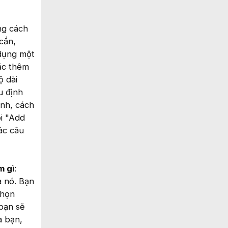
ng cách
cần,
 dụng một
oặc thêm
ộ dài
u định
ình, cách
ồi "Add
các câu
m gì
:
 nó. Bạn
chọn
bạn sẽ
a bạn,