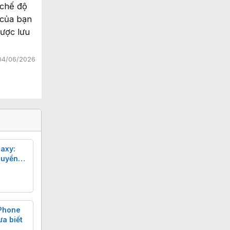
 chế độ
 của bạn
ược lưu
04/06/2026
axy:
quyền
iPhone
ưa biết