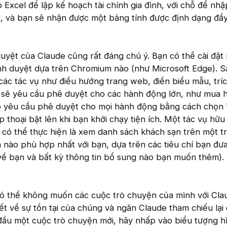
 Excel để lập kế hoạch tài chính gia đình, với chỗ để nhậ
n", và bạn sẽ nhận được một bảng tính được định dạng đầ
duyệt của Claude cũng rất đáng chú ý. Bạn có thể cài đặt
nh duyệt dựa trên Chromium nào (như Microsoft Edge). S
các tác vụ như điều hướng trang web, điền biểu mẫu, trí
này sẽ yêu cầu phê duyệt cho các hành động lớn, như mua 
nó yêu cầu phê duyệt cho mọi hành động bằng cách chọn
 thoại bật lên khi bạn khởi chạy tiện ích. Một tác vụ hữu
 có thể thực hiện là xem danh sách khách sạn trên một 
 nào phù hợp nhất với bạn, dựa trên các tiêu chí bạn đưa
 về bạn và bất kỳ thông tin bổ sung nào bạn muốn thêm).
 có thể không muốn các cuộc trò chuyện của mình với Cl
vết về sự tồn tại của chúng và ngăn Claude tham chiếu lại
t đầu một cuộc trò chuyện mới, hãy nhấp vào biểu tượng 