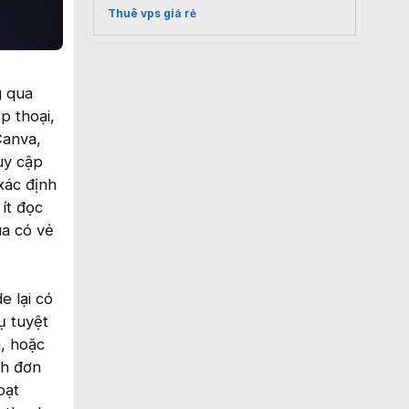
Thuê vps giá rẻ
g qua
p thoại,
Canva,
uy cập
xác định
ít đọc
ua có vẻ
e lại có
ụ tuyệt
a, hoặc
nh đơn
oạt