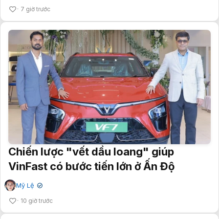
7 giờ trước
Chiến lược "vết dầu loang" giúp
VinFast có bước tiến lớn ở Ấn Độ
Mỹ Lệ
✔
10 giờ trước