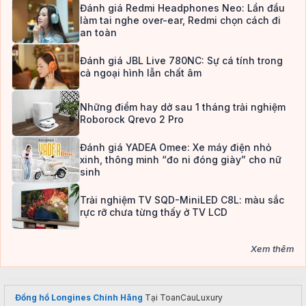
Đánh giá Redmi Headphones Neo: Lần đầu
làm tai nghe over-ear, Redmi chọn cách đi
an toàn
Đánh giá JBL Live 780NC: Sự cá tính trong
cả ngoại hình lẫn chất âm
Những điểm hay dở sau 1 tháng trải nghiệm
Roborock Qrevo 2 Pro
Đánh giá YADEA Omee: Xe máy điện nhỏ
xinh, thông minh “đo ni đóng giày” cho nữ
sinh
Trải nghiệm TV SQD-MiniLED C8L: màu sắc
rực rỡ chưa từng thấy ở TV LCD
Xem thêm
Đồng hồ Longines Chính Hãng
Tại ToanCauLuxury