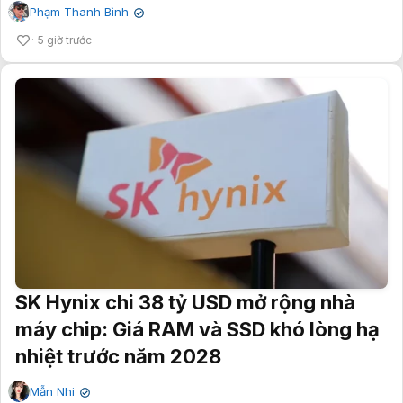
Phạm Thanh Bình
✔
5 giờ trước
SK Hynix chi 38 tỷ USD mở rộng nhà
máy chip: Giá RAM và SSD khó lòng hạ
nhiệt trước năm 2028
Mẫn Nhi
✔