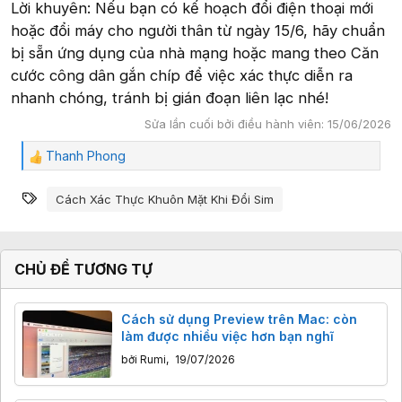
Lời khuyên: Nếu bạn có kế hoạch đổi điện thoại mới
hoặc đổi máy cho người thân từ ngày 15/6, hãy chuẩn
bị sẵn ứng dụng của nhà mạng hoặc mang theo Căn
cước công dân gắn chíp để việc xác thực diễn ra
nhanh chóng, tránh bị gián đoạn liên lạc nhé!
Sửa lần cuối bởi điều hành viên:
15/06/2026
Thanh Phong
C
ả
Từ khóa
m
Cách Xác Thực Khuôn Mặt Khi Đổi Sim
x
ú
c
:
CHỦ ĐỀ TƯƠNG TỰ
Cách sử dụng Preview trên Mac: còn
làm được nhiều việc hơn bạn nghĩ
bởi
Rumi
,
19/07/2026