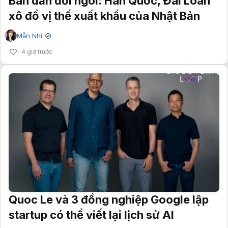
Bán dẫn đổi ngôi: Hàn Quốc, Đài Loan
xô đổ vị thế xuất khẩu của Nhật Bản
Mẫn Nhi
✔
4 giờ trước
Quoc Le và 3 đồng nghiệp Google lập
startup có thể viết lại lịch sử AI