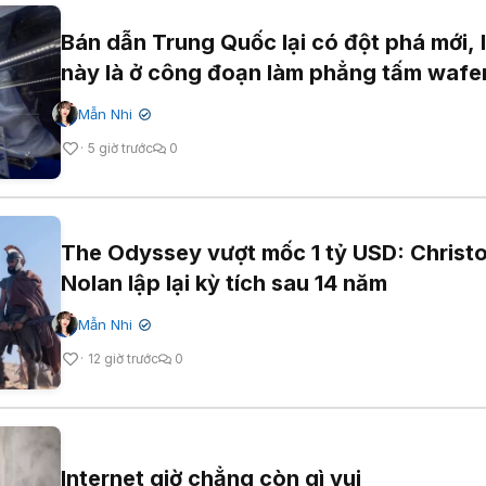
Bán dẫn Trung Quốc lại có đột phá mới, 
này là ở công đoạn làm phẳng tấm wafe
Mẫn Nhi
✔
5 giờ trước
0
The Odyssey vượt mốc 1 tỷ USD: Christ
Nolan lập lại kỳ tích sau 14 năm
Mẫn Nhi
✔
12 giờ trước
0
Internet giờ chẳng còn gì vui