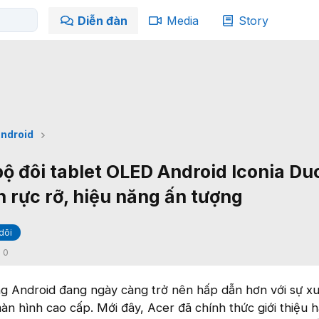
Diễn đàn
Media
Story
ndroid
bộ đôi tablet OLED Android Iconia Du
h rực rỡ, hiệu năng ấn tượng
dõi
:
0
ng Android đang ngày càng trở nên hấp dẫn hơn với sự xu
 hình cao cấp. Mới đây, Acer đã chính thức giới thiệu h