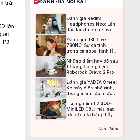
ĐÁNH GIÁ NỔI BẬT
n trải
Đánh giá Redmi
Headphones Neo: Lần
ED lớn
đầu làm tai nghe over-
quét
ear, Redmi chọn cách đi
Đánh giá JBL Live
an toàn
I-P3,
780NC: Sự cá tính
trong cả ngoại hình lẫn
chất âm
Những điểm hay dở sau
1 tháng trải nghiệm
Roborock Qrevo 2 Pro
Đánh giá YADEA Omee:
Xe máy điện nhỏ xinh,
thông minh “đo ni đóng
giày” cho nữ sinh
Trải nghiệm TV SQD-
MiniLED C8L: màu sắc
rực rỡ chưa từng thấy ở
TV LCD
Xem thêm