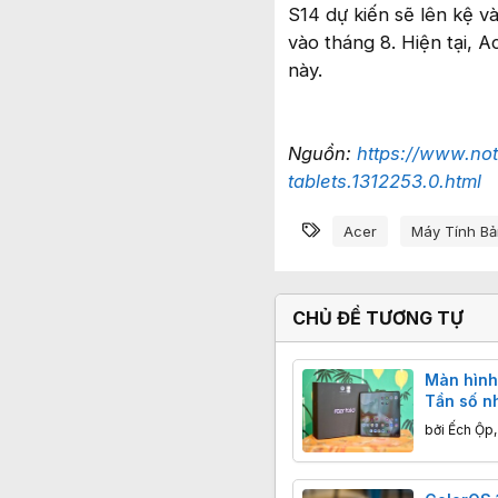
S14 dự kiến sẽ lên kệ v
vào tháng 8. Hiện tại, 
này.
Nguồn:
https://www.no
tablets.1312253.0.html
Từ khóa
Acer
Máy Tính Bả
CHỦ ĐỀ TƯƠNG TỰ
Màn hình
Tần số n
đôi mắt 
bởi
Ếch Ộp