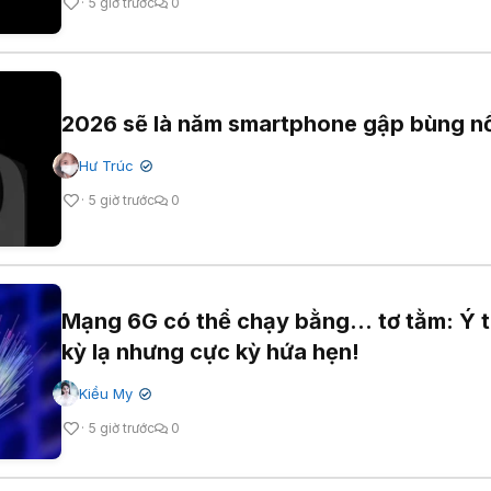
5 giờ trước
0
2026 sẽ là năm smartphone gập bùng n
Hư Trúc
✔
5 giờ trước
0
Mạng 6G có thể chạy bằng... tơ tằm: Ý 
kỳ lạ nhưng cực kỳ hứa hẹn!
Kiều My
✔
5 giờ trước
0