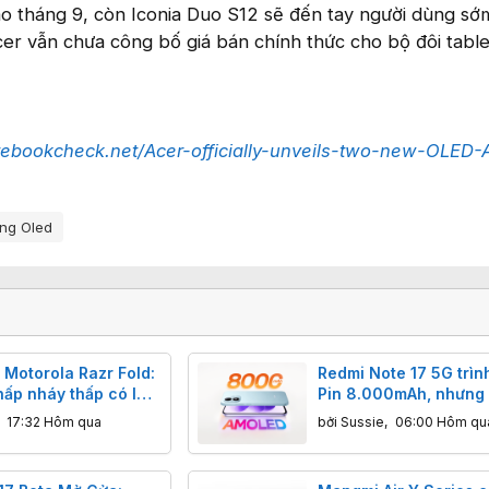
ào tháng 9, còn Iconia Duo S12 sẽ đến tay người dùng s
Acer vẫn chưa công bố giá bán chính thức cho bộ đôi table
tebookcheck.net/Acer-officially-unveils-two-new-OLED-
ng Oled
 Motorola Razr Fold:
Redmi Note 17 5G trình
hấp nháy thấp có làm
Pin 8.000mAh, nhưng 
bạn mỏi mệt?
phải là bước lùi?
,
17:32 Hôm qua
bởi
Sussie
,
06:00 Hôm qu