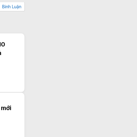
Bình Luận
10
ả
 mới