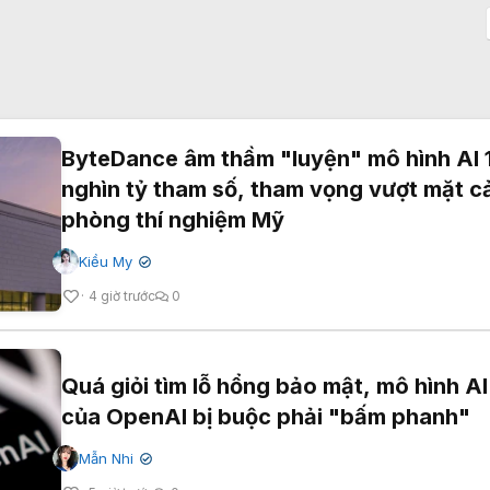
ByteDance âm thầm "luyện" mô hình AI 
nghìn tỷ tham số, tham vọng vượt mặt c
phòng thí nghiệm Mỹ
Kiều My
✔
4 giờ trước
0
Quá giỏi tìm lỗ hổng bảo mật, mô hình AI
của OpenAI bị buộc phải "bấm phanh"
Mẫn Nhi
✔