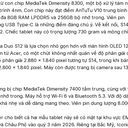
ừ con chip MediaTek Dimensity 8300, một bộ xử lý tám 
 trình 4nm. Con chip này đạt điểm AnTuTu V10 trung bìn
tối đa 8GB RAM LPDDR5 và 256GB bộ nhớ trong. Viên pin
g USB Type-C là những điểm đáng chú ý. Về kết nối, S14
.2. Chiếc tablet này có trọng lượng 730 gram và mỏng ch
ia Duo S12 là lựa chọn nhỏ gọn hơn với màn hình OLED 12
in từ Acer, có một chút không nhất quán về độ phân giải 
 phân giải 2.880 x 1.840 pixel tương tự S14, trong khi b
là 2.800 x 1.840 pixel. Máy còn được trang bị camera sau 
ng bị chip MediaTek Dimensity 7400 tầm trung, cùng với 
ớ trong. Máy hỗ trợ Wi-Fi 6 và Bluetooth 5.3. Với độ d
khá nhẹ và dễ dàng mang theo. Viên pin dung lượng 8.0
er cho biết cả hai mẫu tablet này sẽ có mặt tại khu vực 
à Châu Phi) vào quý 3 năm 2026. Riêng tại Bắc Mỹ, Icon