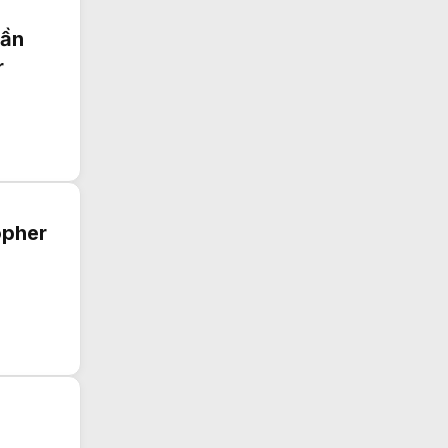
lần
r
opher