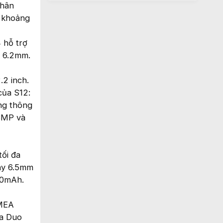
nhân
h khoảng
 hỗ trợ
ỉ 6.2mm.
.2 inch.
của S12:
ảng thông
13MP và
tối đa
ày 6.5mm
00mAh.
EMEA
ia Duo