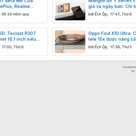
17 Beta Mở Cửa:
Mangmi Air Y Series 
ePlus, Realme
giá và ngày bán: Chỉ 
 Chuyển Đổi Nền
USD, cấu hình vượt trộ
,
05:33 Hôm qua
bởi
Ếch Ộp
,
17:47, Thứ 6
thủ
SD: Teclast P30T
Oppo Find X10 Ultra: 
let 10.1 inch siêu
tele 10x được nâng cấ
ngờ
đôi, hứa hẹn ảnh đêm 
,
17:00, Thứ 6
bởi
Ếch Ộp
,
17:39, Thứ 5