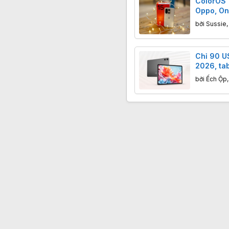
ColorOS 
Oppo, On
Chuẩn Bị
bởi
Sussie
Tảng
Chỉ 90 U
2026, tab
nhẹ bất 
bởi
Ếch Ộp