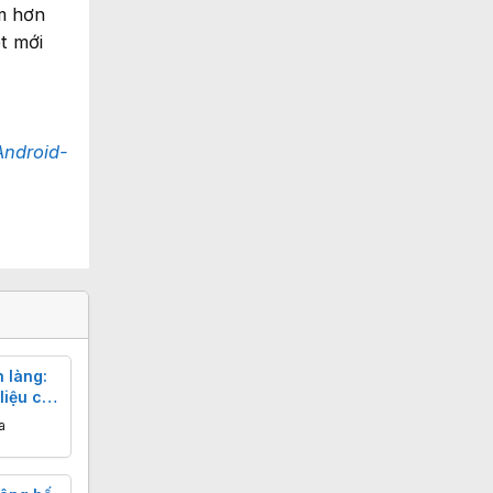
ớm hơn
t mới
Android-
 làng:
liệu có
a