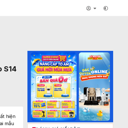
o S14
ất hiện
ai mẫu