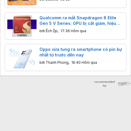
Qualcomm ra mắt Snapdragon 8 Elite
Gen 5 V Series: GPU bị cắt giảm, hiệu
năng ra sao?
bởi
Ếch Ộp
,
17:36 Hôm qua
Oppo vừa tung ra smartphone có pin bự
nhất từ trước đến nay
bởi
Thanh Phong
,
16:40 Hôm qua