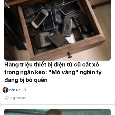
Hàng triệu thiết bị điện tử cũ cất xó
trong ngăn kéo: "Mỏ vàng" nghìn tỷ
đang bị bỏ quên
Mẫn Nhi
✔
1 giờ trước