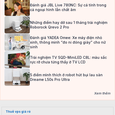
Đánh giá JBL Live 780NC: Sự cá tính trong
cả ngoại hình lẫn chất âm
Những điểm hay dở sau 1 tháng trải nghiệm
Roborock Qrevo 2 Pro
Đánh giá YADEA Omee: Xe máy điện nhỏ
xinh, thông minh “đo ni đóng giày” cho nữ
sinh
Trải nghiệm TV SQD-MiniLED C8L: màu sắc
rực rỡ chưa từng thấy ở TV LCD
5 điểm mình thích ở robot hút bụi lau sàn
Dreame L50s Pro Ultra
Xem thêm
Thuê vps giá rẻ