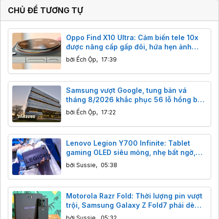
CHỦ ĐỀ TƯƠNG TỰ
Oppo Find X10 Ultra: Cảm biến tele 10x
được nâng cấp gấp đôi, hứa hẹn ảnh
đêm đột phá
bởi
Ếch Ộp
,
17:39
Samsung vượt Google, tung bản vá
tháng 8/2026 khắc phục 56 lỗ hổng bảo
mật trên Galaxy.
bởi
Ếch Ộp
,
17:22
Lenovo Legion Y700 Infinite: Tablet
gaming OLED siêu mỏng, nhẹ bất ngờ,
sức mạnh Snapdragon 8 Elite Gen 5
bởi
Sussie
,
05:38
Motorola Razr Fold: Thời lượng pin vượt
trội, Samsung Galaxy Z Fold7 phải dè
chừng.
bởi
Sussie
,
05:32