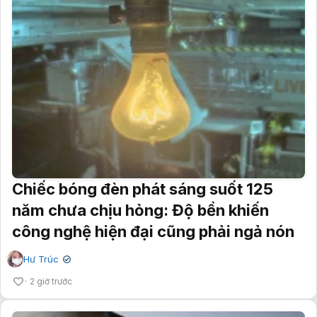
Chiếc bóng đèn phát sáng suốt 125
năm chưa chịu hỏng: Độ bền khiến
công nghệ hiện đại cũng phải ngả nón
Hư Trúc
✔
2 giờ trước