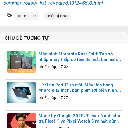
summer-rollout-list-revealed.1312465.0.html
Từ khóa
Android 17
Thiết Bị Pixel
CHỦ ĐỀ TƯƠNG TỰ
Màn hình Motorola Razr Fold: Tần số
nhấp nháy thấp có làm đôi mắt bạn mỏi
mệt?
bởi
Ếch Ộp
,
17:32
HP OmniPad 12 ra mắt: Máy tính bảng
Android 12 inch, bàn phím rời biến hình
laptop, giá từ 12 triệu.
bởi
Ếch Ộp
,
17:27
Made by Google 2026: Trevor Noah chủ
trì, Pixel 11 và Pixel Watch 5 ra mắt cùng
dàn sao đình đám.