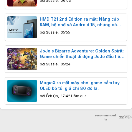
bởi
Sussie
,
06:03
HMD T21 2nd Edition ra mắt: Nâng cấp
RAM, bộ nhớ và Android 15, nhưng có
đáng tiền?
bởi
Sussie
,
05:55
JoJo's Bizarre Adventure: Golden Spirit:
Game chiến thuật di động JoJo đầu tiên
ra mắt toàn cầu 13/8
bởi
Sussie
,
05:24
MagicX ra mắt máy chơi game cầm tay
OLED bỏ túi giá chỉ 80 đô la.
bởi
Ếch Ộp
,
17:42 Hôm qua