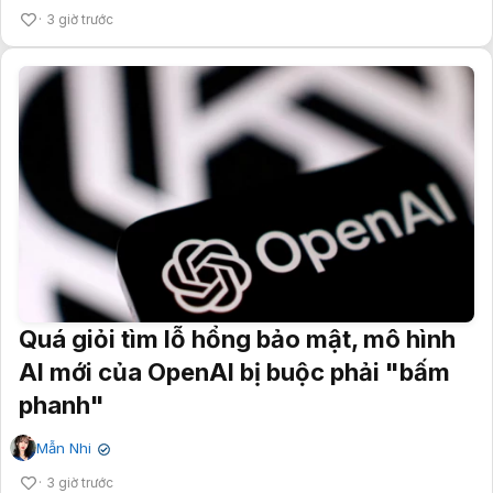
3 giờ trước
Quá giỏi tìm lỗ hổng bảo mật, mô hình
AI mới của OpenAI bị buộc phải "bấm
phanh"
Mẫn Nhi
✔
3 giờ trước