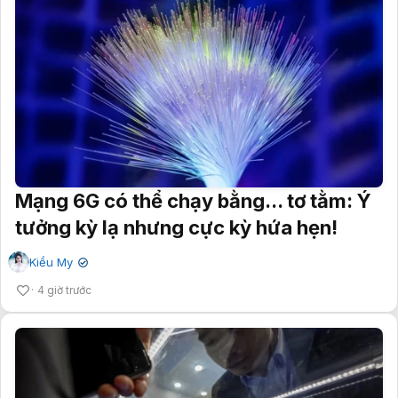
Mạng 6G có thể chạy bằng... tơ tằm: Ý
tưởng kỳ lạ nhưng cực kỳ hứa hẹn!
Kiều My
✔
4 giờ trước