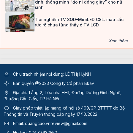
xinh, thông minh “đo ni đóng giày” cho nữ
sinh
Trải nghiệm TV SQD-MiniLED C8L: màu sắc
rực rỡ chưa từng thấy ở TV LCD
Xem thêm
Chịu trách nhiệm nội dung: LÊ THỊ HẠNH
Bản quyền @2023 Công ty Cổ phần Bkav
Địa chỉ: Tầng 2, Tòa nhà HH1, Đường Dương Đình Nghệ,
Phường Cầu Giấy, TP Hà Nội
Giấy phép thiết lập mạng xã hội số 499/GP-BTTTT
do Bộ
Thông tin và Truyền thông cấp ngày 17/10/2022
Email:
quangcao.vnreview@gmail.com
Hotline:
024.37632552