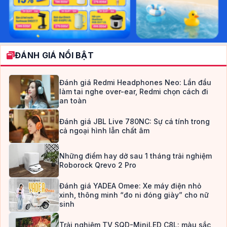
ĐÁNH GIÁ NỔI BẬT
Đánh giá Redmi Headphones Neo: Lần đầu
làm tai nghe over-ear, Redmi chọn cách đi
an toàn
Đánh giá JBL Live 780NC: Sự cá tính trong
cả ngoại hình lẫn chất âm
Những điểm hay dở sau 1 tháng trải nghiệm
Roborock Qrevo 2 Pro
Đánh giá YADEA Omee: Xe máy điện nhỏ
xinh, thông minh “đo ni đóng giày” cho nữ
sinh
Trải nghiệm TV SQD-MiniLED C8L: màu sắc