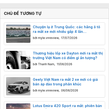
ú
c
:
CHỦ ĐỀ TƯƠNG TỰ
Chuyện lạ ở Trung Quốc: các hãng ô tô
ra mắt xe mới nhiều gấp 4 lần
smartphone
bởi
myle.vnreview
,
17/07/2026
Thương hiệu lốp xe Dayton mới ra mắt thị
trường Việt Nam có điểm gì ấn tượng?
bởi
Thanh Nam
,
11/06/2026
Geely Việt Nam ra mắt 2 xe mới có giá
bán áp đảo trong phân khúc
bởi
myle.vnreview
,
06/06/2026
Lotus Emira 420 Sport ra mắt: phiên bản