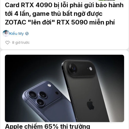
Card RTX 4090 bị lỗi phải gửi bảo hành
tới 4 lần, game thủ bất ngờ được
ZOTAC "lên đời" RTX 5090 miễn phí
Kiều My
✔
8 giờ trước
Apple chiếm 65% thị trường