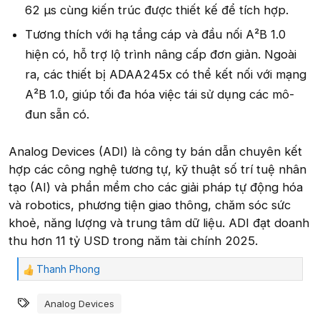
62 μs cùng kiến trúc được thiết kế để tích hợp.
Tương thích với hạ tầng cáp và đầu nối A²B 1.0
hiện có, hỗ trợ lộ trình nâng cấp đơn giản. Ngoài
ra, các thiết bị ADAA245x có thể kết nối với mạng
A²B 1.0, giúp tối đa hóa việc tái sử dụng các mô-
đun sẵn có.
Analog Devices (ADI) là công ty bán dẫn chuyên kết
hợp các công nghệ tương tự, kỹ thuật số trí tuệ nhân
tạo (AI) và phần mềm cho các giải pháp tự động hóa
và robotics, phương tiện giao thông, chăm sóc sức
khoẻ, năng lượng và trung tâm dữ liệu. ADI đạt doanh
thu hơn 11 tỷ USD trong năm tài chính 2025.
Thanh Phong
C
ả
Từ khóa
m
Analog Devices
x