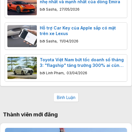
nhẹ nhất và mạnh nhất của dòng Emira
bởi
Sasha
,
27/05/2026
Hỗ trợ Car Key của Apple sắp có mặt
trên xe Lexus
bởi
Sasha
,
11/04/2026
Toyota Việt Nam bứt tốc doanh số tháng
3: "flagship" tăng trưởng 300% ai cũng
đoán được
bởi
Linh Pham
,
03/04/2026
Bình Luận
Thành viên mới đăng