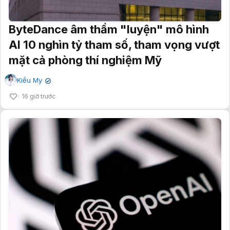
ByteDance âm thầm "luyện" mô hình
AI 10 nghìn tỷ tham số, tham vọng vượt
mặt cả phòng thí nghiệm Mỹ
Kiều My
✔
16 giờ trước