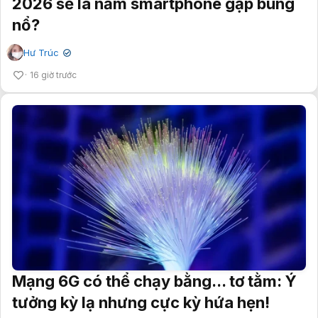
2026 sẽ là năm smartphone gập bùng
nổ?
Hư Trúc
✔
16 giờ trước
Mạng 6G có thể chạy bằng... tơ tằm: Ý
tưởng kỳ lạ nhưng cực kỳ hứa hẹn!