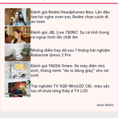
Đánh giá Redmi Headphones Neo: Lần đầu
làm tai nghe over-ear, Redmi chọn cách đi
an toàn
Đánh giá JBL Live 780NC: Sự cá tính trong
cả ngoại hình lẫn chất âm
Những điểm hay dở sau 1 tháng trải nghiệm
Roborock Qrevo 2 Pro
Đánh giá YADEA Omee: Xe máy điện nhỏ
xinh, thông minh “đo ni đóng giày” cho nữ
sinh
Trải nghiệm TV SQD-MiniLED C8L: màu sắc
rực rỡ chưa từng thấy ở TV LCD
Xem thêm