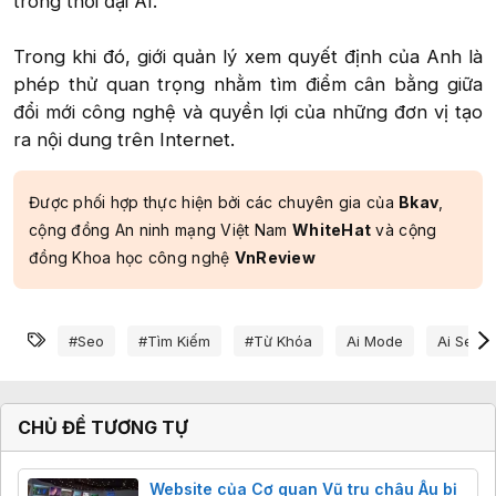
trong thời đại AI.
Trong khi đó, giới quản lý xem quyết định của Anh là
phép thử quan trọng nhằm tìm điểm cân bằng giữa
đổi mới công nghệ và quyền lợi của những đơn vị tạo
ra nội dung trên Internet.​
Được phối hợp thực hiện bởi các chuyên gia của
Bkav
,
cộng đồng An ninh mạng Việt Nam
WhiteHat
và cộng
đồng Khoa học công nghệ
VnReview
Từ khóa
#seo
#tìm Kiếm
#từ Khóa
Ai Mode
Ai Sear
CHỦ ĐỀ TƯƠNG TỰ
Website của Cơ quan Vũ trụ châu Âu bị