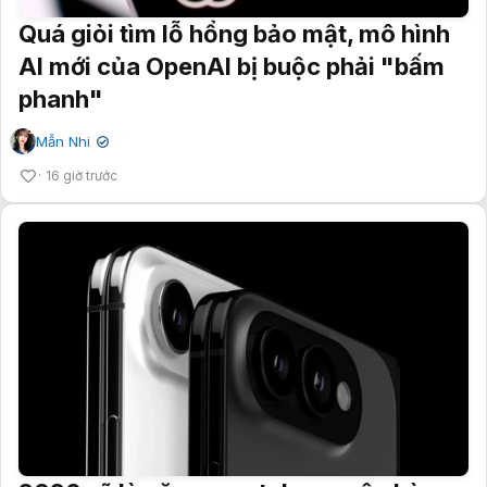
Quá giỏi tìm lỗ hổng bảo mật, mô hình
AI mới của OpenAI bị buộc phải "bấm
phanh"
Mẫn Nhi
✔
16 giờ trước