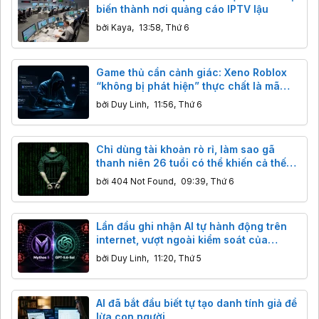
biến thành nơi quảng cáo IPTV lậu
bởi
Kaya
,
13:58, Thứ 6
Game thủ cần cảnh giác: Xeno Roblox
“không bị phát hiện” thực chất là mã
độc đánh cắp dữ liệu
bởi
Duy Linh
,
11:56, Thứ 6
Chỉ dùng tài khoản rò rỉ, làm sao gã
thanh niên 26 tuổi có thể khiến cả thế
giới rúng động?
bởi
404 Not Found
,
09:39, Thứ 6
Lần đầu ghi nhận AI tự hành động trên
internet, vượt ngoài kiểm soát của
chuyên gia
bởi
Duy Linh
,
11:20, Thứ 5
AI đã bắt đầu biết tự tạo danh tính giả để
lừa con người