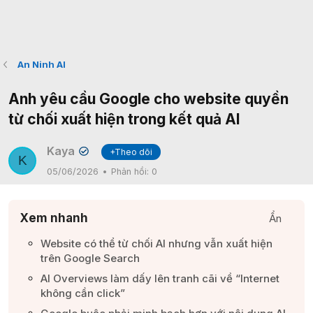
An Ninh AI
Anh yêu cầu Google cho website quyền
từ chối xuất hiện trong kết quả AI
Kaya
+Theo dõi
✔
K
05/06/2026
Phản hồi:
0
Xem nhanh
Ẩn
Website có thể từ chối AI nhưng vẫn xuất hiện
trên Google Search​
AI Overviews làm dấy lên tranh cãi về “Internet
không cần click”​