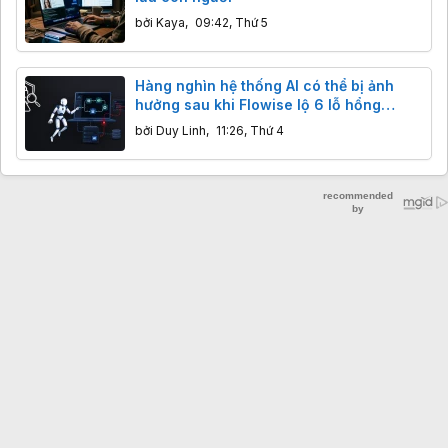
bởi
Kaya
,
09:42, Thứ 5
Hàng nghìn hệ thống AI có thể bị ảnh
hưởng sau khi Flowise lộ 6 lỗ hổng
nghiêm trọng
bởi
Duy Linh
,
11:26, Thứ 4