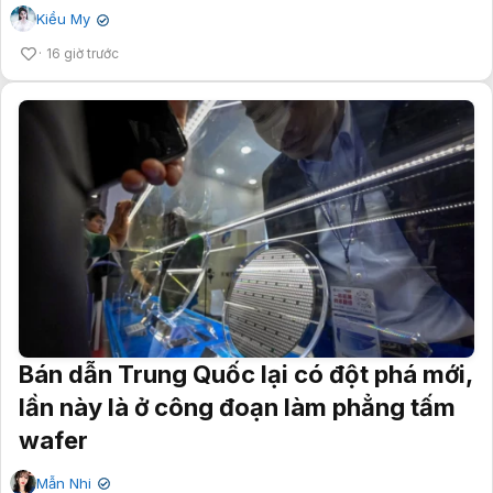
Kiều My
✔
16 giờ trước
Bán dẫn Trung Quốc lại có đột phá mới,
lần này là ở công đoạn làm phẳng tấm
wafer
Mẫn Nhi
✔