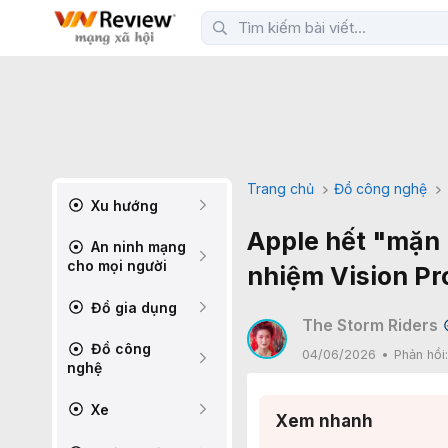
Trang chủ
Đồ công nghệ
Xu hướng
Apple hết "mặn 
An ninh mạng
cho mọi người
nhiệm Vision Pr
Đồ gia dụng
The Storm Riders
Đồ công
04/06/2026
Phản hồi
nghệ
Xe
Xem nhanh