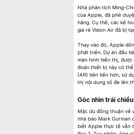
Nhà phân tích Ming-Chi 
của Apple, đã phê duyệt
hãng. Cụ thể, các kế ho
giá rẻ Vision Air đã bị t
Thay vào đó, Apple dồn 
phát triển. Dự án đầu ti
màn hình hiển thị, được
đoán thiết bị này có th
(AR) tiên tiến hơn, sử 
thị nội dung số đè lên 
Góc nhìn trái chiều
Mặc dù đồng thuận về vi
nhà báo Mark Gurman củ
biết Apple thực tế vẫn 
Pro 2. Tuy nhiên, ông c