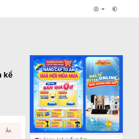
n kế
Ẩn