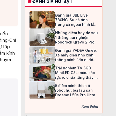
ĐÁNH GIÁ NỔI BẬT
Đánh giá JBL Live
780NC: Sự cá tính
trong cả ngoại hình lẫn
chất âm
Những điểm hay dở sau
riển
1 tháng trải nghiệm
Ming-Chi
Roborock Qrevo 2 Pro
ự tập
Đánh giá YADEA Omee:
ẩm kính
Xe máy điện nhỏ xinh,
chuyển
thông minh “đo ni đóng
giày” cho nữ sinh
Trải nghiệm TV SQD-
MiniLED C8L: màu sắc
rực rỡ chưa từng thấy ở
TV LCD
5 điểm mình thích ở
robot hút bụi lau sàn
Dreame L50s Pro Ultra
Xem thêm