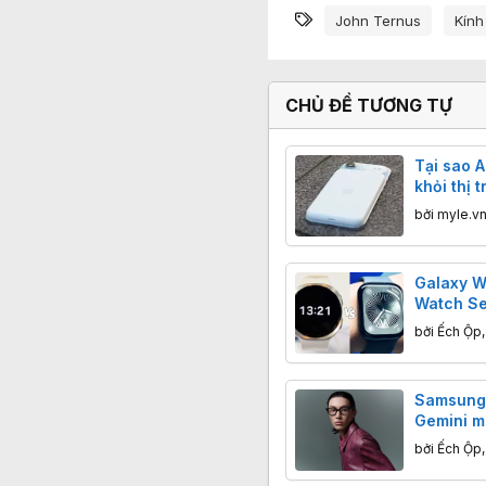
Từ khóa
John Ternus
Kính
CHỦ ĐỀ TƯƠNG TỰ
Tại sao A
khỏi thị 
bởi
myle.v
Galaxy W
Watch Se
đáng mu
bởi
Ếch Ộp
Samsung 
Gemini m
tầm mắt 
bởi
Ếch Ộp