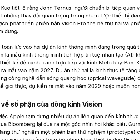
Kuo tiết lộ rằng John Ternus, người chuẩn bị tiếp quản v
 những thay đổi quan trọng trong chiến lược thiết bị đe
ạch phát triển phiên bản Vision Pro thế hệ thứ hai và ph
ạm dừng.
toàn lực vào hai dự án kính thông minh đang trong quá t
ên là mẫu kính thông minh tích hợp trí tuệ nhân tạo (AI) 
 thiết kế để cạnh tranh trực tiếp với kính Meta Ray-Ban. 
ể ra mắt vào năm 2027. Dự án thứ hai là kính thực tế tăng
dụng công nghệ dẫn sóng quang học (optical waveguide) 
thế giới thực, dự kiến ra mắt vào năm 2029 hoặc muộn hơn
 về số phận của dòng kính Vision​
ệc Apple tạm dừng nhiều dự án liên quan đến kính thực 
a Bloomberg lại đưa ra một góc nhìn hơi khác biệt. Gu
đang thử nghiệm một phiên bản thử nghiệm (prototype) c
ũng xác nhận rằng toàn bộ phân khúc thiết bị đeo Vision 