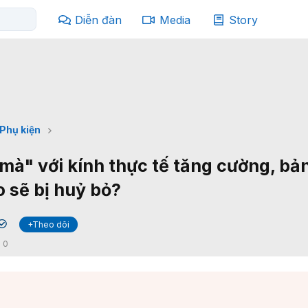
Diễn đàn
Media
Story
Phụ kiện
mà" với kính thực tế tăng cường, bả
o sẽ bị huỷ bỏ?
+Theo dõi
✔
:
0