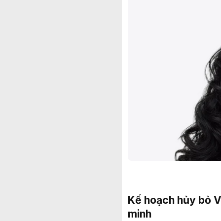
Kế hoạch hủy bỏ Vi
minh​