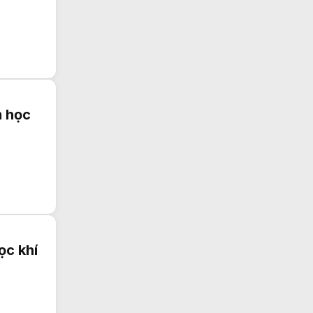
m học
ọc khí