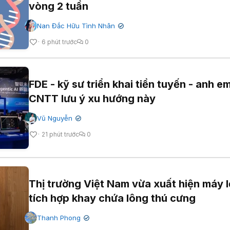
vòng 2 tuần
Nan Đắc Hữu Tình Nhân
✔
6 phút trước
0
FDE - kỹ sư triển khai tiền tuyến - anh e
CNTT lưu ý xu hướng này
Vũ Nguyễn
✔
21 phút trước
0
Thị trường Việt Nam vừa xuất hiện máy l
tích hợp khay chứa lông thú cưng
Thanh Phong
✔