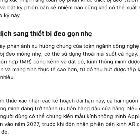
 và bất kỳ phiên bản kế nhiệm nào cũng khó có thể xuất 
p kỷ này.
ch sang thiết bị đeo gọn nhẹ​
 này phản ánh xu hướng chung của toàn ngành công nghệ
 bị đeo mỏng nhẹ, có thể sử dụng thoải mái suốt cả ngày. 
 hỗn hợp (MR) cồng kềnh và đắt đỏ, kính thông minh đượ
ận và mang tính thực tế cao hơn, từ đó thu hút được tệp 
nhiều.
 thức xác nhận các kế hoạch dài hạn này, cả hai nguồn t
hông minh đang trở thành ưu tiên hàng đầu của hãng. Nếu
, người dùng có thể chứng kiến mẫu kính thông minh Appl
ện vào năm 2027, trước khi đón nhận phiên bản kính AR 
 đó.