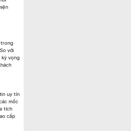
hiện
 trong
So với
c kỳ vọng
khách
in uy tín
 các mốc
e tích
cao cấp