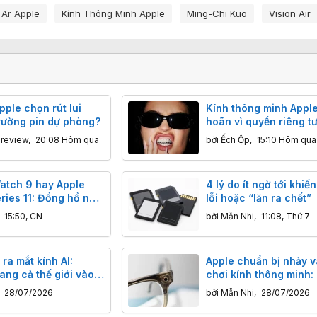
 Ar Apple
Kính Thông Minh Apple
Ming-Chi Kuo
Vision Air
pple chọn rút lui
Kính thông minh Apple 
trường pin dự phòng?
hoãn vì quyền riêng tư
tránh được "ác mộng"
nreview
,
20:08 Hôm qua
bởi
Ếch Ộp
,
15:10 Hôm qua
Meta?
atch 9 hay Apple
4 lý do ít ngờ tới khiế
ries 11: Đồng hồ nào
lỗi hoặc “lăn ra chết”
a hơn?
,
15:50, CN
bởi
Mẫn Nhi
,
11:08, Thứ 7
ra mắt kính AI:
Apple chuẩn bị nhảy 
ang cả thế giới vào
chơi kính thông minh:
bạn
quyền riêng tư làm vũ 
,
28/07/2026
bởi
Mẫn Nhi
,
28/07/2026
Samsung và Meta