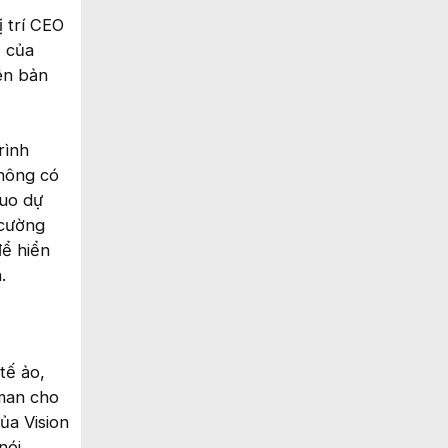
ị trí CEO
o của
iên bản
rình
không có
Kuo dự
 cường
để hiển
.
tế ảo,
rman cho
ủa Vision
nói