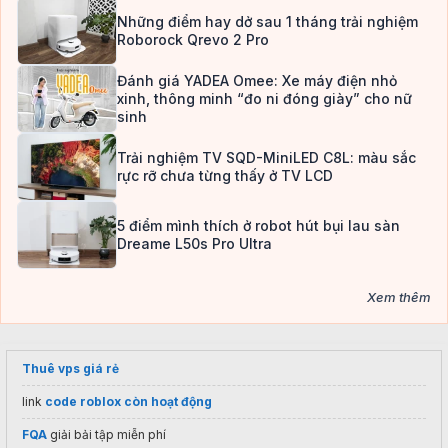
Những điểm hay dở sau 1 tháng trải nghiệm
Roborock Qrevo 2 Pro
Đánh giá YADEA Omee: Xe máy điện nhỏ
xinh, thông minh “đo ni đóng giày” cho nữ
sinh
Trải nghiệm TV SQD-MiniLED C8L: màu sắc
rực rỡ chưa từng thấy ở TV LCD
5 điểm mình thích ở robot hút bụi lau sàn
Dreame L50s Pro Ultra
Xem thêm
Thuê vps giá rẻ
link
code roblox còn hoạt động
FQA
giải bải tập miễn phí