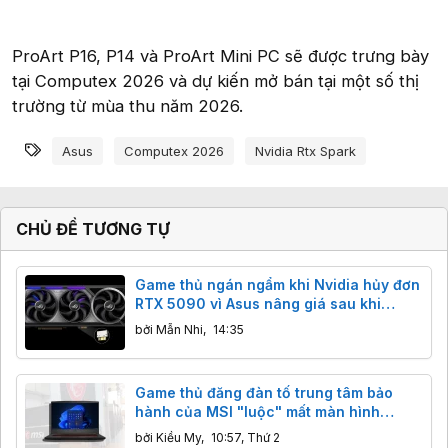
ProArt P16, P14 và ProArt Mini PC sẽ được trưng bày
tại Computex 2026 và dự kiến mở bán tại một số thị
trường từ mùa thu năm 2026.
Từ khóa
Asus
Computex 2026
Nvidia Rtx Spark
CHỦ ĐỀ TƯƠNG TỰ
Game thủ ngán ngẩm khi Nvidia hủy đơn
RTX 5090 vì Asus nâng giá sau khi
khách đã thanh toán
bởi
Mẫn Nhi
,
14:35
Game thủ đăng đàn tố trung tâm bảo
hành của MSI "luộc" mất màn hình
144Hz, sự thật đằng sau hoá ra là lỗi sơ
bởi
Kiều My
,
10:57, Thứ 2