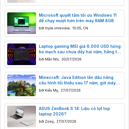
đẳng
Microsoft quyết tâm tối ưu Windows 11
để chạy mượt hơn trên máy RAM 8GB
bởi
myle.vnreview
,
10:05, CN
Laptop gaming MSI giá 6.000 USD hỏng
bo mạch sau chưa đầy hai năm, hãng từ
chối sửa vì “đắt hơn mua máy mới”
bởi
Mẫn Nhi
,
30/07/2026
Minecraft: Java Edition lần đầu nâng
cấu hình tối thiểu sau 17 năm, giờ máy
dưới 8GB RAM khó chơi
bởi
Kiều My
,
27/07/2026
ASUS ZenBook S 14: Liệu có lọt top
laptop 2026?
bởi
Zoey
,
27/07/2026