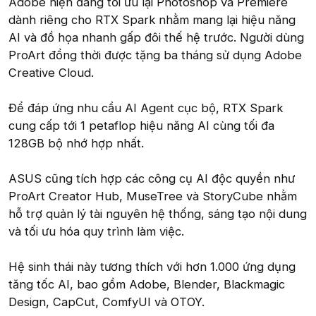
Adobe hiện đang tối ưu lại Photoshop và Premiere
dành riêng cho RTX Spark nhằm mang lại hiệu năng
AI và đồ họa nhanh gấp đôi thế hệ trước. Người dùng
ProArt đồng thời được tặng ba tháng sử dụng Adobe
Creative Cloud.
Để đáp ứng nhu cầu AI Agent cục bộ, RTX Spark
cung cấp tới 1 petaflop hiệu năng AI cùng tối đa
128GB bộ nhớ hợp nhất.
ASUS cũng tích hợp các công cụ AI độc quyền như
ProArt Creator Hub, MuseTree và StoryCube nhằm
hỗ trợ quản lý tài nguyên hệ thống, sáng tạo nội dung
và tối ưu hóa quy trình làm việc.
Hệ sinh thái này tương thích với hơn 1.000 ứng dụng
tăng tốc AI, bao gồm Adobe, Blender, Blackmagic
Design, CapCut, ComfyUI và OTOY.