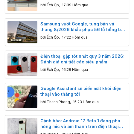
đêm đột phá
bởi
Ếch Ộp
,
17:39 Hôm qua
Samsung vượt Google, tung bản vá
tháng 8/2026 khắc phục 56 lỗ hổng bảo
mật trên Galaxy.
bởi
Ếch Ộp
,
17:22 Hôm qua
Điện thoại gập tốt nhất quý 3 năm 2026:
Đánh giá chi tiết các siêu phẩm
bởi
Ếch Ộp
,
16:28 Hôm qua
Google Assistant sẽ biến mất khỏi điện
thoại vào tháng tới
bởi
Thanh Phong
,
15:23 Hôm qua
Cảnh báo: Android 17 Beta 1 đang phá
hỏng mic và âm thanh trên điện thoại
Pixel