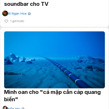
soundbar cho TV
Bỉ Ngạn Hoa
✔
1 giờ trước
Minh oan cho "cá mập cắn cáp quang
biển"
Mẫn Nhi