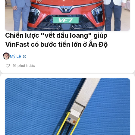
Chiến lược "vết dầu loang" giúp
VinFast có bước tiến lớn ở Ấn Độ
Mỹ Lệ
✔
16 phút trước