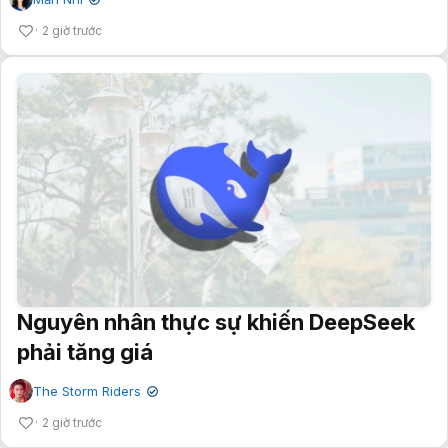
✔
2 giờ trước
Nguyên nhân thực sự khiến DeepSeek
phải tăng giá
The Storm Riders
✔
2 giờ trước