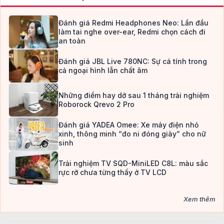
Đánh giá Redmi Headphones Neo: Lần đầu
làm tai nghe over-ear, Redmi chọn cách đi
an toàn
Đánh giá JBL Live 780NC: Sự cá tính trong
cả ngoại hình lẫn chất âm
Những điểm hay dở sau 1 tháng trải nghiệm
Roborock Qrevo 2 Pro
Đánh giá YADEA Omee: Xe máy điện nhỏ
xinh, thông minh “đo ni đóng giày” cho nữ
sinh
Trải nghiệm TV SQD-MiniLED C8L: màu sắc
rực rỡ chưa từng thấy ở TV LCD
Xem thêm