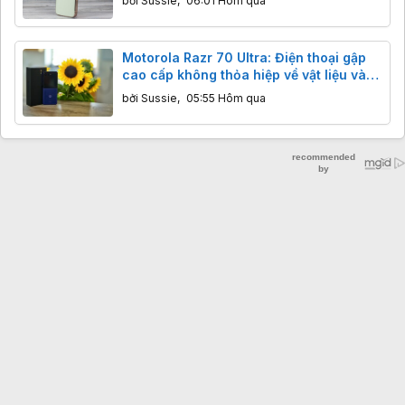
bởi
Sussie
,
06:01 Hôm qua
Motorola Razr 70 Ultra: Điện thoại gập
cao cấp không thỏa hiệp về vật liệu và
cảm giác cầm nắm
bởi
Sussie
,
05:55 Hôm qua