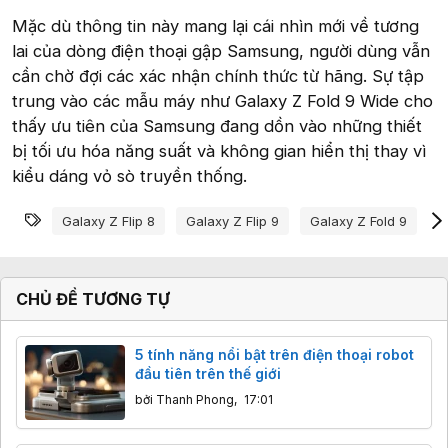
Mặc dù thông tin này mang lại cái nhìn mới về tương
lai của dòng điện thoại gập Samsung, người dùng vẫn
cần chờ đợi các xác nhận chính thức từ hãng. Sự tập
trung vào các mẫu máy như Galaxy Z Fold 9 Wide cho
thấy ưu tiên của Samsung đang dồn vào những thiết
bị tối ưu hóa năng suất và không gian hiển thị thay vì
kiểu dáng vỏ sò truyền thống.
Từ khóa
Galaxy Z Flip 8
Galaxy Z Flip 9
Galaxy Z Fold 9
T
CHỦ ĐỀ TƯƠNG TỰ
5 tính năng nổi bật trên điện thoại robot
đầu tiên trên thế giới
bởi
Thanh Phong
,
17:01