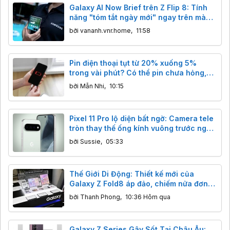
Galaxy AI Now Brief trên Z Flip 8: Tính
năng "tóm tắt ngày mới" ngay trên màn
phụ hoạt động thế nào?
bởi
vananh.vnr.home
,
11:58
Pin điện thoại tụt từ 20% xuống 5%
trong vài phút? Có thể pin chưa hỏng,
chỉ là máy đang “đếm sai”
bởi
Mẫn Nhi
,
10:15
Pixel 11 Pro lộ diện bất ngờ: Camera tele
tròn thay thế ống kính vuông trước ngày
ra mắt.
bởi
Sussie
,
05:33
Thế Giới Di Động: Thiết kế mới của
Galaxy Z Fold8 áp đảo, chiếm nửa đơn
đặt trước
bởi
Thanh Phong
,
10:36 Hôm qua
Galaxy Z Series Gây Sốt Tại Châu Âu: