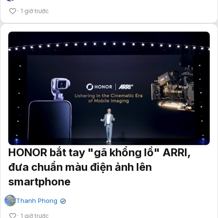
1 giờ trước
HONOR bắt tay "gã khổng lồ" ARRI,
đưa chuẩn màu điện ảnh lên
smartphone
Thanh Phong
✔
1 giờ trước