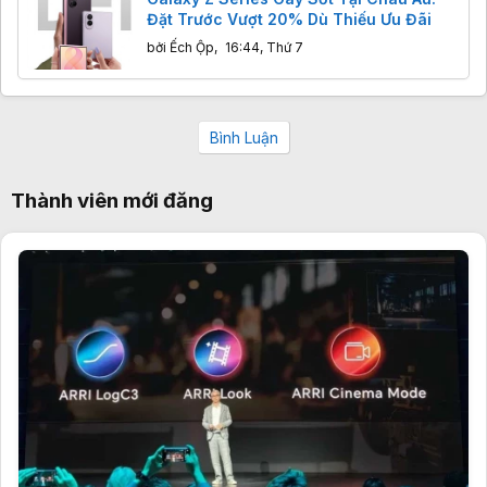
Đặt Trước Vượt 20% Dù Thiếu Ưu Đãi
bởi
Ếch Ộp
,
16:44, Thứ 7
Bình Luận
Thành viên mới đăng