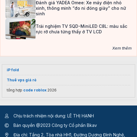
Đánh giá YADEA Omee: Xe máy điện nhỏ
xinh, thông minh “đo ni đóng giày” cho nữ
sinh
Trải nghiệm TV SQD-MiniLED C8L: màu sắc
rực rỡ chưa từng thấy ở TV LCD
Xem thêm
iP fold
Thuê vps giá rẻ
tổng hợp
code roblox
2026
Chịu trách nhiệm nội dung: LÊ THỊ HẠNH
Bản quyền @2023 Công ty Cổ phần Bkav
Địa chỉ: Tầng 2, Tòa nhà HH1, Đường Dương Đình Nghệ,