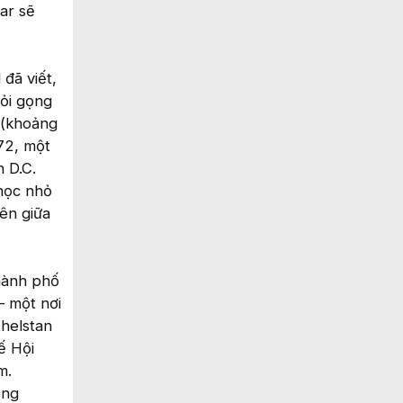
ar sẽ
đã viết,
hỏi gọng
 (khoảng
72, một
n D.C.
học nhỏ
iên giữa
hành phố
– một nơi
helstan
ế Hội
m.
ông