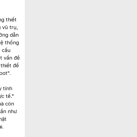
g thiết
 vũ trụ,
ường dẫn
hệ thống
n cấu
t vấn đề
thiết để
bot".
y tính
c tế."
mà còn
 gần như
hật
i.