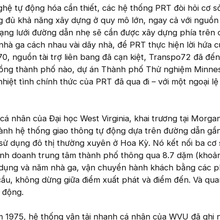
ghệ tự động hóa cần thiết, các hệ thống PRT đòi hỏi cơ s
 đủ khả năng xây dựng ở quy mô lớn, ngay cả với nguồn t
mạng lưới đường dẫn nhẹ sẽ cần được xây dựng phía trên 
nhà ga cách nhau vài dãy nhà, để PRT thực hiện lời hứa c
, nguồn tài trợ liên bang đã cạn kiệt, Transpo72 đã đến
đồng thành phố nào, dự án Thành phố Thử nghiệm Minne
nhiệt tình chính thức của PRT đã qua đi – với một ngoại l
cá nhân của Đại học West Virginia, khai trương tại Morg
hành hệ thống giao thông tự động dựa trên đường dẫn gầ
sử dụng đô thị thường xuyên ở Hoa Kỳ. Nó kết nối ba cơ 
kinh doanh trung tâm thành phố thông qua 8.7 dặm (khoả
dụng và năm nhà ga, vận chuyển hành khách bằng các 
cầu, không dừng giữa điểm xuất phát và điểm đến. Và qua
 động.
ăm 1975, hệ thống vận tải nhanh cá nhân của WVU đã ghi