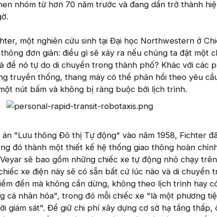
hen nhóm từ hơn 70 năm trước và đang dần trở thành hiệ
ờ.
ter, một nghiên cứu sinh tại Đại học Northwestern ở Chi
 thông đơn giản: điều gì sẽ xảy ra nếu chúng ta đặt một c
 để nó tự do di chuyển trong thành phố? Khác với các 
ng truyền thống, thang máy có thể phản hồi theo yêu cầ
một nút bấm và không bị ràng buộc bởi lịch trình.
n án "Lưu thông Đô thị Tự động" vào năm 1958, Fichter đ
ởng đó thành một thiết kế hệ thống giao thông hoàn chỉn
, Veyar sẽ bao gồm những chiếc xe tự động nhỏ chạy trên
iếc xe điện này sẽ có sẵn bất cứ lúc nào và di chuyển t
iểm đến mà không cần dừng, không theo lịch trình hay có 
ng cá nhân hóa", trong đó mỗi chiếc xe "là một phương ti
 giám sát". Để giữ chi phí xây dựng cơ sở hạ tầng thấp, 