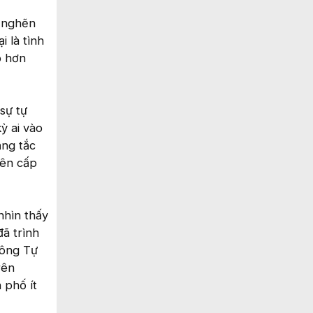
c nghẽn
i là tình
o hơn
sự tự
ỳ ai vào
ạng tắc
nên cấp
nhìn thấy
ã trình
hông Tự
rên
 phố ít