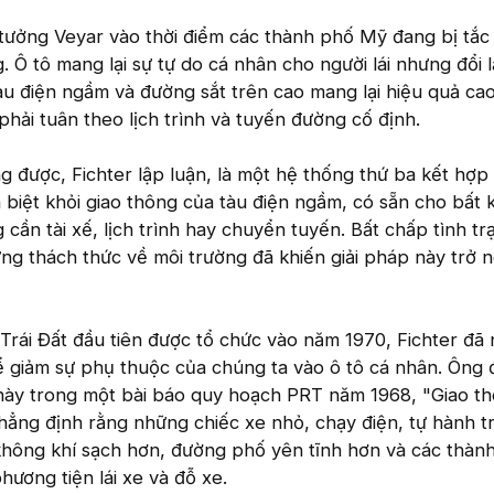
 tưởng Veyar vào thời điểm các thành phố Mỹ đang bị tắ
 Ô tô mang lại sự tự do cá nhân cho người lái nhưng đổi lạ
tàu điện ngầm và đường sắt trên cao mang lại hiệu quả ca
phải tuân theo lịch trình và tuyến đường cố định.
g được, Fichter lập luận, là một hệ thống thứ ba kết hợp 
 biệt khỏi giao thông của tàu điện ngầm, có sẵn cho bất k
cần tài xế, lịch trình hay chuyển tuyến. Bất chấp tình tr
ng thách thức về môi trường đã khiến giải pháp này trở 
Trái Đất đầu tiên được tổ chức vào năm 1970, Fichter đã 
ể giảm sự phụ thuộc của chúng ta vào ô tô cá nhân. Ông đ
này trong một bài báo quy hoạch PRT năm 1968, "Giao t
hẳng định rằng những chiếc xe nhỏ, chạy điện, tự hành t
hông khí sạch hơn, đường phố yên tĩnh hơn và các thành
hương tiện lái xe và đỗ xe.