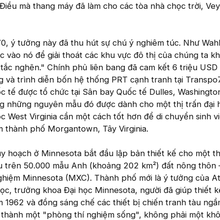
 Điều mà thang máy đã làm cho các tòa nhà chọc trời, Vey
, ý tưởng này đã thu hút sự chú ý nghiêm túc. Như Wahl 
c vào nó để giải thoát các khu vực đô thị của chúng ta k
 tắc nghẽn." Chính phủ liên bang đã cam kết 6 triệu USD
g và trình diễn bốn hệ thống PRT cạnh tranh tại Transpo
ốc tế được tổ chức tại Sân bay Quốc tế Dulles, Washingto
g những nguyên mẫu đó được dành cho một thị trấn đại 
học West Virginia cần một cách tốt hơn để di chuyển sinh v
m thành phố Morgantown, Tây Virginia.
uy hoạch ở Minnesota bắt đầu lập bản thiết kế cho một t
u trên 50.000 mẫu Anh (khoảng 202 km²) đất nông thôn 
ghiệm Minnesota (MXC). Thành phố mới là ý tưởng của At
ọc, trưởng khoa Đại học Minnesota, người đã giúp thiết k
m 1962 và đồng sáng chế các thiết bị chiến tranh tàu ngầ
thành một "phòng thí nghiệm sống", không phải một kh