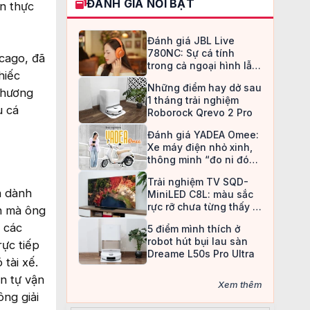
ĐÁNH GIÁ NỔI BẬT
n thực
Đánh giá JBL Live
780NC: Sự cá tính
cago, đã
trong cả ngoại hình lẫn
hiếc
chất âm
Những điểm hay dở sau
phương
1 tháng trải nghiệm
u cá
Roborock Qrevo 2 Pro
Đánh giá YADEA Omee:
Xe máy điện nhỏ xinh,
thông minh “đo ni đóng
giày” cho nữ sinh
Trải nghiệm TV SQD-
ã dành
MiniLED C8L: màu sắc
rực rỡ chưa từng thấy ở
h mà ông
TV LCD
 các
5 điểm mình thích ở
robot hút bụi lau sàn
rực tiếp
Dreame L50s Pro Ultra
tài xế.
ện tự vận
Xem thêm
ông giải