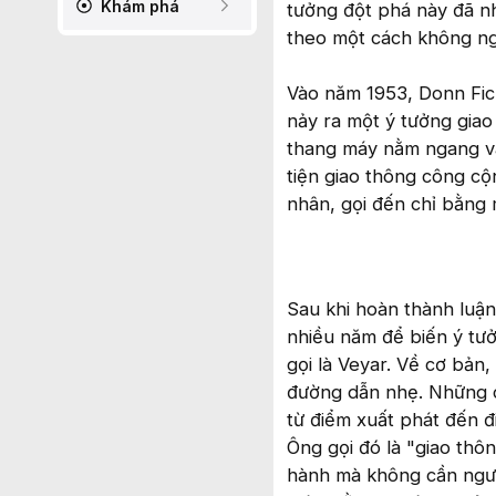
Khám phá
tưởng đột phá này đã n
theo một cách không ng
Vào năm 1953, Donn Fich
nảy ra một ý tưởng giao
thang máy nằm ngang và
tiện giao thông công cộ
nhân, gọi đến chỉ bằng 
Sau khi hoàn thành luậ
nhiều năm để biến ý tư
gọi là Veyar. Về cơ bản
đường dẫn nhẹ. Những ch
từ điểm xuất phát đến đ
Ông gọi đó là "giao thô
hành mà không cần người