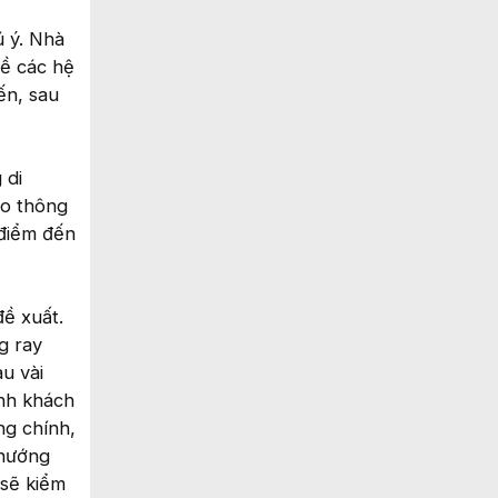
ú ý. Nhà
về các hệ
ến, sau
 di
ao thông
 điểm đến
đề xuất.
g ray
u vài
ành khách
ng chính,
 hướng
 sẽ kiểm