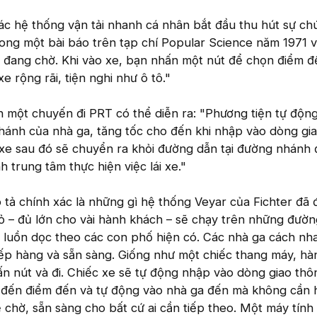
c hệ thống vận tải nhanh cá nhân bắt đầu thu hút sự ch
rong một bài báo trên tạp chí Popular Science năm 1971 
 đang chờ. Khi vào xe, bạn nhấn một nút để chọn điểm đ
 rộng rãi, tiện nghi như ô tô."
h một chuyến đi PRT có thể diễn ra: "Phương tiện tự động
hánh của nhà ga, tăng tốc cho đến khi nhập vào dòng gi
 xe sau đó sẽ chuyển ra khỏi đường dẫn tại đường nhánh
h trung tâm thực hiện việc lái xe."
tả chính xác là những gì hệ thống Veyar của Fichter đã 
ỏ – đủ lớn cho vài hành khách – sẽ chạy trên những đườn
 luồn dọc theo các con phố hiện có. Các nhà ga cách nha
xếp hàng và sẵn sàng. Giống như một chiếc thang máy, h
ấn nút và đi. Chiếc xe sẽ tự động nhập vào dòng giao thô
 đến điểm đến và tự động vào nhà ga đến mà không cần
 chờ, sẵn sàng cho bất cứ ai cần tiếp theo. Một máy tính