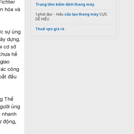
Fichter
Trung tâm kiểm định thang máy
ân hóa và
1 phút đọc - hiểu
cấu tạo thang máy
CỰC
DỄ HIỂU
Thuê vps giá rẻ
ợc sự ủng
xây dựng.
i cơ sở
chưa hề
 giao
Các công
bắt đầu
ng Thế
người ủng
i nhanh
ự động,