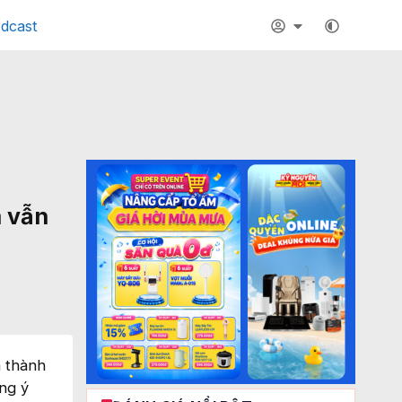
dcast
 vẫn
a thành
ng ý