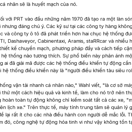
 cá nhân sẽ là huyết mạch của nó.
ối với PRT vào đầu những năm 1970 đã tạo ra một làn són
 nhưng đáng chú ý. Các kỹ sư tại các công ty hàng không
c và công ty ô tô đã phát triển hơn hai chục hệ thống đ
TI, Dashaveyor, Cabinentaxi, Aramis, staRRcar và nhiều 
 thiết kế chuyển mạch, phương pháp đẩy và cách tiếp cậ
i hệ thống nào tương thích. Sự phổ biến này phản ánh mộ
g ai đã giải mã được các hệ thống điều khiển tự động cần 
 hệ thống điều khiển này là "người điều khiển tàu siêu ro
thống vận tải nhanh cá nhân nào," Wahl viết, "là cơ sở má
 thứ một cách hiệu quả và kinh tế, làm cho nó trở nên thự
 hoàn toàn tự động không chỉ kiểm soát tất cả các xe, "
lên lịch xe." Trên thực tế, máy tính trung tâm sẽ quản lý
 để lại rất ít cho các nhà điều hành con người dễ mắc lỗi. T
m đó, công nghệ tự động hóa tinh vi như vậy không tồn tạ