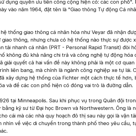
sử dụng quyền ưu tiên công cộng hiện có: các con phố". 
 này vào năm 1964, đặt tên là "Giao thông Tự động Cá nh
 hệ thống giao thông cá nhân hóa như Veyar đã nhận đư
ư giao thông, nhưng chưa có hệ thống nào thực sự được 
n tải nhanh cá nhân (PRT - Personal Rapid Transit) đòi hỏ
hố không đủ khả năng chi trả và công nghệ tự động hóa 
đã giải quyết cả hai vấn đề này không phải là một cơ quan
ình liên bang, mà chính là ngành công nghiệp xe tự lái. 
ã xây dựng hệ thống của Fichter một cách thực tế hơn, 
a và để các con phố hiện có đóng vai trò là đường dẫn.
926 tại Minneapolis. Sau khi phục vụ trong Quân đội tro
ấy bằng kỹ sư từ Đại học Brown và Northwestern. Ông là 
cho cái mà các nhà quy hoạch đô thị sau này gọi là vận tả
 nhìn về việc di chuyển trong thành phố theo yêu cầu, t
hác.