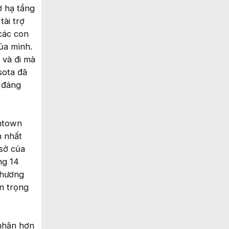
ở hạ tầng
ài trợ
các con
ủa mình.
 và đi mà
sota đã
ệ đáng
antown
n nhất
sở của
ng 14
phương
n trọng
 nhận hơn