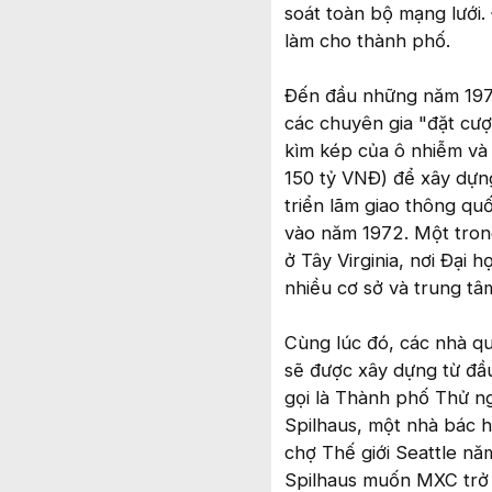
soát toàn bộ mạng lưới.
làm cho thành phố.
Đến đầu những năm 1970
các chuyên gia "đặt cượ
kìm kép của ô nhiễm và
150 tỷ VNĐ) để xây dựn
triển lãm giao thông qu
vào năm 1972. Một tron
ở Tây Virginia, nơi Đại 
nhiều cơ sở và trung tâ
Cùng lúc đó, các nhà q
sẽ được xây dựng từ đầ
gọi là Thành phố Thử n
Spilhaus, một nhà bác h
chợ Thế giới Seattle nă
Spilhaus muốn MXC trở 