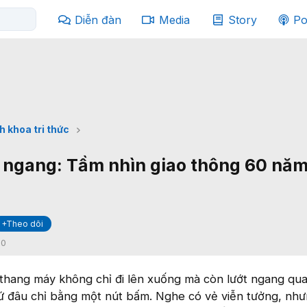
Diễn đàn
Media
Story
Po
h khoa tri thức
ngang: Tầm nhìn giao thông 60 năm
+Theo dõi
:
0
thang máy không chỉ đi lên xuống mà còn lướt ngang qu
ứ đâu chỉ bằng một nút bấm. Nghe có vẻ viễn tưởng, như