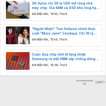
SK Hynix chi 38 tỷ USD mở rộng nhà
máy chip: Giá RAM và SSD khó lòng hạ
nhiệt trước năm 2028
bởi
Mẫn Nhi
,
19:50, Thứ 6
"Người Nhện" Tom Holland chính thức
cưới "Mary Jane" Zendaya: Chi 18 tỷ
bao trọn điền trang, khách đến dự không
bởi
Mẫn Nhi
,
15:54, Thứ 6
được mang điện thoại
Cuộc đua chip nhớ AI tăng nhiệt:
Samsung ra mắt HBM xếp chồng đứng
và NAND 400 lớp
bởi
Mẫn Nhi
,
16:38, Thứ 5