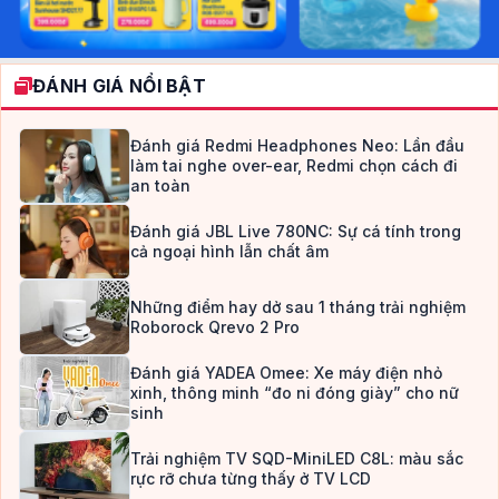
ĐÁNH GIÁ NỔI BẬT
Đánh giá Redmi Headphones Neo: Lần đầu
làm tai nghe over-ear, Redmi chọn cách đi
an toàn
Đánh giá JBL Live 780NC: Sự cá tính trong
cả ngoại hình lẫn chất âm
Những điểm hay dở sau 1 tháng trải nghiệm
Roborock Qrevo 2 Pro
Đánh giá YADEA Omee: Xe máy điện nhỏ
xinh, thông minh “đo ni đóng giày” cho nữ
sinh
Trải nghiệm TV SQD-MiniLED C8L: màu sắc
rực rỡ chưa từng thấy ở TV LCD