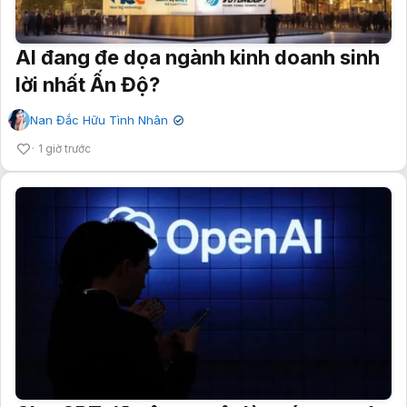
AI đang đe dọa ngành kinh doanh sinh
lời nhất Ấn Độ?
Nan Đắc Hữu Tình Nhân
✔
1 giờ trước