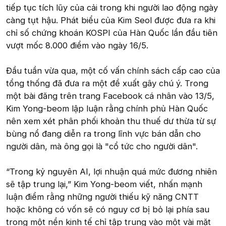
tiếp tục tích lũy của cải trong khi người lao động ngày
càng tụt hậu. Phát biểu của Kim Seol được đưa ra khi
chỉ số chứng khoán KOSPI của Hàn Quốc lần đầu tiên
vượt mốc 8.000 điểm vào ngày 16/5.
Đầu tuần vừa qua, một cố vấn chính sách cấp cao của
tổng thống đã đưa ra một đề xuất gây chú ý. Trong
một bài đăng trên trang Facebook cá nhân vào 13/5,
Kim Yong-beom lập luận rằng chính phủ Hàn Quốc
nên xem xét phân phối khoản thu thuế dư thừa từ sự
bùng nổ đang diễn ra trong lĩnh vực bán dẫn cho
người dân, mà ông gọi là "cổ tức cho người dân".
“Trong kỷ nguyên AI, lợi nhuận quá mức đương nhiên
sẽ tập trung lại,” Kim Yong-beom viết, nhấn mạnh
luận điểm rằng những người thiếu kỹ năng CNTT
hoặc không có vốn sẽ có nguy cơ bị bỏ lại phía sau
trong một nền kinh tế chỉ tập trung vào một vài mặt