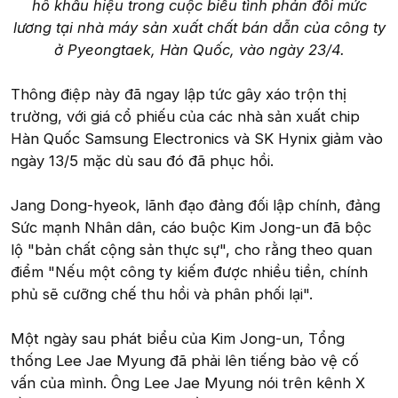
hô khẩu hiệu trong cuộc biểu tình phản đối mức
lương tại nhà máy sản xuất chất bán dẫn của công ty
ở Pyeongtaek, Hàn Quốc, vào ngày 23/4.
Thông điệp này đã ngay lập tức gây xáo trộn thị
trường, với giá cổ phiếu của các nhà sản xuất chip
Hàn Quốc Samsung Electronics và SK Hynix giảm vào
ngày 13/5 mặc dù sau đó đã phục hồi.
Jang Dong-hyeok, lãnh đạo đảng đối lập chính, đảng
Sức mạnh Nhân dân, cáo buộc Kim Jong-un đã bộc
lộ "bản chất cộng sản thực sự", cho rằng theo quan
điểm "Nếu một công ty kiếm được nhiều tiền, chính
phủ sẽ cưỡng chế thu hồi và phân phối lại".
Một ngày sau phát biểu của Kim Jong-un, Tổng
thống Lee Jae Myung đã phải lên tiếng bảo vệ cố
vấn của mình. Ông Lee Jae Myung nói trên kênh X