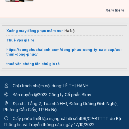
Xem thêm
Xưởng may đồng phục mầm non​
Hà Nội
Thuê vps giá rẻ
https://dongphuchaianh.com/dong-phuc-cong-ty-cao-cap/ao-
thun-dong-phuc/
thuê văn phòng tân phú giá rẻ
https://gaohouse.vn/ao-dong-phuc-lop
Thẩm Mỹ Mắt Hoa Tâm
Việt Nam
Chịu trách nhiệm nội dung: LÊ THỊ HẠNH
máy trộn bột
Bản quyền @2023 Công ty Cổ phần Bkav
Địa chỉ: Tầng 2, Tòa nhà HH1, Đường Dương Đình Nghệ,
Phường Cầu Giấy, TP Hà Nội
Giấy phép thiết lập mạng xã hội số 499/GP-BTTTT
do Bộ
Thông tin và Truyền thông cấp ngày 17/10/2022