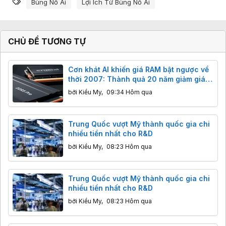
Từ khóa
m
Bùng Nổ Ai
Lợi Ích Từ Bùng Nổ Ai
x
ú
c
:
CHỦ ĐỀ TƯƠNG TỰ
Cơn khát AI khiến giá RAM bật ngược về
thời 2007: Thành quả 20 năm giảm giá
"bốc hơi" chỉ sau vài tháng
bởi
Kiều My
,
09:34 Hôm qua
Trung Quốc vượt Mỹ thành quốc gia chi
nhiều tiền nhất cho R&D
bởi
Kiều My
,
08:23 Hôm qua
Trung Quốc vượt Mỹ thành quốc gia chi
nhiều tiền nhất cho R&D
bởi
Kiều My
,
08:23 Hôm qua