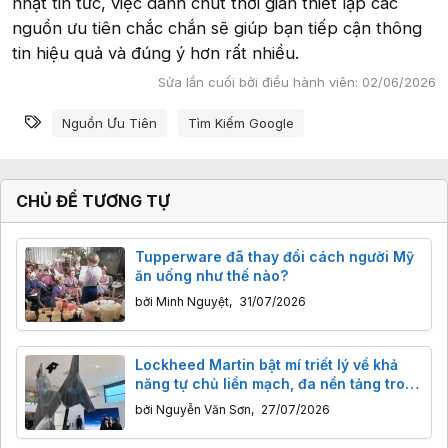
nhật tin tức, việc dành chút thời gian thiết lập các
nguồn ưu tiên chắc chắn sẽ giúp bạn tiếp cận thông
tin hiệu quả và đúng ý hơn rất nhiều.
Sửa lần cuối bởi điều hành viên:
02/06/2026
Từ khóa
Nguồn Ưu Tiên
Tìm Kiếm Google
CHỦ ĐỀ TƯƠNG TỰ
Tupperware đã thay đổi cách người Mỹ
ăn uống như thế nào?
bởi
Minh Nguyệt
,
31/07/2026
Lockheed Martin bật mí triết lý về khả
năng tự chủ liền mạch, đa nền tảng trong
các chiến trường tương lai
bởi
Nguyễn Văn Sơn
,
27/07/2026