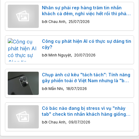
Nhân sự phải rep hàng trăm tin nhắn
khách cả đêm, nghỉ việc hết rồi thì phải
làm sao?
bởi
Chau Anh
,
25/07/2026
Công cụ phát hiện AI có thực sự đáng tin
cậy?
bởi
Minh Nguyệt
,
20/07/2026
Chụp ảnh cứ kêu "tách tách": Tính năng
gây phiền toái ở Việt Nam nhưng là "bùa
hộ mệnh" tại Nhật Bản
bởi
Mẫn Nhi
,
18/07/2026
Có bác nào đang bị stress vì vụ "nhảy
tab" check tin nhắn khách hàng giống
em không?
bởi
Chau Anh
,
09/07/2026