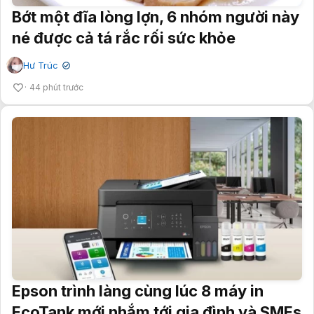
Bớt một đĩa lòng lợn, 6 nhóm người này
né được cả tá rắc rối sức khỏe
Hư Trúc
✔
44 phút trước
Epson trình làng cùng lúc 8 máy in
EcoTank mới nhắm tới gia đình và SMEs