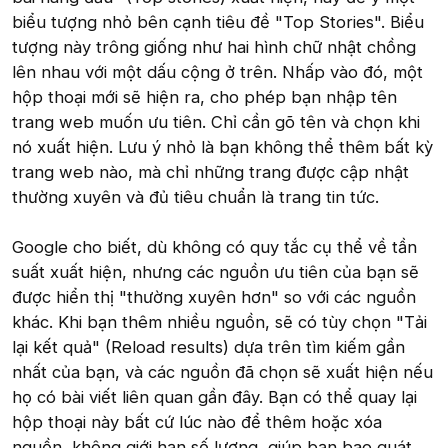
biểu tượng nhỏ bên cạnh tiêu đề "Top Stories". Biểu
tượng này trông giống như hai hình chữ nhật chồng
lên nhau với một dấu cộng ở trên. Nhấp vào đó, một
hộp thoại mới sẽ hiện ra, cho phép bạn nhập tên
trang web muốn ưu tiên. Chỉ cần gõ tên và chọn khi
nó xuất hiện. Lưu ý nhỏ là bạn không thể thêm bất kỳ
trang web nào, mà chỉ những trang được cập nhật
thường xuyên và đủ tiêu chuẩn là trang tin tức.
Google cho biết, dù không có quy tắc cụ thể về tần
suất xuất hiện, nhưng các nguồn ưu tiên của bạn sẽ
được hiển thị "thường xuyên hơn" so với các nguồn
khác. Khi bạn thêm nhiều nguồn, sẽ có tùy chọn "Tải
lại kết quả" (Reload results) dựa trên tìm kiếm gần
nhất của bạn, và các nguồn đã chọn sẽ xuất hiện nếu
họ có bài viết liên quan gần đây. Bạn có thể quay lại
hộp thoại này bất cứ lúc nào để thêm hoặc xóa
nguồn, không giới hạn số lượng, giúp bạn bao quát