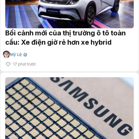
Bối cảnh mới của thị trường ô tô toàn
cầu: Xe điện giờ rẻ hơn xe hybrid
Mỹ Lệ
✔
17 phút trước