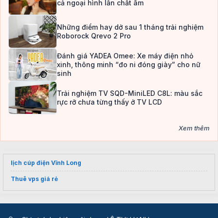
cả ngoại hình lẫn chất âm
Những điểm hay dở sau 1 tháng trải nghiệm
Roborock Qrevo 2 Pro
Đánh giá YADEA Omee: Xe máy điện nhỏ
xinh, thông minh “đo ni đóng giày” cho nữ
sinh
Trải nghiệm TV SQD-MiniLED C8L: màu sắc
rực rỡ chưa từng thấy ở TV LCD
Xem thêm
lịch cúp điện Vĩnh Long
Thuê vps giá rẻ