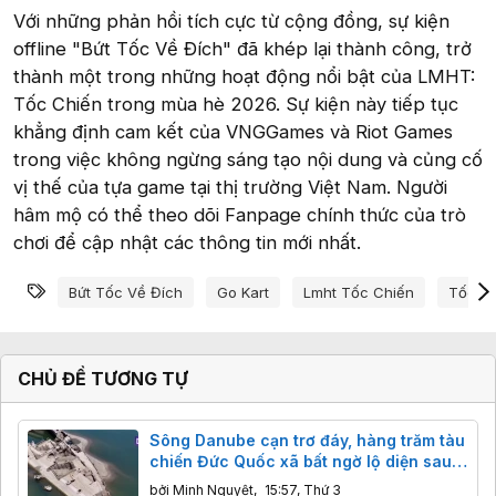
Với những phản hồi tích cực từ cộng đồng, sự kiện
offline "Bứt Tốc Về Đích" đã khép lại thành công, trở
thành một trong những hoạt động nổi bật của LMHT:
Tốc Chiến trong mùa hè 2026. Sự kiện này tiếp tục
khẳng định cam kết của VNGGames và Riot Games
trong việc không ngừng sáng tạo nội dung và củng cố
vị thế của tựa game tại thị trường Việt Nam. Người
hâm mộ có thể theo dõi Fanpage chính thức của trò
chơi để cập nhật các thông tin mới nhất.
Từ khóa
Bứt Tốc Về Đích
Go Kart
Lmht Tốc Chiến
Tốc Ch
CHỦ ĐỀ TƯƠNG TỰ
Sông Danube cạn trơ đáy, hàng trăm tàu
chiến Đức Quốc xã bất ngờ lộ diện sau
80 năm
bởi
Minh Nguyệt
,
15:57, Thứ 3