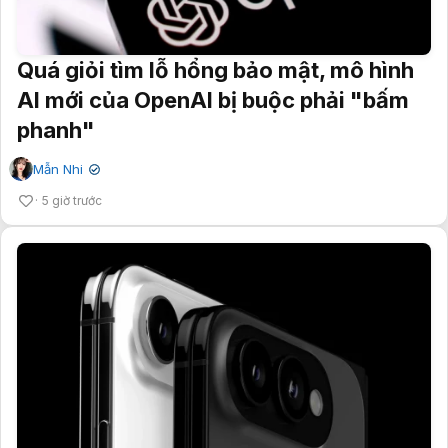
Quá giỏi tìm lỗ hổng bảo mật, mô hình
AI mới của OpenAI bị buộc phải "bấm
phanh"
Mẫn Nhi
✔
5 giờ trước