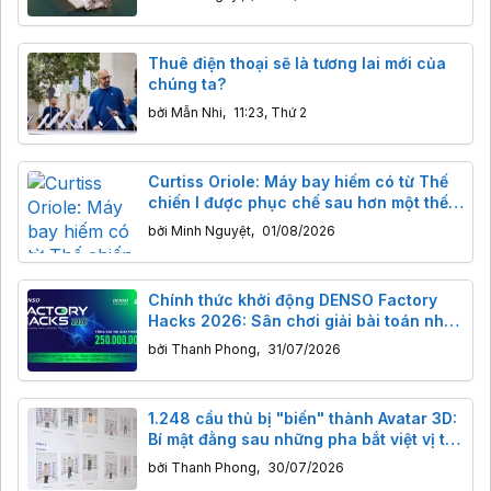
Thuê điện thoại sẽ là tương lai mới của
chúng ta?
bởi
Mẫn Nhi
,
11:23, Thứ 2
Curtiss Oriole: Máy bay hiếm có từ Thế
chiến I được phục chế sau hơn một thế
kỷ
bởi
Minh Nguyệt
,
01/08/2026
Chính thức khởi động DENSO Factory
Hacks 2026: Sân chơi giải bài toán nhà
máy thông minh cho giới trẻ Việt
bởi
Thanh Phong
,
31/07/2026
1.248 cầu thủ bị "biến" thành Avatar 3D:
Bí mật đằng sau những pha bắt việt vị tại
World Cup 2026
bởi
Thanh Phong
,
30/07/2026