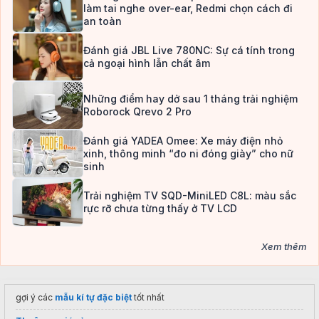
làm tai nghe over-ear, Redmi chọn cách đi
an toàn
Đánh giá JBL Live 780NC: Sự cá tính trong
cả ngoại hình lẫn chất âm
Những điểm hay dở sau 1 tháng trải nghiệm
Roborock Qrevo 2 Pro
Đánh giá YADEA Omee: Xe máy điện nhỏ
xinh, thông minh “đo ni đóng giày” cho nữ
sinh
Trải nghiệm TV SQD-MiniLED C8L: màu sắc
rực rỡ chưa từng thấy ở TV LCD
Xem thêm
gợi ý các
mẫu kí tự đặc biệt
tốt nhất