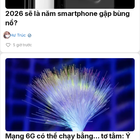
2026 sẽ là năm smartphone gập bùng
nổ?
Hư Trúc
✔
5 giờ trước
Mạng 6G có thể chạy bằng... tơ tằm: Ý