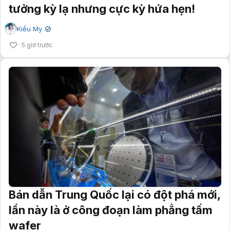
tưởng kỳ lạ nhưng cực kỳ hứa hẹn!
Kiều My
✔
5 giờ trước
Bán dẫn Trung Quốc lại có đột phá mới,
lần này là ở công đoạn làm phẳng tấm
wafer