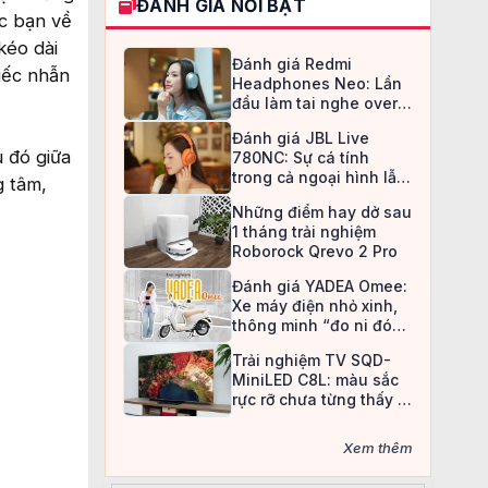
ĐÁNH GIÁ NỔI BẬT
c bạn về
kéo dài
Đánh giá Redmi
iếc nhẫn
Headphones Neo: Lần
đầu làm tai nghe over-
ear, Redmi chọn cách đi
Đánh giá JBL Live
an toàn
 đó giữa
780NC: Sự cá tính
trong cả ngoại hình lẫn
g tâm,
chất âm
Những điểm hay dở sau
1 tháng trải nghiệm
Roborock Qrevo 2 Pro
Đánh giá YADEA Omee:
Xe máy điện nhỏ xinh,
thông minh “đo ni đóng
giày” cho nữ sinh
Trải nghiệm TV SQD-
MiniLED C8L: màu sắc
rực rỡ chưa từng thấy ở
TV LCD
Xem thêm