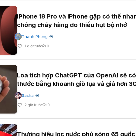
iPhone 18 Pro và iPhone gập có thể nha
chóng cháy hàng do thiếu hụt bộ nhớ
Thanh Phong
✔
1 giờ trước
0
Loa tích hợp ChatGPT của OpenAI sẽ có
thước bằng khoanh giò lụa và giá hơn 
Sasha
✔
2 giờ trước
0
Thương hiệu lọc nước phủ sóng 65 quốc