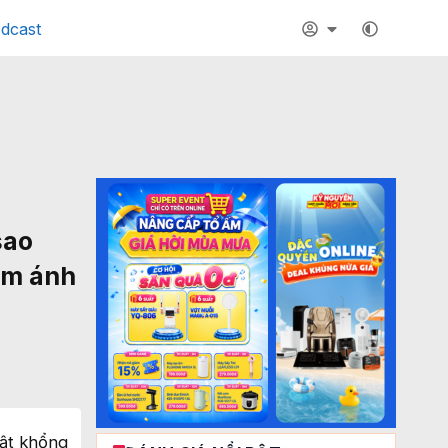
dcast
sao
ăm ánh
uật khổng