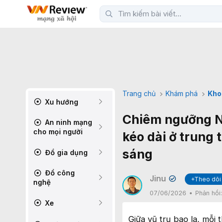
Trang chủ
Khám phá
Kho
Xu hướng
Chiêm ngưỡng NG
An ninh mạng
cho mọi người
kéo dài ở trung
sáng
Đồ gia dụng
Đồ công
Jinu
+Theo dõi
✔
nghệ
07/06/2026
Phản hồi
Xe
Giữa vũ trụ bao la, mỗi