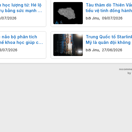
 học lượng tử: Hé lộ
Tàu thăm dò Thiên Vấ
trụ bằng sức mạnh vi
tiểu vệ tinh đồng hành
Trái Đất sau hành trìn
0/07/2026
bởi
Jinu
,
09/07/2026
tỷ km
 não bộ phân tích
Trung Quốc tố Starlin
hế khoa học giúp cải
Mỹ là quân đội không 
 năng tập trung
hình với độc chiếm 7
3/07/2026
bởi
Jinu
,
27/06/2026
đạo vàng