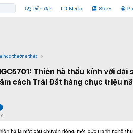
Diễn đàn
Media
Story
Po
a học thường thức
C5701: Thiên hà thấu kính với dải 
 tâm cách Trái Đất hàng chục triệu n
:
0
 thiên hà là một câu chuyện riêng, một bức tranh nghệ th