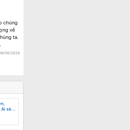
úp chúng
rọng về
húng ta.
.
08/06/2026
ên,
 Ai sẽ
inh?