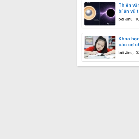
Thiên văn
bí ẩn vũ 
mô
bởi
Jinu
,
1
Khoa học
các cơ c
thiện khả
bởi
Jinu
,
0