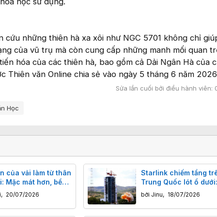
hoa học sử dụng.
n cứu những thiên hà xa xôi như NGC 5701 không chỉ gi
dạng của vũ trụ mà còn cung cấp những manh mối quan t
 tiến hóa của các thiên hà, bao gồm cả Dải Ngân Hà của c
ợc Thiên văn Online chia sẻ vào ngày 5 tháng 6 năm 2026
Sửa lần cuối bởi điều hành viên:
ăn Học
n của vải làm từ thân
Starlink chiếm tầng tr
i: Mặc mát hơn, bền
Trung Quốc lót ổ dưới:
on 22% và cực kỳ
thắng cuộc chiến vệ t
i
,
20/07/2026
bởi
Jinu
,
18/07/2026
n với môi trường