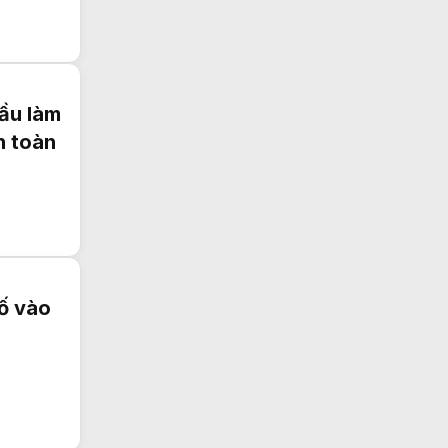
ầu làm
n toàn
ố vào