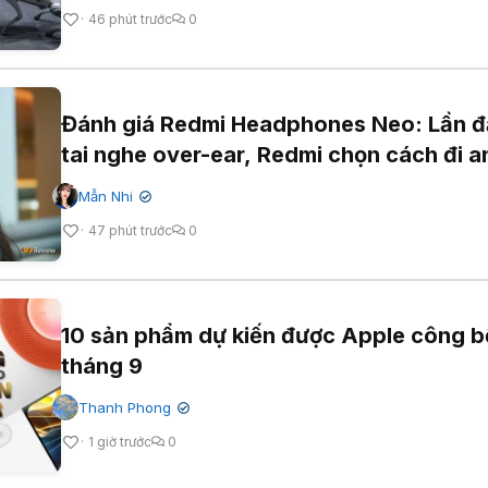
46 phút trước
0
Đánh giá Redmi Headphones Neo: Lần đ
tai nghe over-ear, Redmi chọn cách đi a
Mẫn Nhi
✔
47 phút trước
0
10 sản phẩm dự kiến được Apple công b
tháng 9
Thanh Phong
✔
1 giờ trước
0