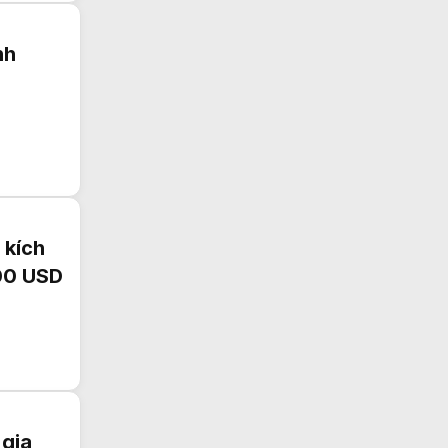
nh
 kích
300 USD
 gia