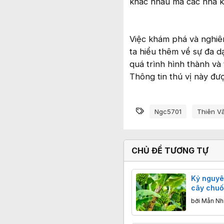
khác nhau mà các nhà k
Việc khám phá và nghiê
ta hiểu thêm về sự đa 
quá trình hình thành và
Thông tin thú vị này đư
Từ khóa
Ngc5701
Thiên V
CHỦ ĐỀ TƯƠNG TỰ
Kỷ nguyê
cây chuố
hơn cott
bởi
Mẫn Nh
thân thiệ