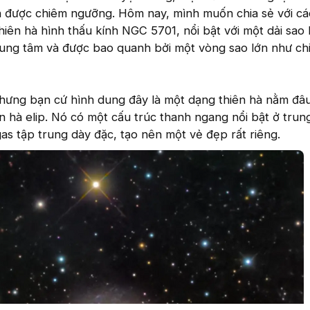
 được chiêm ngưỡng. Hôm nay, mình muốn chia sẻ với cá
hiên hà hình thấu kính NGC 5701, nổi bật với một dải sao 
ung tâm và được bao quanh bởi một vòng sao lớn như ch
hưng bạn cứ hình dung đây là một dạng thiên hà nằm đâu
ên hà elip. Nó có một cấu trúc thanh ngang nổi bật ở trun
gas tập trung dày đặc, tạo nên một vẻ đẹp rất riêng.