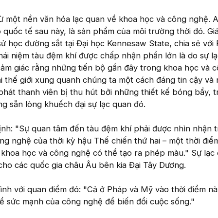
từ một nền văn hóa lạc quan về khoa học và công nghệ. A
 quốc tế sau này, là sản phẩm của môi trường thời đó. Gi
 sử học đường sắt tại Đại học Kennesaw State, chia sẻ với
hái niệm tàu đệm khí được chấp nhận phần lớn là do sự l
cảm giác rằng những tiến bộ gần đây trong khoa học và 
ại thế giới xung quanh chúng ta một cách đáng tin cậy và
hát thanh viên bị thu hút bởi những thiết kế bóng bẩy, 
g sẵn lòng khuếch đại sự lạc quan đó.
ịnh: "Sự quan tâm đến tàu đệm khí phải được nhìn nhận t
ông nghệ của thời kỳ hậu Thế chiến thứ hai – một thời đi
g khoa học và công nghệ có thể tạo ra phép màu." Sự lạc
cho các quốc gia châu Âu bên kia Đại Tây Dương.
nh với quan điểm đó: "Cả ở Pháp và Mỹ vào thời điểm nà
về sức mạnh của công nghệ để biến đổi cuộc sống."