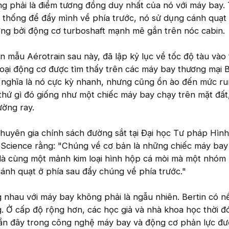
ng phải là điểm tương đồng duy nhất của nó với máy bay. 
 thống để đẩy mình về phía trước, nó sử dụng cánh quạt
ng bởi động cơ turboshaft mạnh mẽ gắn trên nóc cabin.
mẫu Aérotrain sau này, đã lập kỷ lục về tốc độ tàu vào 
oại động cơ được tìm thấy trên các máy bay thương mại 
ó nghĩa là nó cực kỳ nhanh, nhưng cũng ồn ào đến mức r
thứ gì đó giống như một chiếc máy bay chạy trên mặt đất,
ờng ray.
huyên gia chính sách đường sắt tại Đại học Tư pháp Hìn
r Science rằng: "Chúng về cơ bản là những chiếc máy bay
là cùng một mảnh kim loại hình hộp cá mòi mà một nhóm 
cánh quạt ở phía sau đẩy chúng về phía trước."
 nhau với máy bay không phải là ngẫu nhiên. Bertin có n
. Ở cấp độ rộng hơn, các học giả và nhà khoa học thời đ
gần đây trong công nghệ máy bay và động cơ phản lực đượ