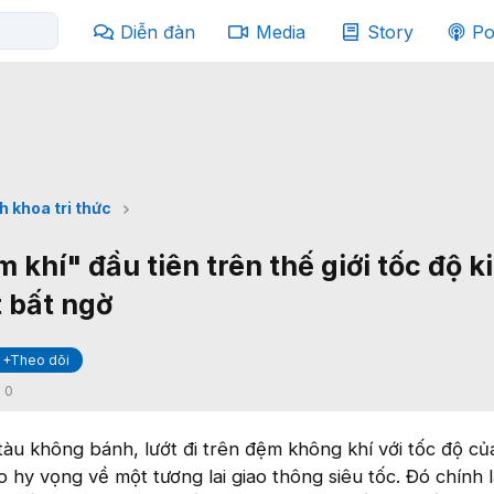
Diễn đàn
Media
Story
Po
h khoa tri thức
khí" đầu tiên trên thế giới tốc độ k
t bất ngờ
+Theo dõi
:
0
àu không bánh, lướt đi trên đệm không khí với tốc độ c
 hy vọng về một tương lai giao thông siêu tốc. Đó chính 