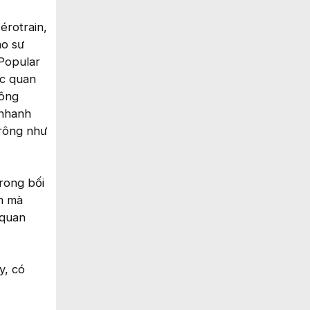
érotrain,
áo sư
 Popular
ạc quan
công
 nhanh
trông như
rong bối
ểm mà
 quan
y, có