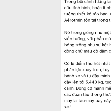
Trong bối cảnh tương la
cứu tình hình, hoặc ít n
tưởng thiết kế táo bạo
Aérotrain tồn tại trong 
Nó trông giống như một
viễn tưởng, với phần m
bóng trông như sự kết hợ
dòng chữ màu đỏ đậm c
Có lẽ điểm thu hút nhất
phản lực xoay tròn, tùy
bánh xe và tự đẩy mình
đẩy lên tới 5.443 kg, t
cánh. Động cơ mạnh mẽ 
các đoàn tàu thông thườ
máy lai tàu-máy bay này
xe."