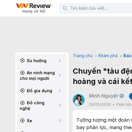
Trang chủ
Khám phá
Bác
Xu hướng
Chuyến "tàu đệm 
An ninh mạng
cho mọi người
hoàng và cái kế
Đồ gia dụng
Minh Nguyệt
✔
Đồ công
29/05/2026
Phản hồi
nghệ
Tưởng tượng một đoàn t
Xe
bay phản lực, mang theo