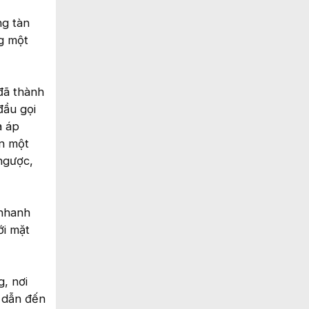
ng tàn
ng một
đã thành
đầu gọi
à áp
ên một
ngược,
 nhanh
ới mặt
, nơi
 dẫn đến