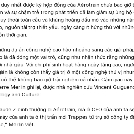
 duy nhất được ký hợp đồng của Aérotrain chưa bao giờ 
vốn và sự chậm trễ trong phát triển đã làm giảm sự ủng hộ
uy thoái toàn cầu và khủng hoảng dầu mỏ vào những nă
, nguồn tài trợ thiết yếu, ngày càng ít hứng thú với nhữ
ốn thời gian.
những dự án công nghệ cao hào nhoáng sang các giải phá
 là đã đóng một vai trò, cũng như nhận thức rằng những
i nhà giàu. Với chi phí sinh hoạt hàng ngày tăng cao, ngư
ản là không còn thấy giá trị ở một công nghệ thú vị như
có thể không bao giờ trải nghiệm cá nhân. Cảm giác này
erre Merlin ghi lại, được nhà nghiên cứu Vincent Guigueno
logy and Culture:
ude Z bình thường đi Aérotrain, mà là CEO của anh ta sẽ
áy của anh ta ở thị trấn mới Trappes từ trụ sở công ty đặ
," Merlin viết.