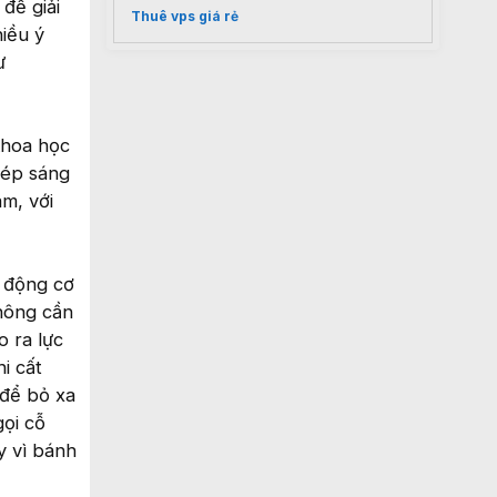
để giải
Thuê vps giá rẻ
hiều ý
ư
khoa học
hép sáng
am, với
c động cơ
không cần
 ra lực
i cất
 để bỏ xa
gọi cỗ
y vì bánh