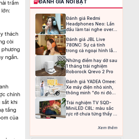
ĐÁNH GIÁ NỔI BẬT
hải trầm
 lớn:
Đánh giá Redmi
Headphones Neo: Lần
đầu làm tai nghe over-
ầy thách
ear, Redmi chọn cách đi
Đánh giá JBL Live
an toàn
ng còi
780NC: Sự cá tính
à phương
trong cả ngoại hình lẫn
chất âm
ạy ngắn.
Những điểm hay dở sau
1 tháng trải nghiệm
Roborock Qrevo 2 Pro
Đánh giá YADEA Omee:
hanh
Xe máy điện nhỏ xinh,
thông minh “đo ni đóng
ược chính
giày” cho nữ sinh
sắt khi
Trải nghiệm TV SQD-
MiniLED C8L: màu sắc
hạ tầng
rực rỡ chưa từng thấy ở
 bom của
TV LCD
Xem thêm