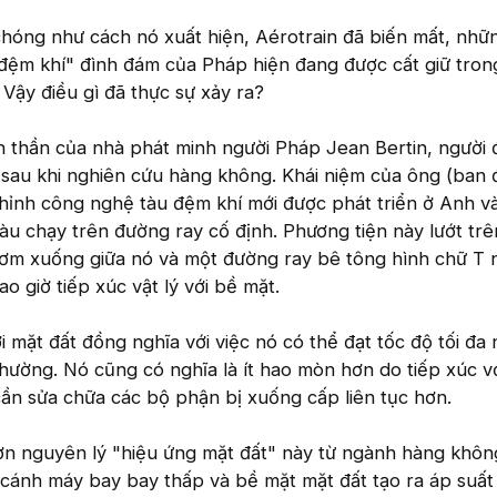
óng như cách nó xuất hiện, Aérotrain đã biến mất, nhữ
 đệm khí" đình đám của Pháp hiện đang được cất giữ tro
 Vậy điều gì đã thực sự xảy ra?
nh thần của nhà phát minh người Pháp Jean Bertin, người 
e sau khi nghiên cứu hàng không. Khái niệm của ông (ban 
chỉnh công nghệ tàu đệm khí mới được phát triển ở Anh v
u chạy trên đường ray cố định. Phương tiện này lướt tr
ơm xuống giữa nó và một đường ray bê tông hình chữ T 
 giờ tiếp xúc vật lý với bề mặt.
i mặt đất đồng nghĩa với việc nó có thể đạt tốc độ tối đa
hường. Nó cũng có nghĩa là ít hao mòn hơn do tiếp xúc v
 cần sửa chữa các bộ phận bị xuống cấp liên tục hơn.
ợn nguyên lý "hiệu ứng mặt đất" này từ ngành hàng không
 cánh máy bay bay thấp và bề mặt mặt đất tạo ra áp suất