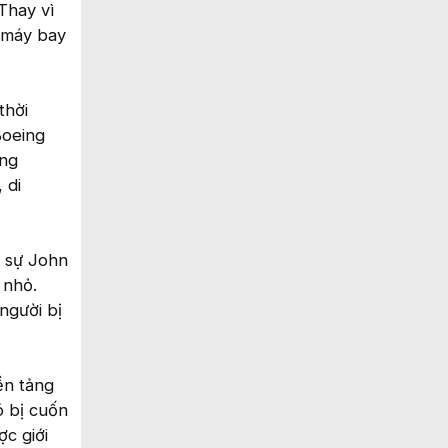
Thay vì
 máy bay
thời
Boeing
ung
 di
h sự John
 nhỏ.
người bị
ền tảng
ó bị cuốn
c giới