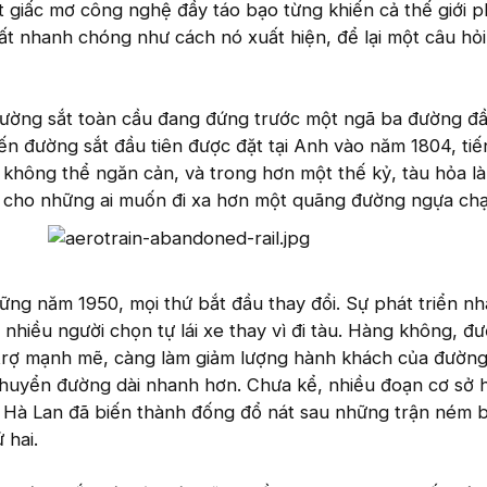
 giấc mơ công nghệ đầy táo bạo từng khiến cả thế giới p
mất nhanh chóng như cách nó xuất hiện, để lại một câu hỏi
đường sắt toàn cầu đang đứng trước một ngã ba đường đ
ến đường sắt đầu tiên được đặt tại Anh vào năm 1804, tiế
 không thể ngăn cản, và trong hơn một thế kỷ, tàu hỏa l
h cho những ai muốn đi xa hơn một quãng đường ngựa ch
ng năm 1950, mọi thứ bắt đầu thay đổi. Sự phát triển n
 nhiều người chọn tự lái xe thay vì đi tàu. Hàng không, đ
rợ mạnh mẽ, càng làm giảm lượng hành khách của đường 
huyển đường dài nhanh hơn. Chưa kể, nhiều đoạn cơ sở 
à Hà Lan đã biến thành đống đổ nát sau những trận ném
 hai.