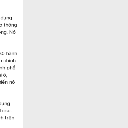
 dụng
ao thông
ông. Nó
 80 hành
n chính
ành phố
i ô,
hiến nó
 dựng
toise.
h trên