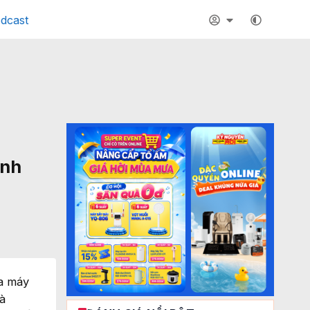
dcast
inh
ủa máy
là