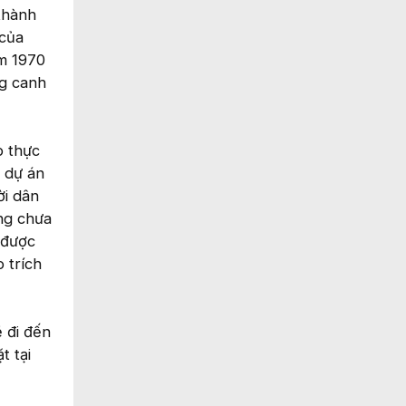
thành
 của
m 1970
ng canh
p thực
 dự án
ời dân
ng chưa
 được
 trích
 đi đến
t tại