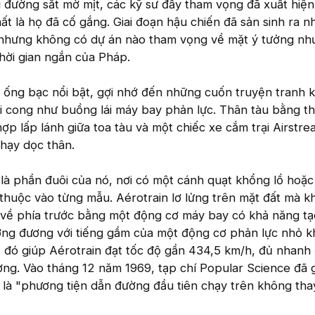
i đường sắt mờ mịt, các kỹ sư đầy tham vọng đã xuất hiện 
hất là họ đã cố gắng. Giai đoạn hậu chiến đã sản sinh ra n
, nhưng không có dự án nào tham vọng về mặt ý tưởng nh
thời gian ngắn của Pháp.
 ống bạc nổi bật, gợi nhớ đến những cuốn truyện tranh 
ũi cong như buồng lái máy bay phản lực. Thân tàu bằng t
p lấp lánh giữa toa tàu và một chiếc xe cắm trại Airstre
hạy dọc thân.
 là phần đuôi của nó, nơi có một cánh quạt khổng lồ hoặ
 thuộc vào từng mẫu. Aérotrain lơ lửng trên mặt đất mà 
 về phía trước bằng một động cơ máy bay có khả năng tạo
ương đương với tiếng gầm của một động cơ phản lực nhỏ kh
đó giúp Aérotrain đạt tốc độ gần 434,5 km/h, đủ nhanh
ng. Vào tháng 12 năm 1969, tạp chí Popular Science đã 
 là "phương tiện dẫn đường đầu tiên chạy trên không tha