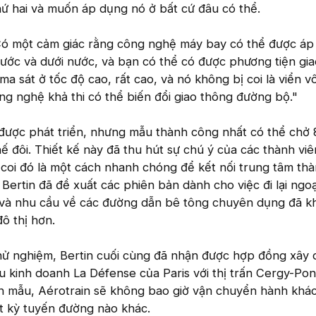
hứ hai và muốn áp dụng nó ở bất cứ đâu có thể.
Có một cảm giác rằng công nghệ máy bay có thể được áp
nước và dưới nước, và bạn có thể có được phương tiện gi
a sát ở tốc độ cao, rất cao, và nó không bị coi là viển v
ng nghệ khả thi có thể biến đổi giao thông đường bộ."
ược phát triển, nhưng mẫu thành công nhất có thể chở
ế đôi. Thiết kế này đã thu hút sự chú ý của các thành viê
coi đó là một cách nhanh chóng để kết nối trung tâm th
Bertin đã đề xuất các phiên bản dành cho việc đi lại ngoạ
 và nhu cầu về các đường dẫn bê tông chuyên dụng đã k
ô thị hơn.
ử nghiệm, Bertin cuối cùng đã nhận được hợp đồng xây
 kinh doanh La Défense của Paris với thị trấn Cergy-Pon
 mẫu, Aérotrain sẽ không bao giờ vận chuyển hành khác
t kỳ tuyến đường nào khác.