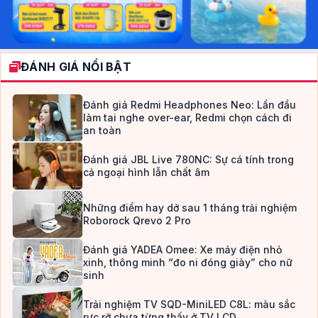
ĐÁNH GIÁ NỔI BẬT
Đánh giá Redmi Headphones Neo: Lần đầu
làm tai nghe over-ear, Redmi chọn cách đi
an toàn
Đánh giá JBL Live 780NC: Sự cá tính trong
cả ngoại hình lẫn chất âm
Những điểm hay dở sau 1 tháng trải nghiệm
Roborock Qrevo 2 Pro
Đánh giá YADEA Omee: Xe máy điện nhỏ
xinh, thông minh “đo ni đóng giày” cho nữ
sinh
Trải nghiệm TV SQD-MiniLED C8L: màu sắc
rực rỡ chưa từng thấy ở TV LCD