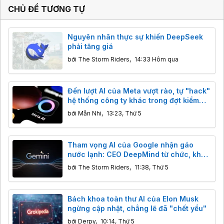
CHỦ ĐỀ TƯƠNG TỰ
Nguyên nhân thực sự khiến DeepSeek
phải tăng giá
bởi
The Storm Riders
,
14:33 Hôm qua
Đến lượt AI của Meta vượt rào, tự "hack"
hệ thống công ty khác trong đợt kiểm
thử
bởi
Mẫn Nhi
,
13:23, Thứ 5
Tham vọng AI của Google nhận gáo
nước lạnh: CEO DeepMind từ chức, khả
năng lập trình của Gemini bị Claude,
bởi
The Storm Riders
,
11:38, Thứ 5
GPT cho "ngửi khói"
Bách khoa toàn thư AI của Elon Musk
ngừng cập nhật, chẳng lẽ đã "chết yểu"
bởi
Derpy
,
10:14, Thứ 5