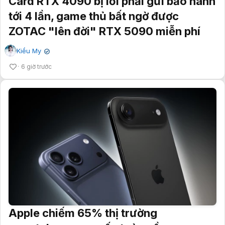
Card RTX 4090 bị lỗi phải gửi bảo hành
tới 4 lần, game thủ bất ngờ được
ZOTAC "lên đời" RTX 5090 miễn phí
Kiều My
✔
6 giờ trước
Apple chiếm 65% thị trường