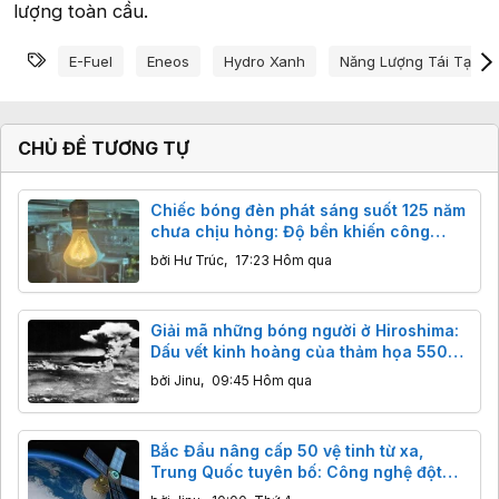
lượng toàn cầu.
Từ khóa
E-Fuel
Eneos
Hydro Xanh
Năng Lượng Tái Tạo
CHỦ ĐỀ TƯƠNG TỰ
Chiếc bóng đèn phát sáng suốt 125 năm
chưa chịu hỏng: Độ bền khiến công
nghệ hiện đại cũng phải ngả nón
bởi
Hư Trúc
,
17:23 Hôm qua
Giải mã những bóng người ở Hiroshima:
Dấu vết kinh hoàng của thảm họa 5500
độ C
bởi
Jinu
,
09:45 Hôm qua
Bắc Đẩu nâng cấp 50 vệ tinh từ xa,
Trung Quốc tuyên bố: Công nghệ đột
phá, độ chính xác centimet vượt trội