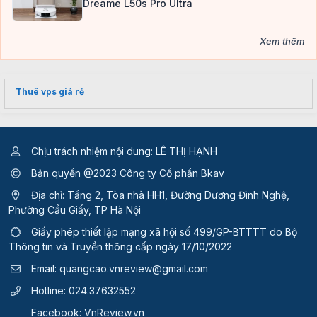
Dreame L50s Pro Ultra
Xem thêm
Thuê vps giá rẻ
Chịu trách nhiệm nội dung: LÊ THỊ HẠNH
Bản quyền @2023 Công ty Cổ phần Bkav
Địa chỉ: Tầng 2, Tòa nhà HH1, Đường Dương Đình Nghệ,
Phường Cầu Giấy, TP Hà Nội
Giấy phép thiết lập mạng xã hội số 499/GP-BTTTT
do Bộ
Thông tin và Truyền thông cấp ngày 17/10/2022
Email:
quangcao.vnreview@gmail.com
Hotline:
024.37632552
Facebook:
VnReview.vn