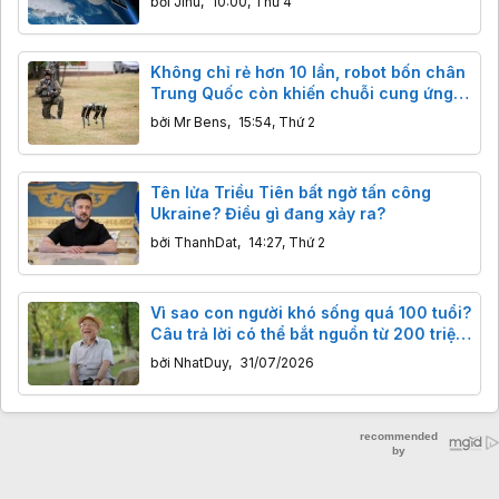
bởi
Jinu
,
10:00, Thứ 4
GPS
Không chỉ rẻ hơn 10 lần, robot bốn chân
Trung Quốc còn khiến chuỗi cung ứng
phương Tây rơi vào thế khó như thế nào?
bởi
Mr Bens
,
15:54, Thứ 2
Tên lửa Triều Tiên bất ngờ tấn công
Ukraine? Điều gì đang xảy ra?
bởi
ThanhDat
,
14:27, Thứ 2
Vì sao con người khó sống quá 100 tuổi?
Câu trả lời có thể bắt nguồn từ 200 triệu
năm trước
bởi
NhatDuy
,
31/07/2026