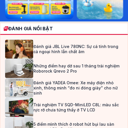
ĐÁNH GIÁ NỔI BẬT
Đánh giá JBL Live 780NC: Sự cá tính trong
cả ngoại hình lẫn chất âm
Những điểm hay dở sau 1 tháng trải nghiệm
Roborock Qrevo 2 Pro
Đánh giá YADEA Omee: Xe máy điện nhỏ
xinh, thông minh “đo ni đóng giày” cho nữ
sinh
Trải nghiệm TV SQD-MiniLED C8L: màu sắc
rực rỡ chưa từng thấy ở TV LCD
5 điểm mình thích ở robot hút bụi lau sàn