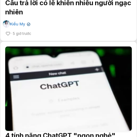
Câu trả lời có lẽ khiến nhiều người ngạc
nhiên
Kiều My
✔
5 giờ trước
4 tính năng ChatGPT "ngon nghẻ"