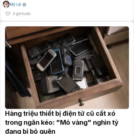
Mỹ Lệ
✔
3 giờ trước
Hàng triệu thiết bị điện tử cũ cất xó
trong ngăn kéo: "Mỏ vàng" nghìn tỷ
đang bị bỏ quên