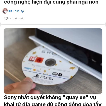
công nghệ hiện đại cũng phải ngả nón
Hư Trúc
✔
4 giờ trước
Sony nhất quyết không "quay xe" vụ
khai tử đĩa game dù cộng đồng dọa tẩy