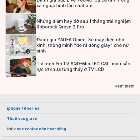
cả ngoại hình lẫn chất âm
Những điểm hay dở sau 1 tháng trải nghiệm
Roborock Qrevo 2 Pro
Đánh giá YADEA Omee: Xe máy điện nhỏ
xinh, thông minh “đo ni đóng giày” cho nữ
sinh
Trải nghiệm TV SQD-MiniLED C8L: màu sắc
rực rỡ chưa từng thấy ở TV LCD
Xem thêm
iphone 18 series
Thuê vps giá rẻ
link
code roblox còn hoạt động