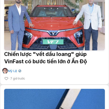
Chiến lược "vết dầu loang" giúp
VinFast có bước tiến lớn ở Ấn Độ
Mỹ Lệ
✔
7 giờ trước