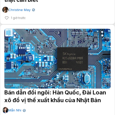
Christine May
✔
1 giờ trước
Bán dẫn đổi ngôi: Hàn Quốc, Đài Loan
xô đổ vị thế xuất khẩu của Nhật Bản
Mẫn Nhi
✔