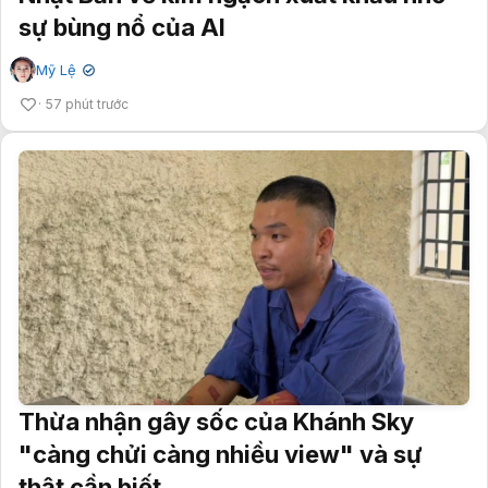
sự bùng nổ của AI
Mỹ Lệ
✔
57 phút trước
Thừa nhận gây sốc của Khánh Sky
"càng chửi càng nhiều view" và sự
thật cần biết