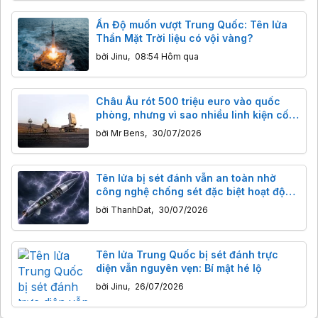
Ấn Độ muốn vượt Trung Quốc: Tên lửa
Thần Mặt Trời liệu có vội vàng?
bởi
Jinu
,
08:54 Hôm qua
Châu Âu rót 500 triệu euro vào quốc
phòng, nhưng vì sao nhiều linh kiện cốt
lõi vẫn được cho là đến từ Trung Quốc?
bởi
Mr Bens
,
30/07/2026
Tên lửa bị sét đánh vẫn an toàn nhờ
công nghệ chống sét đặc biệt hoạt động
ra sao?
bởi
ThanhDat
,
30/07/2026
Tên lửa Trung Quốc bị sét đánh trực
diện vẫn nguyên vẹn: Bí mật hé lộ
bởi
Jinu
,
26/07/2026