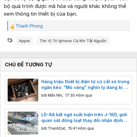
bộ quá trình được mã hóa và người khác không thể
xem thông tin thiết bị của bạn.
Thanh Phong
C
ả
Từ khóa
m
Apple
Tìm Vị Trí Iphone Cả Khi Tắt Nguồn
x
ú
c
:
CHỦ ĐỀ TƯƠNG TỰ
Hàng triệu thiết bị điện tử cũ cất xó trong
ngăn kéo: "Mỏ vàng" nghìn tỷ đang bị bỏ
quên
bởi
Mẫn Nhi
,
17:30 Hôm qua
LD-8A bất ngờ xuất hiện trên J-16D, giới
quan sát đồng loạt thay đổi nhận định về
tên lửa chống radar mới của Trung
bởi
ThanhDat
,
15:41 Hôm qua
Quốc