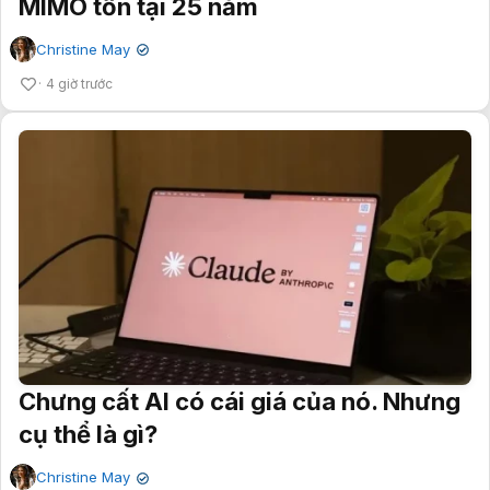
MIMO tồn tại 25 năm
Christine May
✔
4 giờ trước
Chưng cất AI có cái giá của nó. Nhưng
cụ thể là gì?
Christine May
✔