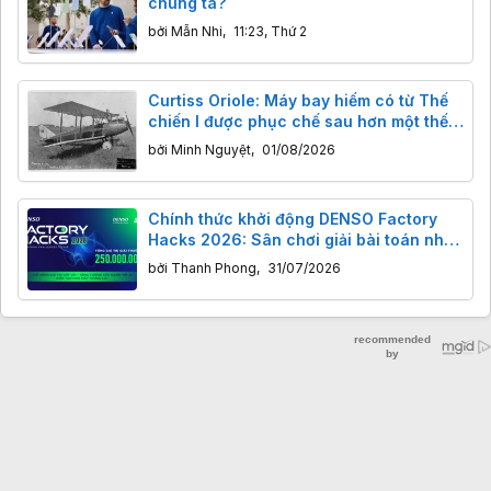
chúng ta?
bởi
Mẫn Nhi
,
11:23, Thứ 2
Curtiss Oriole: Máy bay hiếm có từ Thế
chiến I được phục chế sau hơn một thế
kỷ
bởi
Minh Nguyệt
,
01/08/2026
Chính thức khởi động DENSO Factory
Hacks 2026: Sân chơi giải bài toán nhà
máy thông minh cho giới trẻ Việt
bởi
Thanh Phong
,
31/07/2026