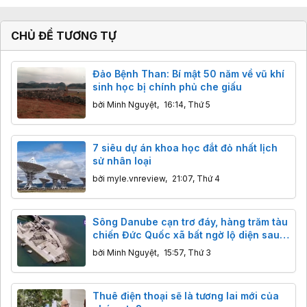
CHỦ ĐỀ TƯƠNG TỰ
Đảo Bệnh Than: Bí mật 50 năm về vũ khí
sinh học bị chính phủ che giấu
bởi
Minh Nguyệt
,
16:14, Thứ 5
7 siêu dự án khoa học đắt đỏ nhất lịch
sử nhân loại
bởi
myle.vnreview
,
21:07, Thứ 4
Sông Danube cạn trơ đáy, hàng trăm tàu
chiến Đức Quốc xã bất ngờ lộ diện sau
80 năm
bởi
Minh Nguyệt
,
15:57, Thứ 3
Thuê điện thoại sẽ là tương lai mới của