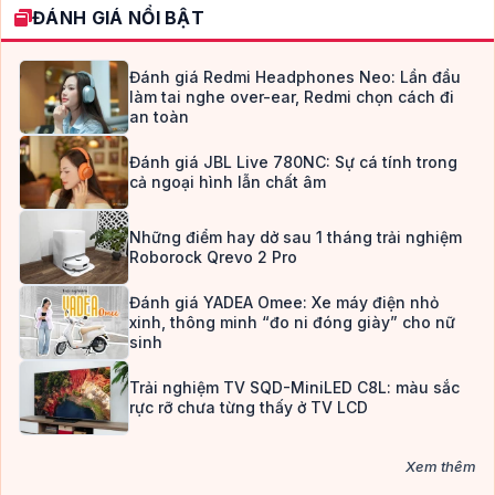
ĐÁNH GIÁ NỔI BẬT
Đánh giá Redmi Headphones Neo: Lần đầu
làm tai nghe over-ear, Redmi chọn cách đi
an toàn
Đánh giá JBL Live 780NC: Sự cá tính trong
cả ngoại hình lẫn chất âm
Những điểm hay dở sau 1 tháng trải nghiệm
Roborock Qrevo 2 Pro
Đánh giá YADEA Omee: Xe máy điện nhỏ
xinh, thông minh “đo ni đóng giày” cho nữ
sinh
Trải nghiệm TV SQD-MiniLED C8L: màu sắc
rực rỡ chưa từng thấy ở TV LCD
Xem thêm