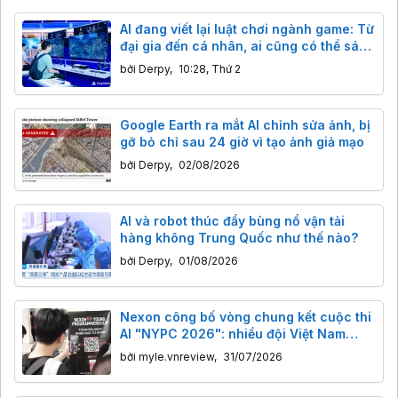
AI đang viết lại luật chơi ngành game: Từ
đại gia đến cá nhân, ai cũng có thể sáng
tạo
bởi
Derpy
,
10:28, Thứ 2
Google Earth ra mắt AI chỉnh sửa ảnh, bị
gỡ bỏ chỉ sau 24 giờ vì tạo ảnh giả mạo
bởi
Derpy
,
02/08/2026
AI và robot thúc đẩy bùng nổ vận tải
hàng không Trung Quốc như thế nào?
bởi
Derpy
,
01/08/2026
Nexon công bố vòng chung kết cuộc thi
AI "NYPC 2026": nhiều đội Việt Nam
giành vé đến Seoul
bởi
myle.vnreview
,
31/07/2026