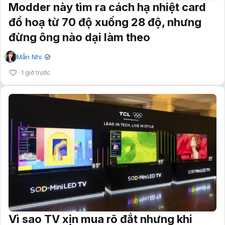
Modder này tìm ra cách hạ nhiệt card
đồ hoạ từ 70 độ xuống 28 độ, nhưng
đừng ông nào dại làm theo
Mẫn Nhi
✔
1 giờ trước
Vì sao TV xịn mua rõ đắt nhưng khi