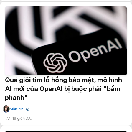
Quá giỏi tìm lỗ hổng bảo mật, mô hình
AI mới của OpenAI bị buộc phải "bấm
phanh"
Mẫn Nhi
✔
18 giờ trước