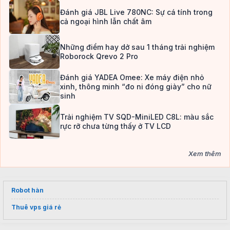
Đánh giá JBL Live 780NC: Sự cá tính trong
cả ngoại hình lẫn chất âm
Những điểm hay dở sau 1 tháng trải nghiệm
Roborock Qrevo 2 Pro
Đánh giá YADEA Omee: Xe máy điện nhỏ
xinh, thông minh “đo ni đóng giày” cho nữ
sinh
Trải nghiệm TV SQD-MiniLED C8L: màu sắc
rực rỡ chưa từng thấy ở TV LCD
Xem thêm
Robot hàn
Thuê vps giá rẻ