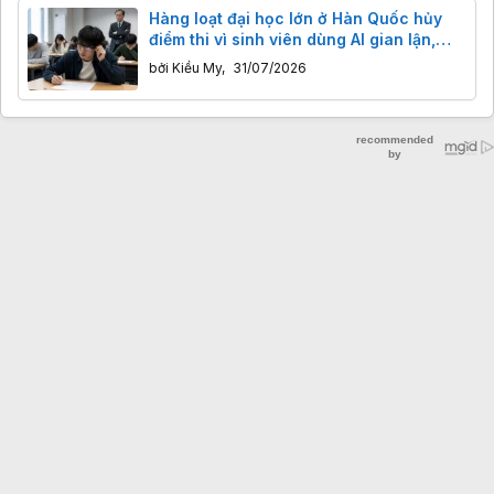
Hàng loạt đại học lớn ở Hàn Quốc hủy
điểm thi vì sinh viên dùng AI gian lận,
phải quay lại thi viết tay
bởi
Kiều My
,
31/07/2026