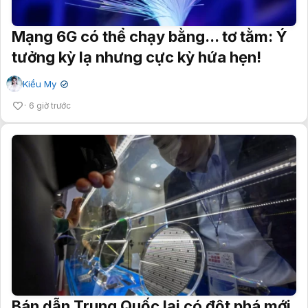
Mạng 6G có thể chạy bằng... tơ tằm: Ý
tưởng kỳ lạ nhưng cực kỳ hứa hẹn!
Kiều My
✔
6 giờ trước
Bán dẫn Trung Quốc lại có đột phá mới,