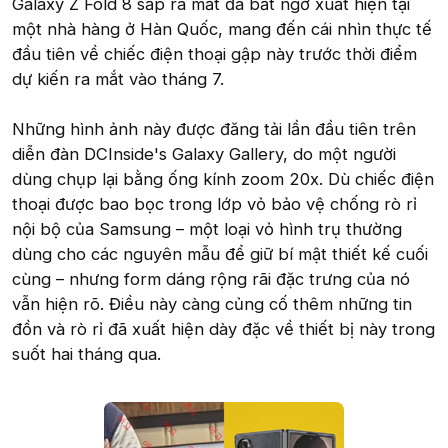
Galaxy Z Fold 8 sắp ra mắt đã bất ngờ xuất hiện tại
một nhà hàng ở Hàn Quốc, mang đến cái nhìn thực tế
đầu tiên về chiếc điện thoại gập này trước thời điểm
dự kiến ra mắt vào tháng 7.
Những hình ảnh này được đăng tải lần đầu tiên trên
diễn đàn DCInside's Galaxy Gallery, do một người
dùng chụp lại bằng ống kính zoom 20x. Dù chiếc điện
thoại được bao bọc trong lớp vỏ bảo vệ chống rò rỉ
nội bộ của Samsung – một loại vỏ hình trụ thường
dùng cho các nguyên mẫu để giữ bí mật thiết kế cuối
cùng – nhưng form dáng rộng rãi đặc trưng của nó
vẫn hiện rõ. Điều này càng củng cố thêm những tin
đồn và rò rỉ đã xuất hiện dày đặc về thiết bị này trong
suốt hai tháng qua.