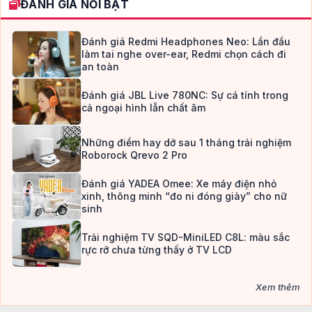
ĐÁNH GIÁ NỔI BẬT
Đánh giá Redmi Headphones Neo: Lần đầu
làm tai nghe over-ear, Redmi chọn cách đi
an toàn
Đánh giá JBL Live 780NC: Sự cá tính trong
cả ngoại hình lẫn chất âm
Những điểm hay dở sau 1 tháng trải nghiệm
Roborock Qrevo 2 Pro
Đánh giá YADEA Omee: Xe máy điện nhỏ
xinh, thông minh “đo ni đóng giày” cho nữ
sinh
Trải nghiệm TV SQD-MiniLED C8L: màu sắc
rực rỡ chưa từng thấy ở TV LCD
Xem thêm