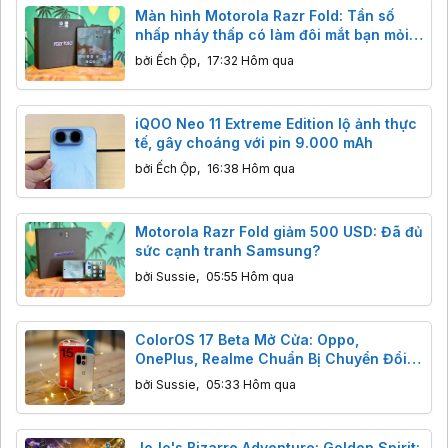
Màn hình Motorola Razr Fold: Tần số
nhấp nháy thấp có làm đôi mắt bạn mỏi
mệt?
bởi
Ếch Ộp
,
17:32 Hôm qua
iQOO Neo 11 Extreme Edition lộ ảnh thực
tế, gây choáng với pin 9.000 mAh
bởi
Ếch Ộp
,
16:38 Hôm qua
Motorola Razr Fold giảm 500 USD: Đã đủ
sức cạnh tranh Samsung?
bởi
Sussie
,
05:55 Hôm qua
ColorOS 17 Beta Mở Cửa: Oppo,
OnePlus, Realme Chuẩn Bị Chuyển Đổi
Nền Tảng
bởi
Sussie
,
05:33 Hôm qua
JoJo's Bizarre Adventure: Golden Spirit: