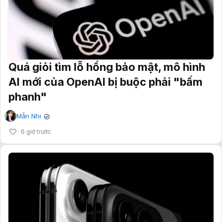
Quá giỏi tìm lỗ hổng bảo mật, mô hình
AI mới của OpenAI bị buộc phải "bấm
phanh"
Mẫn Nhi
✔
6 giờ trước