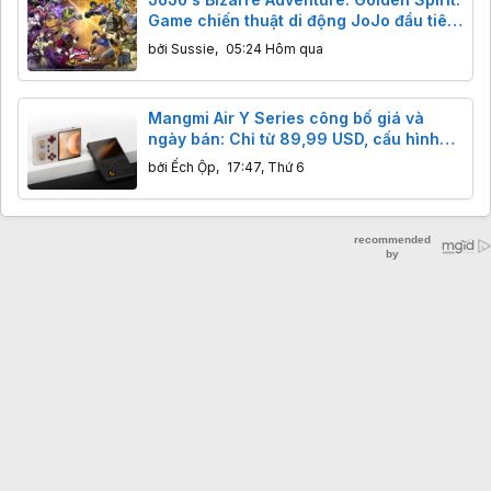
Game chiến thuật di động JoJo đầu tiên
ra mắt toàn cầu 13/8
bởi
Sussie
,
05:24 Hôm qua
Mangmi Air Y Series công bố giá và
ngày bán: Chỉ từ 89,99 USD, cấu hình
vượt trội đối thủ
bởi
Ếch Ộp
,
17:47, Thứ 6