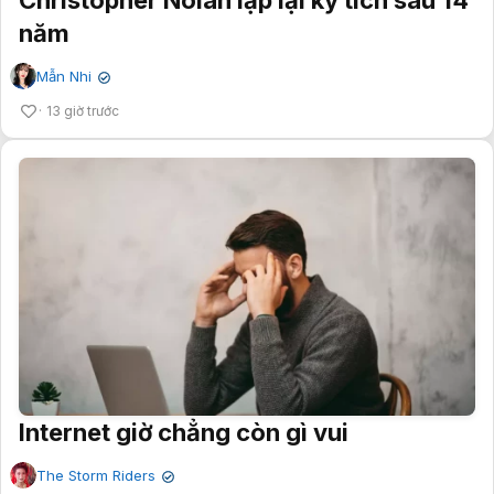
Christopher Nolan lập lại kỳ tích sau 14
năm
Mẫn Nhi
✔
13 giờ trước
Internet giờ chẳng còn gì vui
The Storm Riders
✔