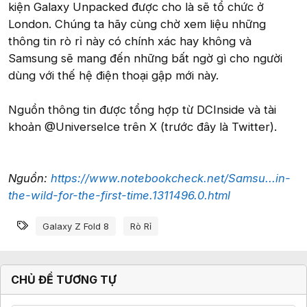
kiện Galaxy Unpacked được cho là sẽ tổ chức ở
London. Chúng ta hãy cùng chờ xem liệu những
thông tin rò rỉ này có chính xác hay không và
Samsung sẽ mang đến những bất ngờ gì cho người
dùng với thế hệ điện thoại gập mới này.
Nguồn thông tin được tổng hợp từ DCInside và tài
khoản @UniverseIce trên X (trước đây là Twitter).
Nguồn:
https://www.notebookcheck.net/Samsu...in-
the-wild-for-the-first-time.1311496.0.html
Từ khóa
Galaxy Z Fold 8
Rò Rỉ
CHỦ ĐỀ TƯƠNG TỰ