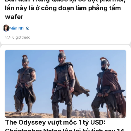
lần này là ở công đoạn làm phẳng tấm
wafer
Mẫn Nhi
✔
6 giờ trước
The Odyssey vượt mốc 1 tỷ USD: