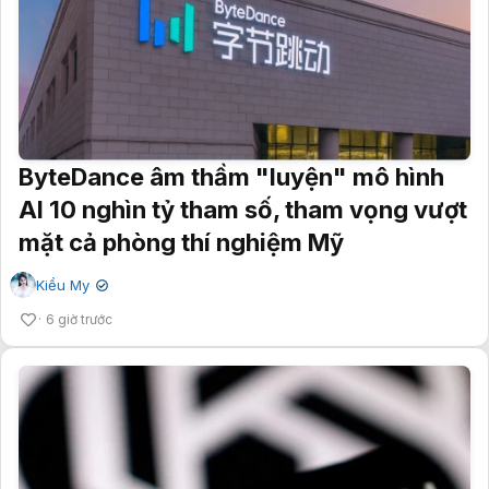
ByteDance âm thầm "luyện" mô hình
AI 10 nghìn tỷ tham số, tham vọng vượt
mặt cả phòng thí nghiệm Mỹ
Kiều My
✔
6 giờ trước