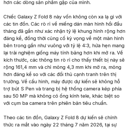
hơn các dòng sản phẩm gập của mình.
Chiếc Galaxy Z Fold 8 này vốn không còn xa lạ gì với
các tin đồn. Các rò rỉ về miếng dán màn hình hồi đầu
tháng đã gần như xác nhận tỷ lệ khung hình rộng hơn
đáng kể, đồng thời củng cố kỳ vọng về một màn hình
bên trong gần như vuông với tỷ lệ 4:3, hứa hẹn mang
lại trải nghiệm giống máy tính bảng hơn khi mở ra. Về
kích thước, các thông tin rò rỉ cho thấy thiết bị này sẽ
rộng 161,4 mm và chỉ mỏng 4,3 mm khi mở ra, mỏng
hơn đáng kể so với các đối thủ cạnh tranh trên thị
trường. Về cấu hình, máy được dự kiến sẽ không hỗ
trợ bút S Pen và trang bị hệ thống camera kép phía
sau 50 MP mà không có ống kính tele, khác biệt so
với cụm ba camera trên phiên bản tiêu chuẩn.
Theo các tin đồn, Galaxy Z Fold 8 dự kiến sẽ chính
thức ra mắt vào ngày 22 tháng 7 năm 2026, tại sự