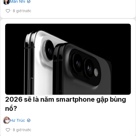
Mẫn Nhi
✔
8 giờ trước
2026 sẽ là năm smartphone gập bùng
nổ?
Hư Trúc
✔
8 giờ trước