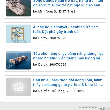
Sông Danube cạn trơ đáy, hàng trăm tàu
chiến Đức Quốc xã bất ngờ lộ diện sau
80 năm
bởi
Minh Nguyệt
,
15:57, Thứ 3
AI bác bỏ giả thuyết Jacobian 87 năm
tuổi: Đột phá gây tranh cãi
bởi
Derpy
,
28/07/2026
Tàu chở hàng chạy bằng năng lượng hạt
nhân: Ý tưởng viễn tưởng hay tương lai
của ngành vận tải biển?
bởi
Derpy
,
26/07/2026
Sau nhiều năm theo dõi dòng Fold, mình
thấy samsung galaxy z fold 8 Ultra là thế
hệ có định hướng rõ ràng nhất
bởi
Nguyễn Thế Đông
,
26/07/2026