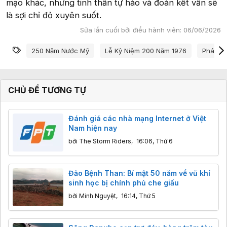
mạo khác, nhưng tinh thần tự hào và đoàn kết vẫn sẽ
là sợi chỉ đỏ xuyên suốt.
Sửa lần cuối bởi điều hành viên:
06/06/2026
Từ khóa
250 Năm Nước Mỹ
Lễ Kỷ Niệm 200 Năm 1976
Pháo H
CHỦ ĐỀ TƯƠNG TỰ
Đánh giá các nhà mạng Internet ở Việt
Nam hiện nay
bởi
The Storm Riders
,
16:06, Thứ 6
Đảo Bệnh Than: Bí mật 50 năm về vũ khí
sinh học bị chính phủ che giấu
bởi
Minh Nguyệt
,
16:14, Thứ 5