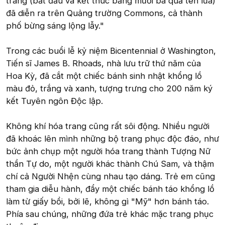
tráng (bắt đầu và kết thúc bằng mười ba quả tên lửa)
đã diễn ra trên Quảng trường Commons, cả thành
phố bừng sáng lộng lẫy."
Trong các buổi lễ kỷ niệm Bicentennial ở Washington,
Tiến sĩ James B. Rhoads, nhà lưu trữ thứ năm của
Hoa Kỳ, đã cắt một chiếc bánh sinh nhật khổng lồ
màu đỏ, trắng và xanh, tượng trưng cho 200 năm ký
kết Tuyên ngôn Độc lập.
Không khí hóa trang cũng rất sôi động. Nhiều người
đã khoác lên mình những bộ trang phục độc đáo, như
bức ảnh chụp một người hóa trang thành Tượng Nữ
thần Tự do, một người khác thành Chú Sam, và thậm
chí cả Người Nhện cùng nhau tạo dáng. Trẻ em cũng
tham gia diễu hành, đẩy một chiếc bánh táo khổng lồ
làm từ giấy bồi, bởi lẽ, không gì "Mỹ" hơn bánh táo.
Phía sau chúng, những đứa trẻ khác mặc trang phục