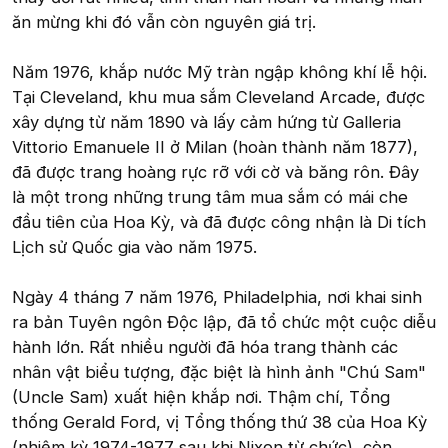
ăn mừng khi đó vẫn còn nguyên giá trị.
Năm 1976, khắp nước Mỹ tràn ngập không khí lễ hội.
Tại Cleveland, khu mua sắm Cleveland Arcade, được
xây dựng từ năm 1890 và lấy cảm hứng từ Galleria
Vittorio Emanuele II ở Milan (hoàn thành năm 1877),
đã được trang hoàng rực rỡ với cờ và băng rôn. Đây
là một trong những trung tâm mua sắm có mái che
đầu tiên của Hoa Kỳ, và đã được công nhận là Di tích
Lịch sử Quốc gia vào năm 1975.
Ngày 4 tháng 7 năm 1976, Philadelphia, nơi khai sinh
ra bản Tuyên ngôn Độc lập, đã tổ chức một cuộc diễu
hành lớn. Rất nhiều người đã hóa trang thành các
nhân vật biểu tượng, đặc biệt là hình ảnh "Chú Sam"
(Uncle Sam) xuất hiện khắp nơi. Thậm chí, Tổng
thống Gerald Ford, vị Tổng thống thứ 38 của Hoa Kỳ
(nhiệm kỳ 1974-1977 sau khi Nixon từ chức), còn