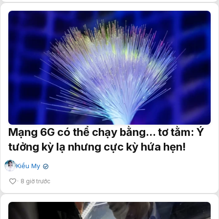
Mạng 6G có thể chạy bằng... tơ tằm: Ý
tưởng kỳ lạ nhưng cực kỳ hứa hẹn!
Kiều My
✔
8 giờ trước