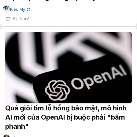
Kiều My
✔
8 giờ trước
Quá giỏi tìm lỗ hổng bảo mật, mô hình
AI mới của OpenAI bị buộc phải "bấm
phanh"