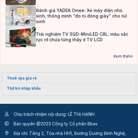
Đánh giá YADEA Omee: Xe máy điện nhỏ
xinh, thông minh “đo ni đóng giày” cho nữ
sinh
Trải nghiệm TV SQD-MiniLED C8L: màu sắc
rực rỡ chưa từng thấy ở TV LCD
Xem thêm
Thuê vps giá rẻ
Thịt bò nhập khẩu
Chịu trách nhiệm nội dung: LÊ THỊ HẠNH
Bản quyền @2023 Công ty Cổ phần Bkav
Địa chỉ: Tầng 2, Tòa nhà HH1, Đường Dương Đình Nghệ,