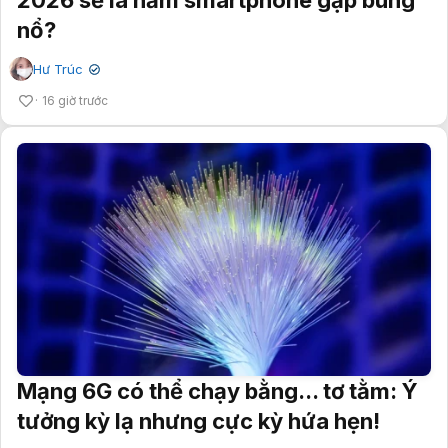
nổ?
Hư Trúc
✔
16 giờ trước
Mạng 6G có thể chạy bằng... tơ tằm: Ý
tưởng kỳ lạ nhưng cực kỳ hứa hẹn!