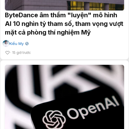
ByteDance âm thầm "luyện" mô hình
AI 10 nghìn tỷ tham số, tham vọng vượt
mặt cả phòng thí nghiệm Mỹ
Kiều My
✔
15 giờ trước