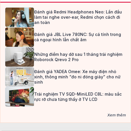
Đánh giá Redmi Headphones Neo: Lần đầu
làm tai nghe over-ear, Redmi chọn cách đi
an toàn
Đánh giá JBL Live 780NC: Sự cá tính trong
cả ngoại hình lẫn chất âm
Những điểm hay dở sau 1 tháng trải nghiệm
Roborock Qrevo 2 Pro
Đánh giá YADEA Omee: Xe máy điện nhỏ
xinh, thông minh “đo ni đóng giày” cho nữ
sinh
Trải nghiệm TV SQD-MiniLED C8L: màu sắc
rực rỡ chưa từng thấy ở TV LCD
Xem thêm