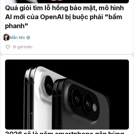
Quá giỏi tìm lỗ hổng bảo mật, mô hình
AI mới của OpenAI bị buộc phải "bấm
phanh"
Mẫn Nhi
✔
16 giờ trước
2026 sẽ là năm smartphone gập bùng