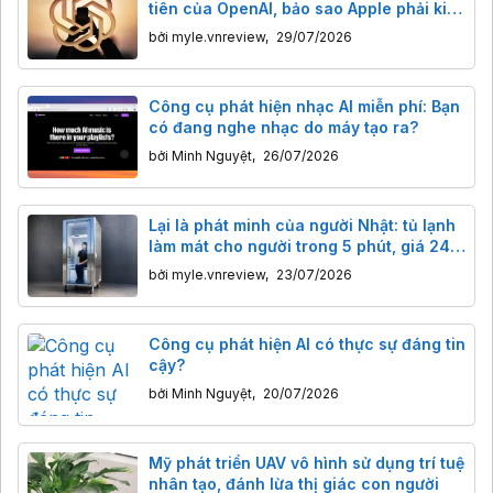
tiên của OpenAI, bảo sao Apple phải kiện
gấp
bởi
myle.vnreview
,
29/07/2026
Công cụ phát hiện nhạc AI miễn phí: Bạn
có đang nghe nhạc do máy tạo ra?
bởi
Minh Nguyệt
,
26/07/2026
Lại là phát minh của người Nhật: tủ lạnh
làm mát cho người trong 5 phút, giá 240
triệu đồng
bởi
myle.vnreview
,
23/07/2026
Công cụ phát hiện AI có thực sự đáng tin
cậy?
bởi
Minh Nguyệt
,
20/07/2026
Mỹ phát triển UAV vô hình sử dụng trí tuệ
nhân tạo, đánh lừa thị giác con người