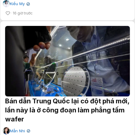
Kiều My
✔
16 giờ trước
Bán dẫn Trung Quốc lại có đột phá mới,
lần này là ở công đoạn làm phẳng tấm
wafer
Mẫn Nhi
✔