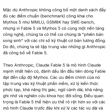
Mặc dù Anthropic không công bố một danh sách đầy
đủ các điểm chuẩn (benchmark) công khai cho
Mythos 5 như MMLU, GSM8K hay SWE-bench,
nhưng vì Fable 5 và Mythos 5 có cùng một nền tảng
công nghệ, chúng ta có thể coi chúng là "phiên bản
song sinh" với các chỉ số kỹ thuật cơ bản tương đồng.
Do đó, chúng ta sẽ tập trung vào những gì Anthropic
đã công bố về Fable 5.
Theo Anthropic, Claude Fable 5 là mô hình Claude
mạnh nhất hiện có, đánh dấu lần đầu tiên dòng Fable
đạt đến cấp độ Mythos. Các ưu điểm chính của nó
tập trung vào kỹ thuật phần mềm, xử lý kiến thức
phức tạp, khả năng thị giác, ngữ cảnh dài, khả năng
ghi nhớ và nghiên cứu khoa học đời sống. Điều quan
trọng là Fable 5 thể hiện ưu thế rõ rệt hơn so với các
mô hình Claude trước đây khi xử lý các tác vụ dài và