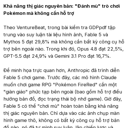
Khả năng thị giác nguyên bản: "Đánh mù" trò chơi
Pokémon mà không cần hỗ trợ
Theo VentureBeat, trong bài kiểm tra GDPpdf tập
trung vào suy luận tài liệu hình ảnh, Fable 5 và
Mythos 5 đạt 29,8% mà không cần bất kỳ công cụ hỗ
trợ bên ngoài nào. Trong khi đó, Opus 4.8 đạt 22,5%,
GPT-5.5 đạt 24,9% và Gemini 3.1 Pro đạt 16,7%.
Để minh họa trực quan hơn, Anthropic đã trình diễn
Fable 5 chơi game. Trước đây, các mô hình Claude
muốn chơi game RPG "Pokémon FireRed" cần một
"giàn giáo" phức tạp bên ngoài (bao gồm hỗ trợ điều
hướng bản đồ, đọc trạng thái bộ nhớ game). Giờ đây,
Fable 5 có thể "chơi mù" hoàn toàn bằng khả năng
thị giác nguyên bản. Chỉ dựa vào các ảnh chụp màn
hình game thô, không có bất kỳ công cụ hỗ trợ bản
đồ nào, nó đã tự mình suy luận, lập chiến lược và