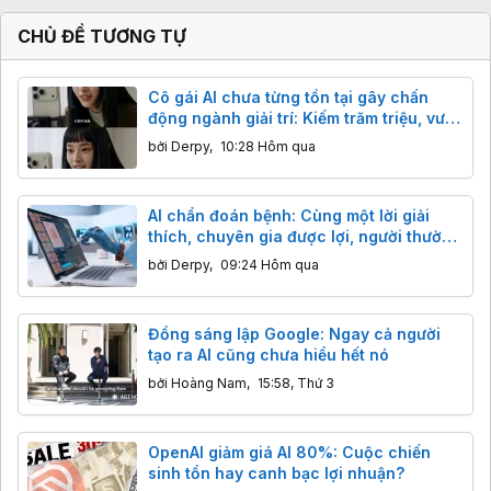
CHỦ ĐỀ TƯƠNG TỰ
Cô gái AI chưa từng tồn tại gây chấn
động ngành giải trí: Kiếm trăm triệu, vượt
mặt sao thật
bởi
Derpy
,
10:28 Hôm qua
AI chẩn đoán bệnh: Cùng một lời giải
thích, chuyên gia được lợi, người thường
bị hại?
bởi
Derpy
,
09:24 Hôm qua
Đồng sáng lập Google: Ngay cả người
tạo ra AI cũng chưa hiểu hết nó
bởi
Hoàng Nam
,
15:58, Thứ 3
OpenAI giảm giá AI 80%: Cuộc chiến
sinh tồn hay canh bạc lợi nhuận?