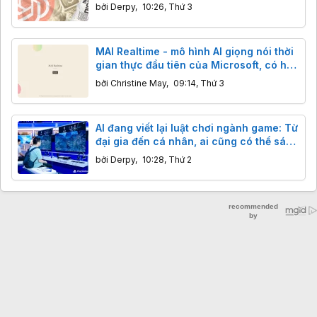
bởi
Derpy
,
10:26, Thứ 3
MAI Realtime - mô hình AI giọng nói thời
gian thực đầu tiên của Microsoft, có hỗ
trợ tiếng Việt
bởi
Christine May
,
09:14, Thứ 3
AI đang viết lại luật chơi ngành game: Từ
đại gia đến cá nhân, ai cũng có thể sáng
tạo
bởi
Derpy
,
10:28, Thứ 2