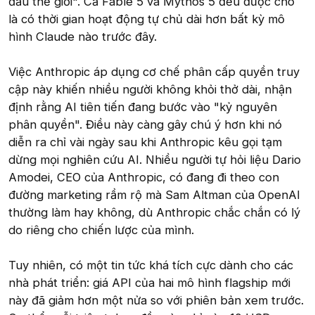
đầu thế giới". Cả Fable 5 và Mythos 5 đều được cho
là có thời gian hoạt động tự chủ dài hơn bất kỳ mô
hình Claude nào trước đây.
Việc Anthropic áp dụng cơ chế phân cấp quyền truy
cập này khiến nhiều người không khỏi thở dài, nhận
định rằng AI tiên tiến đang bước vào "kỷ nguyên
phân quyền". Điều này càng gây chú ý hơn khi nó
diễn ra chỉ vài ngày sau khi Anthropic kêu gọi tạm
dừng mọi nghiên cứu AI. Nhiều người tự hỏi liệu Dario
Amodei, CEO của Anthropic, có đang đi theo con
đường marketing rầm rộ mà Sam Altman của OpenAI
thường làm hay không, dù Anthropic chắc chắn có lý
do riêng cho chiến lược của mình.
Tuy nhiên, có một tin tức khá tích cực dành cho các
nhà phát triển: giá API của hai mô hình flagship mới
này đã giảm hơn một nửa so với phiên bản xem trước.