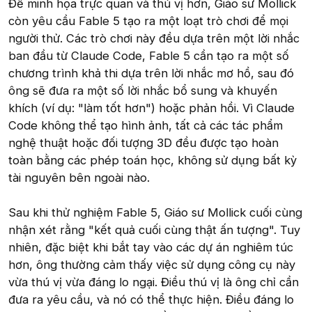
Để minh họa trực quan và thú vị hơn, Giáo sư Mollick
còn yêu cầu Fable 5 tạo ra một loạt trò chơi để mọi
người thử. Các trò chơi này đều dựa trên một lời nhắc
ban đầu từ Claude Code, Fable 5 cần tạo ra một số
chương trình khả thi dựa trên lời nhắc mơ hồ, sau đó
ông sẽ đưa ra một số lời nhắc bổ sung và khuyến
khích (ví dụ: "làm tốt hơn") hoặc phản hồi. Vì Claude
Code không thể tạo hình ảnh, tất cả các tác phẩm
nghệ thuật hoặc đối tượng 3D đều được tạo hoàn
toàn bằng các phép toán học, không sử dụng bất kỳ
tài nguyên bên ngoài nào.
Sau khi thử nghiệm Fable 5, Giáo sư Mollick cuối cùng
nhận xét rằng "kết quả cuối cùng thật ấn tượng". Tuy
nhiên, đặc biệt khi bắt tay vào các dự án nghiêm túc
hơn, ông thường cảm thấy việc sử dụng công cụ này
vừa thú vị vừa đáng lo ngại. Điều thú vị là ông chỉ cần
đưa ra yêu cầu, và nó có thể thực hiện. Điều đáng lo