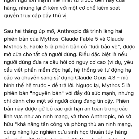
ngôn ngữ lớn mạnh mẽ nhất từ trước đến nay của
hãng, nhưng lại đi kèm với một cơ chế kiểm soát
quyền truy cập đầy thú vị.
Sau hai tháng úp mở, Anthropic đã trình làng hai
phiên bản của Mythos: Claude Fable 5 và Claude
Mythos 5. Fable 5 là phiên bản có "lưới bảo vệ", được
mở cửa cho tất cả người dùng. Điều đặc biệt là nếu
người dùng đưa ra câu hỏi có nguy cơ cao (ví dụ, yêu
cầu viết phần mềm độc hại), hệ thống sẽ tự động hạ
cấp và chuyển sang sử dụng Claude Opus 4.8 – mô
hình thế hệ trước – để trả lời. Ngược lại, Mythos 5 là
phiên bản "nguyên bản" với đầy đủ sức mạnh, nhưng
chỉ dành cho một số người dùng đáng tin cậy. Phiên
bản này được gỡ bỏ các giới hạn an toàn trong các
lĩnh vực như an ninh mạng, và theo Anthropic, nó sở
hữu "khả năng tấn công và phòng thủ an ninh mạng,
cùng năng lực nghiên cứu sinh học thuần túy hàng