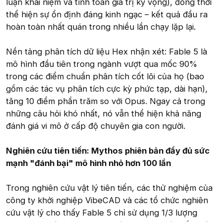
luận khái niệm và tính toán giá trị kỳ vọng), đồng thời
thể hiện sự ổn định đáng kinh ngạc – kết quả đầu ra
hoàn toàn nhất quán trong nhiều lần chạy lặp lại.
Nền tảng phân tích dữ liệu Hex nhận xét: Fable 5 là
mô hình đầu tiên trong ngành vượt qua mốc 90%
trong các điểm chuẩn phân tích cốt lõi của họ (bao
gồm các tác vụ phân tích cực kỳ phức tạp, dài hạn),
tăng 10 điểm phần trăm so với Opus. Ngay cả trong
những câu hỏi khó nhất, nó vẫn thể hiện khả năng
đánh giá vi mô ở cấp độ chuyên gia con người.
Nghiên cứu tiên tiến: Mythos phiên bản đầy đủ sức
mạnh "đánh bại" mô hình nhỏ hơn 100 lần
Trong nghiên cứu vật lý tiên tiến, các thử nghiệm của
công ty khởi nghiệp VibeCAD và các tổ chức nghiên
cứu vật lý cho thấy Fable 5 chỉ sử dụng 1/3 lượng