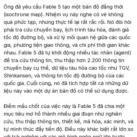
Ông đã yêu cầu Fable 5 tạo một bản đồ đẳng thời
(isochrone map). Nhiệm vụ này nghe có vẻ không
quá phức tạp, nhưng thực tế lại rất rắc rối. Nó đòi hỏi
phải tra cứu chuyến bay, lịch trình tàu hỏa, đánh giá
tốc độ đường bộ, và xử lý mối quan hệ giữa các quốc
gia, phương tiện giao thông, và chi phí thời gian khác
nhau. Fable 5 đã tự khởi động nhiều tác nhân (agent)
để tra cứu thông tin, thu thập hơn 2.200 thông tin
chuyến bay cụ thể, dữ liệu tàu hỏa cao tốc như TGV,
Shinkansen, và thông tin tốc độ đường bộ của các
quốc gia. Cuối cùng, nó đã tích hợp tất cả những dữ
liệu này vào một dự án bản đồ có thể sử dụng được.
Điểm mấu chốt của việc này là Fable 5 đã chia một
mục tiêu mơ hồ thành nhiều giai đoạn như nghiên
cứu, thu thập thông tin, thiết kế, mã hóa, xác minh, và
tự mình thúc đẩy tiến độ. Điều này khác biệt rất lớn so
với trải nghiệm với các mô hình ngôn ngữ lớn trước