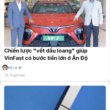
Chiến lược "vết dầu loang" giúp
VinFast có bước tiến lớn ở Ấn Độ
Mỹ Lệ
✔
9 giờ trước