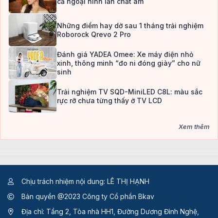
cả ngoại hình lẫn chất âm
Những điểm hay dở sau 1 tháng trải nghiệm
Roborock Qrevo 2 Pro
Đánh giá YADEA Omee: Xe máy điện nhỏ
xinh, thông minh “đo ni đóng giày” cho nữ
sinh
Trải nghiệm TV SQD-MiniLED C8L: màu sắc
rực rỡ chưa từng thấy ở TV LCD
Xem thêm
Chịu trách nhiệm nội dung: LÊ THỊ HẠNH
Bản quyền @2023 Công ty Cổ phần Bkav
Địa chỉ: Tầng 2, Tòa nhà HH1, Đường Dương Đình Nghệ,