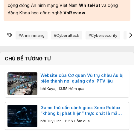
cộng đồng An ninh mạng Việt Nam
WhiteHat
và cộng
đồng Khoa học công nghệ
VnReview
Từ khóa
#anninhmang
#cyberattack
#cybersecurity
#da
CHỦ ĐỀ TƯƠNG TỰ
Website của Cơ quan Vũ trụ châu Âu bị
biến thành nơi quảng cáo IPTV lậu
bởi
Kaya
,
13:58 Hôm qua
Game thủ cần cảnh giác: Xeno Roblox
“không bị phát hiện” thực chất là mã
độc đánh cắp dữ liệu
bởi
Duy Linh
,
11:56 Hôm qua