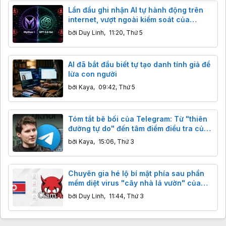
Lần đầu ghi nhận AI tự hành động trên
internet, vượt ngoài kiểm soát của
chuyên gia
bởi
Duy Linh
,
11:20, Thứ 5
AI đã bắt đầu biết tự tạo danh tính giả để
lừa con người
bởi
Kaya
,
09:42, Thứ 5
Tóm tắt bê bối của Telegram: Từ "thiên
đường tự do" đến tâm điểm điều tra của
nhiều quốc gia
bởi
Kaya
,
15:06, Thứ 3
Chuyên gia hé lộ bí mật phía sau phần
mềm diệt virus "cây nhà lá vườn" của
Triều Tiên
bởi
Duy Linh
,
11:44, Thứ 3