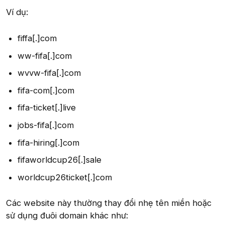
Ví dụ:
fiffa[.]com
ww-fifa[.]com
wvvw-fifa[.]com
fifa-com[.]com
fifa-ticket[.]live
jobs-fifa[.]com
fifa-hiring[.]com
fifaworldcup26[.]sale
worldcup26ticket[.]com
Các website này thường thay đổi nhẹ tên miền hoặc
sử dụng đuôi domain khác như: