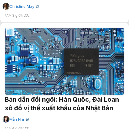
Christine May
✔
3 giờ trước
Bán dẫn đổi ngôi: Hàn Quốc, Đài Loan
xô đổ vị thế xuất khẩu của Nhật Bản
Mẫn Nhi
✔
4 giờ trước