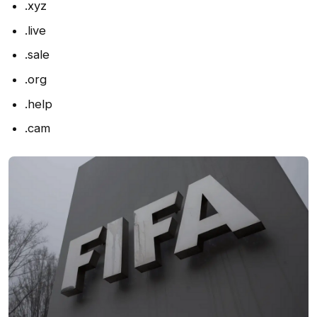
.xyz
.live
.sale
.org
.help
.cam