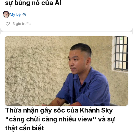
sự bùng nổ của AI
Mỹ Lệ
✔
3 giờ trước
Thừa nhận gây sốc của Khánh Sky
"càng chửi càng nhiều view" và sự
thật cần biết